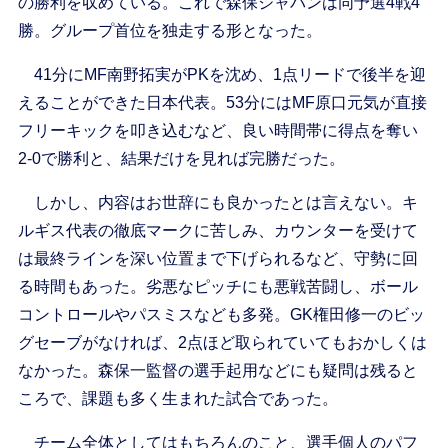
の勝利を収めている。これで森保ジャパンは同予選4戦4
勝。グループ首位を独走する形となった。
41分にMF南野拓実がPKを沈め、1点リードで後半を迎
えることができた日本代表。53分にはMF原口元気が直接
フリーキックを叩き込むなど、良い時間帯に得点を奪い
2-0で勝利と、結果だけを見れば完勝だった。
しかし、内容はお世辞にも良かったとは言えない。キ
ルギス代表の徹底マークに苦しみ、カウンターを受けて
は最終ラインを深い位置まで下げられるなど、守勢に回
る時間もあった。劣悪なピッチにも悪戦苦闘し、ボール
コントロールやパスミスなども多発。GK権田修一のビッ
グセーブがなければ、2点ほど取られていてもおかしくは
なかった。森保一監督の選手起用などにも疑問は残ると
ころで、課題も多く生まれた試合であった。
チーム全体としてはもちろんのこと、選手個人のパフ