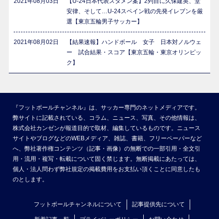
2021年08月03日
【U-24日本代表スタメン案】2列目に久保建英、堂
安律、そして…U-24スペイン戦の先発イレブンを厳
選【東京五輪男子サッカー】
2021年08月02日
【結果速報】ハンドボール 女子 日本対ノルウェ
ー 試合結果・スコア【東京五輪・東京オリンピッ
ク】
『フットボールチャンネル』は、サッカー専門のネットメディアです。
弊サイトに記載されている、コラム、ニュース、写真、その他情報は、
株式会社カンゼンが報道目的で取材、編集しているものです。ニュース
サイトやブログなどのWEBメディア、雑誌、書籍、フリーペーパーなど
へ、弊社著作権コンテンツ（記事・画像）の無断での一部引用・全文引
用・流用・複写・転載について固く禁じます。無断掲載にあたっては、
個人・法人問わず弊社規定の掲載費用をお支払い頂くことに同意したも
のとします。
フットボールチャンネルについて
記事提供先について