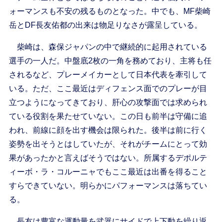
ォーマンスも不安の残るものとなった。中でも、MF柴崎
岳とDF長友佑都の出来は物足りなさが露呈している。
柴崎は、森保ジャパンの中で継続的に起用されている
選手の一人だ。中盤底2枚の一角を務めており、主将も任
されるなど、プレーメイカーとして日本代表を牽引して
いる。ただ、ここ最近はディフェンス面でのプレーが目
立つようになってきており、肝心の攻撃面では求められ
ている役割を果たせていない。この日も前半は守備に追
われ、前線に顔を出す機会は限られた。後半は前に行く
姿勢を出そうとはしていたが、それがチームにとって効
果があったかと言えばそうではない。所属するデポルテ
ィーボ・ラ・コルーニャでもここ最近は出番を得ること
すらできていない。明らかにパフォーマンスは落ちてい
る。
長友は豊富な運動量を武器にサイドで上下動を繰り返