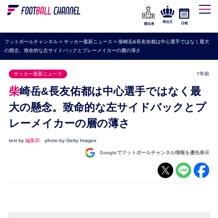
WEリーグ
なでしこジャパン
得点王
日程
順位表
海外サッカー
フットボールチャンネル
>
サッカー最新ニュース
>
柴崎岳&長友佑都は中心選手ではなく最大
の懸念。致命的な左サイドバックとプレーメイカーの層の薄さ
プレミアリーグ
ラ・リーガ
サッカー最新ニュース
7年前
セリエA
柴崎岳&長友佑都は中心選手ではなく最
ブンデスリーガ
大の懸念。致命的な左サイドバックとプ
レーメイカーの層の薄さ
UEFA
ナショナルチーム
text by
編集部
photo by Getty Images
Googleでフットボールチャンネル情報を優先表示
高校サッカー
動画