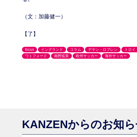
（文：加藤健一）
【了】
focus
イングランド
コラム
デヤン・ロブレン
トロイ
ワトフォード
南野拓実
欧州サッカー
海外サッカー
KANZENからのお知