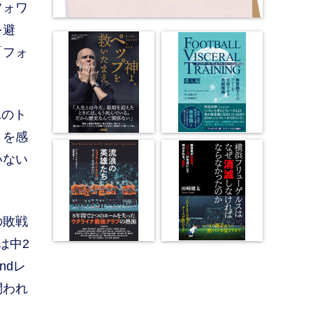
フォワ
を避
「フォ
1のト
さを感
いない
の敗戦
は中2
ndレ
問われ