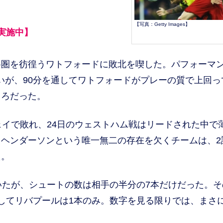
【写真：Getty Images】
実施中】
圏を彷徨うワトフォードに敗北を喫した。パフォーマ
難いが、90分を通してワトフォードがプレーの質で上回っ
ころだった。
イで敗れ、24日のウェストハム戦はリードされた中で
ヘンダーソンという唯一無二の存在を欠くチームは、2
た。
たが、シュートの数は相手の半分の7本だけだった。そ
してリバプールは1本のみ。数字を見る限りでは、まさ