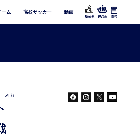
チーム
高校サッカー
動画
順位表
得点王
日程
…
6年前
戦