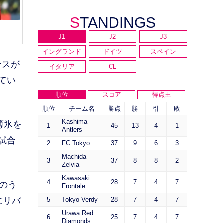
STANDINGS
J1
J2
J3
イングランド
ドイツ
スペイン
ンスが
イタリア
CL
てい
順位
スコア
得点王
順位
チーム名
勝点
勝
引
敗
Kashima
薄氷を
1
45
13
4
1
Antlers
試合
2
FC Tokyo
37
9
6
3
Machida
3
37
8
8
2
Zelvia
Kawasaki
4
28
7
4
7
のう
Frontale
にリバ
5
Tokyo Verdy
28
7
4
7
Urawa Red
6
25
7
4
7
Diamonds