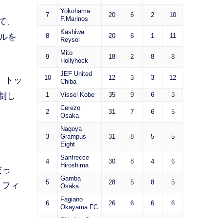
Yokohama
7
20
6
2
10
F.Marinos
て、
Kashiwa
ルを
8
20
6
1
11
Reysol
Mito
9
18
2
8
8
Hollyhock
JEF United
10
12
3
3
12
。トッ
Chiba
制し
1
Vissel Kobe
35
9
6
3
Cerezo
2
31
7
6
5
Osaka
Nagoya
3
Grampus
31
8
5
5
Eight
Sanfrecce
4
30
8
4
6
Hiroshima
だっ
Gamba
5
28
5
8
5
、フィ
Osaka
Fagiano
6
26
6
6
6
Okayama FC