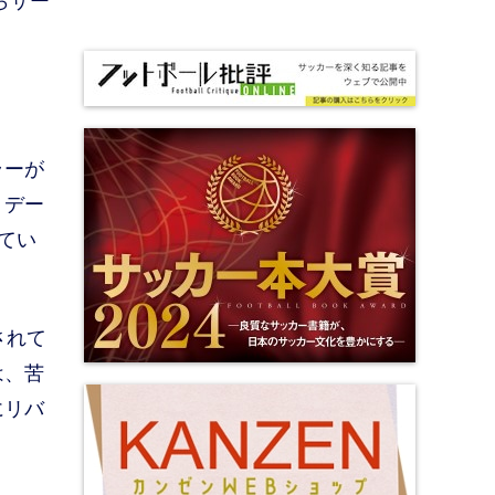
らサー
ラーが
、デー
出てい
されて
は、苦
にリバ