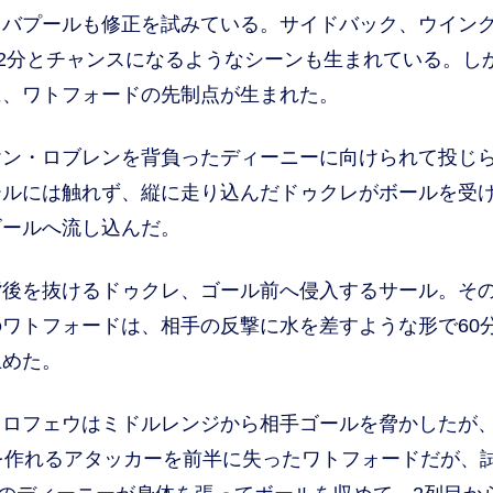
バプールも修正を試みている。サイドバック、ウイン
52分とチャンスになるようなシーンも生まれている。し
に、ワトフォードの先制点が生まれた。
ン・ロブレンを背負ったディーニーに向けられて投じ
ールには触れず、縦に走り込んだドゥクレがボールを受
ゴールへ流し込んだ。
後を抜けるドゥクレ、ゴール前へ侵入するサール。そ
ワトフォードは、相手の反撃に水を差すような形で60分
止めた。
ロフェウはミドルレンジから相手ゴールを脅かしたが
を作れるアタッカーを前半に失ったワトフォードだが、