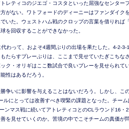
トレティコのジエゴ・コスタといった屈強なセンター
仕方がない。ワトフォードのディーニーはファンダイク
んでいた。ウェストハム戦のクロップの言葉を借りれば
れ球を回収することができなかった。
わって、およそ4週間ぶりの出場を果たした。4-2-3-
をもたらすプレーぶりは、ここまで見せていたぎこちな
ボック・オリギはここ数試合で良いプレーを見せられて
可能性はあるだろう。
勝争いに影響を与えることはないだろう。しかし、こ
ールにとっては改善すべき喫緊の課題となった。チーム
ーンマス戦に続いてアトレティコとのCLラウンド16・2
改善を見せていくのか。苦境の中でこそチームの真価が