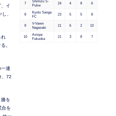
Shimizu S-
7
24
4
8
6
グ、イ
Pulse
Kyoto Sanga
かし、
8
23
5
5
8
FC
V-Varen
9
21
6
2
10
Nagasaki
Avispa
られ
10
21
3
8
7
Fukuoka
ける。
の一連
、72
、膝を
試合を