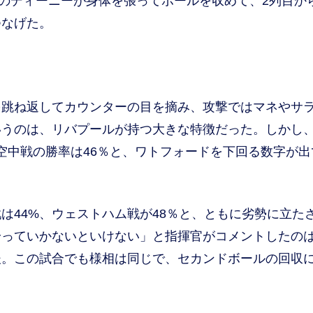
gのディーニーが身体を張ってボールを収めて、2列目か
つなげた。
跳ね返してカウンターの目を摘み、攻撃ではマネやサ
いうのは、リバプールが持つ大きな特徴だった。しかし
合の空中戦の勝率は46％と、ワトフォードを下回る数字が
44%、ウェストハム戦が48％と、ともに劣勢に立た
拾っていかないといけない」と指揮官がコメントしたの
後。この試合でも様相は同じで、セカンドボールの回収