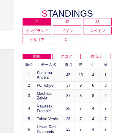
STANDINGS
J1
J2
J3
イングランド
ドイツ
スペイン
イタリア
CL
順位
スコア
得点王
順位
チーム名
勝点
勝
引
敗
Kashima
1
45
13
4
1
Antlers
2
FC Tokyo
37
9
6
3
Machida
3
37
8
8
2
Zelvia
Kawasaki
4
28
7
4
7
Frontale
5
Tokyo Verdy
28
7
4
7
Urawa Red
6
25
7
4
7
Diamonds