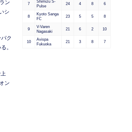
Shimizu S-
ラン
7
24
4
8
6
Pulse
いシ
Kyoto Sanga
8
23
5
5
8
FC
V-Varen
9
21
6
2
10
Nagasaki
ンパク
Avispa
10
21
3
8
7
Fukuoka
いる。
で上
オン