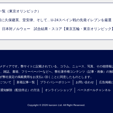
一覧（東京オリンピック）
列目に久保建英、堂安律、そして…U-24スペイン戦の先発イレブンを厳
 日本対ノルウェー 試合結果・スコア【東京五輪・東京オリンピック
メディアです。弊サイトに記載されている、コラム、ニュース、写真、その他情報
ア、雑誌、書籍、フリーペーパーなどへ、弊社著作権コンテンツ（記事・画像）の無
ず弊社規定の掲載費用をお支払い頂くことに同意したものとします。
について
新着記事一覧
プライバシーポリシー
お問い合わせ
広告掲載
ュ通知解除（配信停止）の方法
オンラインショップ
ベースボールチャンネル
Copyright © 2026 kanzen Ltd. All Right Reserved.