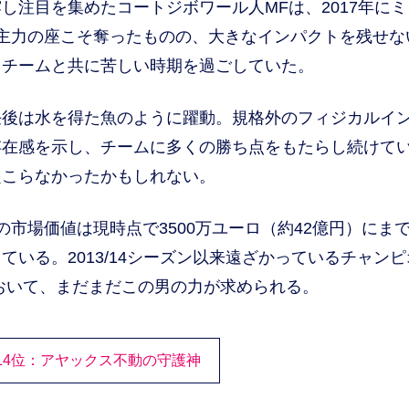
注目を集めたコートジボワール人MFは、2017年にミ
主力の座こそ奪ったものの、大きなインパクトを残せな
、チームと共に苦しい時期を過ごしていた。
後は水を得た魚のように躍動。規格外のフィジカルイ
存在感を示し、チームに多くの勝ち点をもたらし続けて
起こらなかったかもしれない。
市場価値は現時点で3500万ユーロ（約42億円）にま
いる。2013/14シーズン以来遠ざかっているチャンピ
おいて、まだまだこの男の力が求められる。
14位：アヤックス不動の守護神