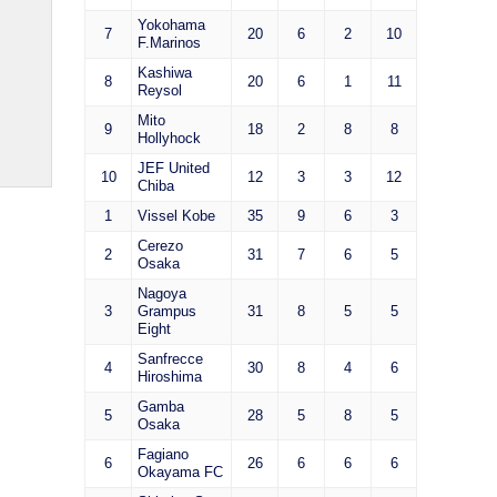
Yokohama
7
20
6
2
10
F.Marinos
Kashiwa
8
20
6
1
11
Reysol
Mito
9
18
2
8
8
Hollyhock
JEF United
10
12
3
3
12
Chiba
1
Vissel Kobe
35
9
6
3
Cerezo
2
31
7
6
5
Osaka
Nagoya
3
Grampus
31
8
5
5
Eight
Sanfrecce
4
30
8
4
6
Hiroshima
Gamba
5
28
5
8
5
Osaka
Fagiano
6
26
6
6
6
Okayama FC