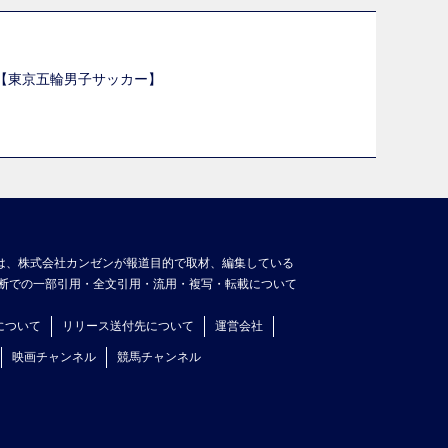
選【東京五輪男子サッカー】
】
は、株式会社カンゼンが報道目的で取材、編集している
断での一部引用・全文引用・流用・複写・転載について
について
リリース送付先について
運営会社
映画チャンネル
競馬チャンネル