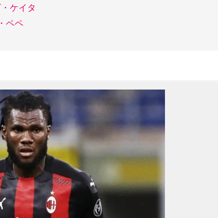
ビ・ケイタ
・ペペ