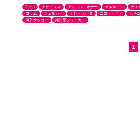
focus
アヤックス
アンドレ・オナナ
カメルーン
カメ
コラム
チェルシー
ナビ・ケイタ
ニコラ・ぺぺ
ハキ
海外サッカー
編集部フォーカス
1