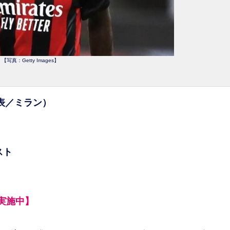
【写真：Getty Images】
表／ミラン）
スト
実施中】