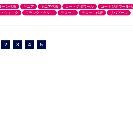
ルーン代表
ギニア
ギニア代表
コートジボワール
コートジボワール代
ム・ツィエク
フランク・ケシエ
モロッコ
モロッコ代表
リバプール
2
3
4
5