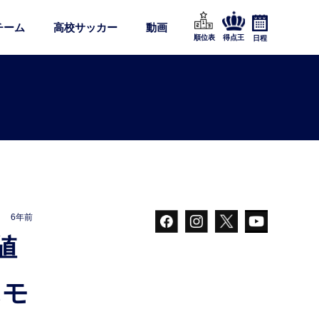
チーム
高校サッカー
動画
順位表
得点王
日程
6年前
にモ