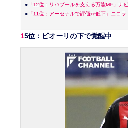
●
「12位：リバプールを支える万能MF」ナ
●
「11位：アーセナルで評価が低下」ニコラ
15位：ピオーリの下で覚醒中