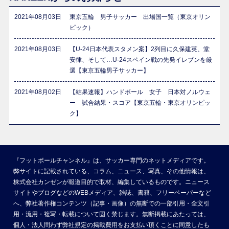
2021年08月03日
東京五輪 男子サッカー 出場国一覧（東京オリン
ピック）
2021年08月03日
【U-24日本代表スタメン案】2列目に久保建英、堂
安律、そして…U-24スペイン戦の先発イレブンを厳
選【東京五輪男子サッカー】
2021年08月02日
【結果速報】ハンドボール 女子 日本対ノルウェ
ー 試合結果・スコア【東京五輪・東京オリンピッ
ク】
『フットボールチャンネル』は、サッカー専門のネットメディアです。
弊サイトに記載されている、コラム、ニュース、写真、その他情報は、
株式会社カンゼンが報道目的で取材、編集しているものです。ニュース
サイトやブログなどのWEBメディア、雑誌、書籍、フリーペーパーなど
へ、弊社著作権コンテンツ（記事・画像）の無断での一部引用・全文引
用・流用・複写・転載について固く禁じます。無断掲載にあたっては、
個人・法人問わず弊社規定の掲載費用をお支払い頂くことに同意したも