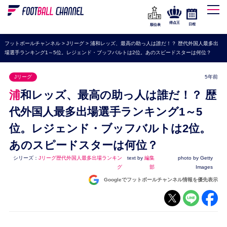
WEリーグ
なでしこジャパン
得点王
日程
順位表
海外サッカー
フットボールチャンネル
>
Jリーグ
>
浦和レッズ、最高の助っ人は誰だ！？ 歴代外国人最多出
場選手ランキング1～5位。レジェンド・ブッフバルトは2位。あのスピードスターは何位？
プレミアリーグ
ラ・リーガ
Jリーグ
5年前
セリエA
浦和レッズ、最高の助っ人は誰だ！？ 歴
ブンデスリーガ
代外国人最多出場選手ランキング1～5
位。レジェンド・ブッフバルトは2位。
UEFA
あのスピードスターは何位？
ナショナルチーム
シリーズ：
Jリーグ歴代外国人最多出場ランキン
text by
編集
photo by Getty
高校サッカー
グ
部
Images
Googleでフットボールチャンネル情報を優先表示
動画