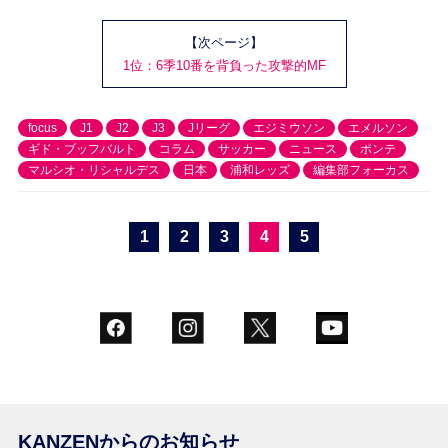
【次ページ】
1位：6季10番を背負った攻撃的MF
focus
J1
J2
J3
Jリーグ
エジミウソン
エメルソン
ギド・ブッフバルト
コラム
サッカー
ニュース
ポンテ
マルシオ・リシャルデス
日本
浦和レッズ
編集部フォーカス
1
2
3
4
5
KANZENからのお知らせ