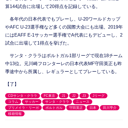
算144試合に出場して20得点を記録している。
各年代の日本代表でもプレーし、U-20ワールドカップ
やAFC U-23選手権など多くの国際大会にも出場。2019年
にはEAFF E-1サッカー選手権でA代表にもデビューし、2
試合に出場して1得点を挙げた。
サンタ・クララはポルトガル1部リーグで現在18チーム
中13位。元川崎フロンターレの日本代表MF守田英正も昨
季途中から所属し、レギュラーとしてプレーしている。
【了】
CDサンタ・クララ
FC東京
J1
J2
J3
Jリーグ
コラム
サッカー
サンタ・クララ
ニュース
プリメイラ・リーガ
ポルトガル
守田英正
日本
田川亨介
移籍情報