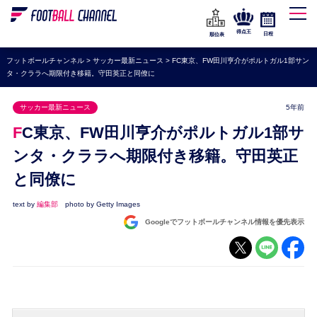
WEリーグ
なでしこジャパン
得点王
日程
順位表
海外サッカー
フットボールチャンネル
>
サッカー最新ニュース
>
FC東京、FW田川亨介がポルトガル1部サン
タ・クララへ期限付き移籍。守田英正と同僚に
プレミアリーグ
ラ・リーガ
サッカー最新ニュース
5年前
セリエA
FC東京、FW田川亨介がポルトガル1部サ
ブンデスリーガ
ンタ・クララへ期限付き移籍。守田英正
と同僚に
UEFA
ナショナルチーム
text by
編集部
photo by Getty Images
Googleでフットボールチャンネル情報を優先表示
高校サッカー
動画