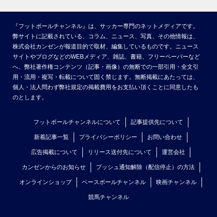
『フットボールチャンネル』は、サッカー専門のネットメディアです。
弊サイトに記載されている、コラム、ニュース、写真、その他情報は、
株式会社カンゼンが報道目的で取材、編集しているものです。ニュース
サイトやブログなどのWEBメディア、雑誌、書籍、フリーペーパーなど
へ、弊社著作権コンテンツ（記事・画像）の無断での一部引用・全文引
用・流用・複写・転載について固く禁じます。無断掲載にあたっては、
個人・法人問わず弊社規定の掲載費用をお支払い頂くことに同意したも
のとします。
フットボールチャンネルについて
記事提供先について
新着記事一覧
プライバシーポリシー
お問い合わせ
広告掲載について
リリース送付先について
運営会社
カンゼンからのお知らせ
プッシュ通知解除（配信停止）の方法
オンラインショップ
ベースボールチャンネル
映画チャンネル
競馬チャンネル