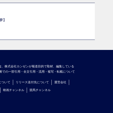
夢】
は、株式会社カンゼンが報道目的で取材、編集している
断での一部引用・全文引用・流用・複写・転載について
について
リリース送付先について
運営会社
映画チャンネル
競馬チャンネル