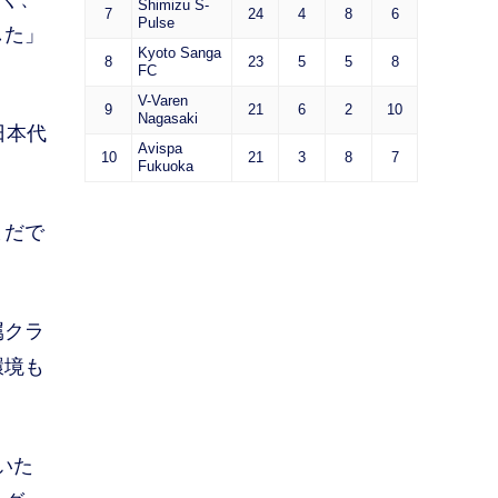
Shimizu S-
7
24
4
8
6
Pulse
した」
Kyoto Sanga
8
23
5
5
8
FC
V-Varen
9
21
6
2
10
Nagasaki
日本代
Avispa
10
21
3
8
7
Fukuoka
まだで
属クラ
環境も
いた