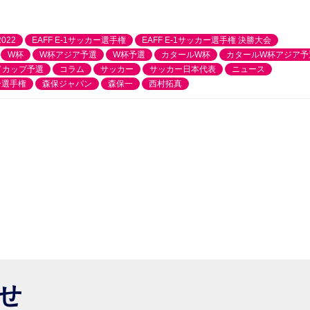
022
EAFF E-1サッカー選手権
EAFF E-1サッカー選手権 決勝大会
W杯
W杯アジア予選
W杯予選
カタールW杯
カタールW杯アジア予
ドカップ予選
コラム
サッカー
サッカー日本代表
ニュース
ー選手権
森保ジャパン
森保一
西村拓真
らせ