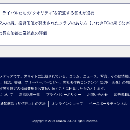
。ライバルたちの“クオリティ”を凌駕する答えが必要
た2人の男。投資価値が見出されたクラブのあり方【いわきFCの果てなき
は長友佑都に及第点の評価
メディアです。弊サイトに記載されている、コラム、ニュース、写真、その他情報
ア、雑誌、書籍、フリーペーパーなどへ、弊社著作権コンテンツ（記事・画像）の無
ず弊社規定の掲載費用をお支払い頂くことに同意したものとします。
について
新着記事一覧
プライバシーポリシー
お問い合わせ
広告掲載
ュ通知解除（配信停止）の方法
オンラインショップ
ベースボールチャンネル
Copyright © 2026 kanzen Ltd. All Right Reserved.