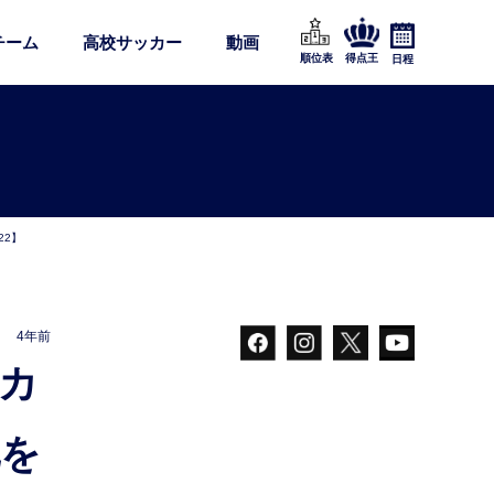
チーム
高校サッカー
動画
順位表
得点王
日程
22】
4年前
化を