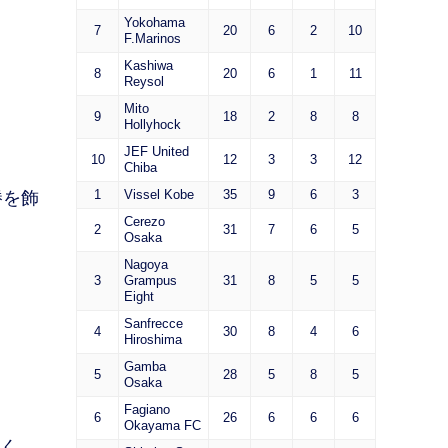
Yokohama
7
20
6
2
10
F.Marinos
Kashiwa
8
20
6
1
11
Reysol
Mito
9
18
2
8
8
Hollyhock
JEF United
10
12
3
3
12
Chiba
1
Vissel Kobe
35
9
6
3
勝を飾
Cerezo
2
31
7
6
5
Osaka
Nagoya
3
Grampus
31
8
5
5
Eight
Sanfrecce
4
30
8
4
6
Hiroshima
Gamba
5
28
5
8
5
Osaka
Fagiano
6
26
6
6
6
Okayama FC
なく、