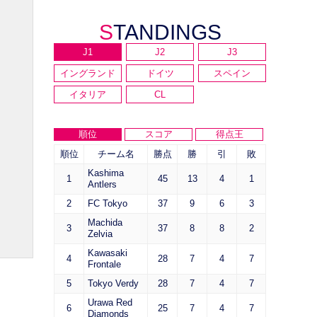
STANDINGS
J1
J2
J3
イングランド
ドイツ
スペイン
イタリア
CL
順位
スコア
得点王
順位
チーム名
勝点
勝
引
敗
Kashima
1
45
13
4
1
Antlers
2
FC Tokyo
37
9
6
3
Machida
3
37
8
8
2
Zelvia
Kawasaki
4
28
7
4
7
Frontale
5
Tokyo Verdy
28
7
4
7
Urawa Red
6
25
7
4
7
Diamonds