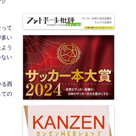
ング
なって
が多い
たよう
ゃない
いる西
しての