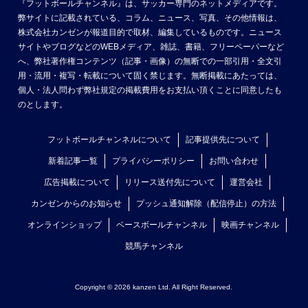
『フットボールチャンネル』は、サッカー専門のネットメディアです。
弊サイトに記載されている、コラム、ニュース、写真、その他情報は、
株式会社カンゼンが報道目的で取材、編集しているものです。ニュース
サイトやブログなどのWEBメディア、雑誌、書籍、フリーペーパーなど
へ、弊社著作権コンテンツ（記事・画像）の無断での一部引用・全文引
用・流用・複写・転載について固く禁じます。無断掲載にあたっては、
個人・法人問わず弊社規定の掲載費用をお支払い頂くことに同意したも
のとします。
フットボールチャンネルについて
記事提供先について
新着記事一覧
プライバシーポリシー
お問い合わせ
広告掲載について
リリース送付先について
運営会社
カンゼンからのお知らせ
プッシュ通知解除（配信停止）の方法
オンラインショップ
ベースボールチャンネル
映画チャンネル
競馬チャンネル
Copyright © 2026 kanzen Ltd. All Right Reserved.