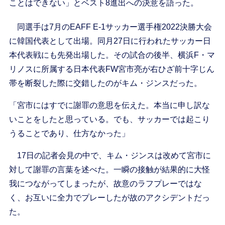
ことはできない」とベスト8進出への決意を語った。
同選手は7月のEAFF E-1サッカー選手権2022決勝大会
に韓国代表として出場。同月27日に行われたサッカー日
本代表戦にも先発出場した。その試合の後半、横浜F・マ
リノスに所属する日本代表FW宮市亮が右ひざ前十字じん
帯を断裂した際に交錯したのがキム・ジンスだった。
「宮市にはすでに謝罪の意思を伝えた。本当に申し訳な
いことをしたと思っている。でも、サッカーでは起こり
うることであり、仕方なかった」
17日の記者会見の中で、キム・ジンスは改めて宮市に
対して謝罪の言葉を述べた。一瞬の接触が結果的に大怪
我につながってしまったが、故意のラフプレーではな
く、お互いに全力でプレーしたが故のアクシデントだっ
た。