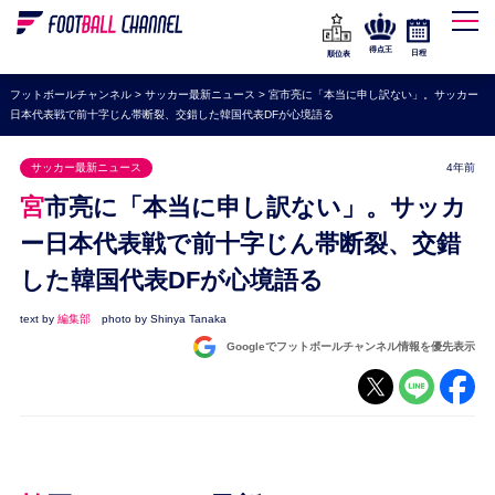
WEリーグ
なでしこジャパン
得点王
日程
順位表
海外サッカー
フットボールチャンネル
>
サッカー最新ニュース
>
宮市亮に「本当に申し訳ない」。サッカー
日本代表戦で前十字じん帯断裂、交錯した韓国代表DFが心境語る
プレミアリーグ
ラ・リーガ
サッカー最新ニュース
4年前
セリエA
宮市亮に「本当に申し訳ない」。サッカ
ブンデスリーガ
ー日本代表戦で前十字じん帯断裂、交錯
した韓国代表DFが心境語る
UEFA
ナショナルチーム
text by
編集部
photo by Shinya Tanaka
Googleでフットボールチャンネル情報を優先表示
高校サッカー
動画