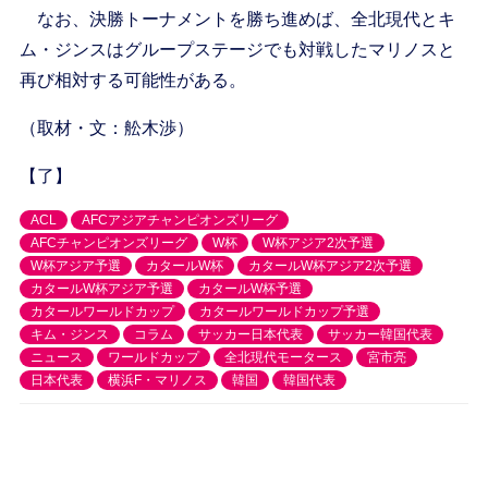
なお、決勝トーナメントを勝ち進めば、全北現代とキ
ム・ジンスはグループステージでも対戦したマリノスと
再び相対する可能性がある。
（取材・文：舩木渉）
【了】
ACL
AFCアジアチャンピオンズリーグ
AFCチャンピオンズリーグ
W杯
W杯アジア2次予選
W杯アジア予選
カタールW杯
カタールW杯アジア2次予選
カタールW杯アジア予選
カタールW杯予選
カタールワールドカップ
カタールワールドカップ予選
キム・ジンス
コラム
サッカー日本代表
サッカー韓国代表
ニュース
ワールドカップ
全北現代モータース
宮市亮
日本代表
横浜F・マリノス
韓国
韓国代表