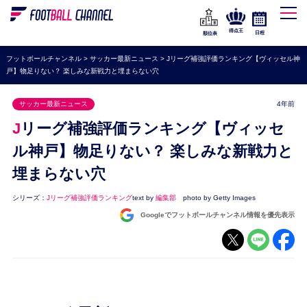
WEリーグ
なでしこジャパン
得点王
日程
順位表
海外サッカー
フットボールチャンネル
>
サッカー最新ニュース
>
Jリーグ補強評価ランキング【ヴィッセル神
戸】物足りない？ 楽しみな新戦力と埋まらない穴
プレミアリーグ
ラ・リーガ
サッカー最新ニュース
4年前
セリエA
Jリーグ補強評価ランキング【ヴィッセ
ブンデスリーガ
ル神戸】物足りない？ 楽しみな新戦力と
埋まらない穴
UEFA
ナショナルチーム
シリーズ：
Jリーグ補強評価ランキング
text by
編集部
photo by Getty Images
Googleでフットボールチャンネル情報を優先表示
高校サッカー
動画