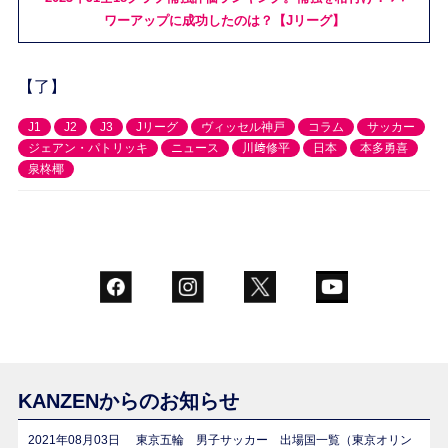
ワーアップに成功したのは？【Jリーグ】
【了】
J1
J2
J3
Jリーグ
ヴィッセル神戸
コラム
サッカー
ジェアン・パトリッキ
ニュース
川﨑修平
日本
本多勇喜
泉柊椰
KANZENからのお知らせ
2021年08月03日
東京五輪 男子サッカー 出場国一覧（東京オリン