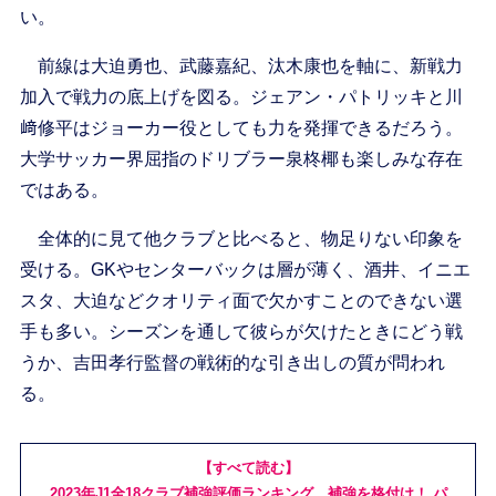
い。
前線は大迫勇也、武藤嘉紀、汰木康也を軸に、新戦力
加入で戦力の底上げを図る。ジェアン・パトリッキと川
﨑修平はジョーカー役としても力を発揮できるだろう。
大学サッカー界屈指のドリブラー泉柊椰も楽しみな存在
ではある。
全体的に見て他クラブと比べると、物足りない印象を
受ける。GKやセンターバックは層が薄く、酒井、イニエ
スタ、大迫などクオリティ面で欠かすことのできない選
手も多い。シーズンを通して彼らが欠けたときにどう戦
うか、吉田孝行監督の戦術的な引き出しの質が問われ
る。
【すべて読む】
2023年J1全18クラブ補強評価ランキング。補強を格付け！ パ