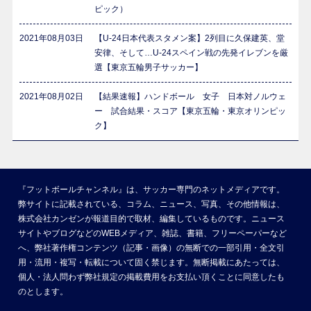
ピック）
2021年08月03日
【U-24日本代表スタメン案】2列目に久保建英、堂
安律、そして…U-24スペイン戦の先発イレブンを厳
選【東京五輪男子サッカー】
2021年08月02日
【結果速報】ハンドボール 女子 日本対ノルウェ
ー 試合結果・スコア【東京五輪・東京オリンピッ
ク】
『フットボールチャンネル』は、サッカー専門のネットメディアです。
弊サイトに記載されている、コラム、ニュース、写真、その他情報は、
株式会社カンゼンが報道目的で取材、編集しているものです。ニュース
サイトやブログなどのWEBメディア、雑誌、書籍、フリーペーパーなど
へ、弊社著作権コンテンツ（記事・画像）の無断での一部引用・全文引
用・流用・複写・転載について固く禁じます。無断掲載にあたっては、
個人・法人問わず弊社規定の掲載費用をお支払い頂くことに同意したも
のとします。