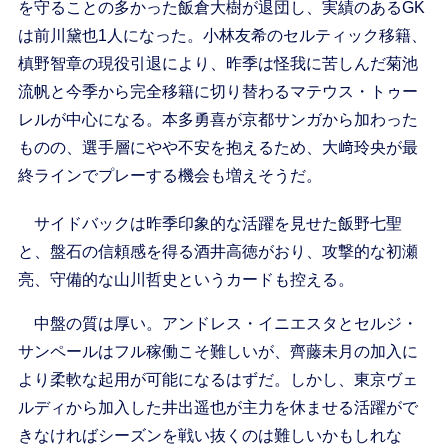
を守ることの多かった飯倉大樹が退団し、実績のあるGK
は前川黛也1人になった。小林友希のセルティック移籍、
槙野智章の現役引退により、昨季は怪我に苦しんだ菊池
流帆と今季から完全移籍に切り替わるマテウス・トゥー
レルが中心になる。本多勇喜が京都サンガから加わった
ものの、選手層にやや不安を抱えるため、大﨑玲央が最
終ラインでプレーする機会も増えそうだ。
サイドバックは昨季印象的な活躍を見せた飯野七聖
と、盤石の信頼感を得る酒井高徳がおり、攻撃的な初瀬
亮、守備的な山川哲史というカードも控える。
中盤の質は厚い。アンドレス・イニエスタとセルジ・
サンペールはフル稼働こそ難しいが、齊藤未月の加入に
より柔軟な起用が可能になるはずだ。しかし、東京ヴェ
ルディから加入した井出遥也が主力を休ませる活躍がで
きなければシーズンを戦い抜くのは難しいかもしれな