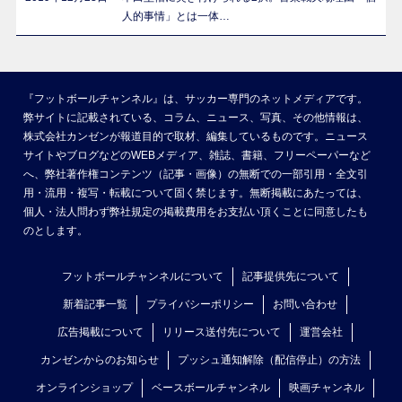
人的事情」とは一体…
『フットボールチャンネル』は、サッカー専門のネットメディアです。
弊サイトに記載されている、コラム、ニュース、写真、その他情報は、
株式会社カンゼンが報道目的で取材、編集しているものです。ニュース
サイトやブログなどのWEBメディア、雑誌、書籍、フリーペーパーなど
へ、弊社著作権コンテンツ（記事・画像）の無断での一部引用・全文引
用・流用・複写・転載について固く禁じます。無断掲載にあたっては、
個人・法人問わず弊社規定の掲載費用をお支払い頂くことに同意したも
のとします。
フットボールチャンネルについて
記事提供先について
新着記事一覧
プライバシーポリシー
お問い合わせ
広告掲載について
リリース送付先について
運営会社
カンゼンからのお知らせ
プッシュ通知解除（配信停止）の方法
オンラインショップ
ベースボールチャンネル
映画チャンネル