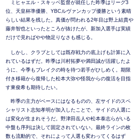
ミヒャエル・スキッベ監督が就任した昨季はリーグ3
位、天皇杯準優勝、YBCルヴァンカップ優勝という素晴
らしい結果を残した。真価が問われる2年目は野上結貴や
藤井智也といったところが抜けたが、新加入選手は実績
だけで見ればやや物足りなさも感じる。
しかし、クラブとしては既存戦力の底上げも計算に入
れているはずだ。昨季は川村拓夢や満田誠が活躍したよ
うに、今季もブレイクの時を待つ若手がひしめく。期限
付き移籍から復帰した松本大弥や怪我からの復活を目指
す東俊希も期待したい。
昨季の主力がベースにはなるものの、左サイドのスペ
シャリスト志知孝明が加入したことで、サイドの人選に
は変化が生まれそうだ。野津田岳人や松本泰志らがいる
中盤も序列は決して固定されていない。最終ラインの枚
数も流動的で、それによって人選も変わってくるはず