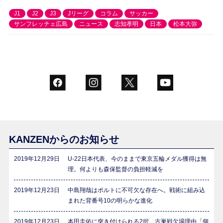
J1
J2
J3
Jリーグ
コラム
サッカー
サンフレッチェ広島
ニュース
志知孝明
日本
松本大弥
KANZENからのお知らせ
2019年12月29日
U-22日本代表、今のままで東京五輪メダル獲得は無
理。何よりも森保監督の負担軽減を
2019年12月23日
中島翔哉はポルトに不可欠な存在へ。戦術に組み込
まれた背番号10の明らかな進化
2019年12月23日
本田圭佑に突き付けられる2択。古巣戦欠場理由「個