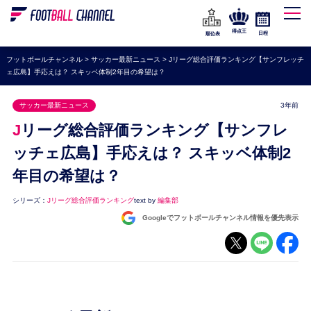
WEリーグ
なでしこジャパン
得点王
日程
順位表
海外サッカー
フットボールチャンネル
>
サッカー最新ニュース
>
Jリーグ総合評価ランキング【サンフレッチ
ェ広島】手応えは？ スキッベ体制2年目の希望は？
プレミアリーグ
ラ・リーガ
サッカー最新ニュース
3年前
セリエA
Jリーグ総合評価ランキング【サンフレ
ブンデスリーガ
ッチェ広島】手応えは？ スキッベ体制2
年目の希望は？
UEFA
ナショナルチーム
シリーズ：
Jリーグ総合評価ランキング
text by
編集部
Googleでフットボールチャンネル情報を優先表示
高校サッカー
動画