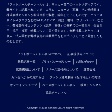
『フットボールチャンネル』は、サッカー専門のネットメディアです。
弊サイトに記載されている、コラム、ニュース、写真、その他情報は、
株式会社カンゼンが報道目的で取材、編集しているものです。ニュース
サイトやブログなどのWEBメディア、雑誌、書籍、フリーペーパーなど
へ、弊社著作権コンテンツ（記事・画像）の無断での一部引用・全文引
用・流用・複写・転載について固く禁じます。無断掲載にあたっては、
個人・法人問わず弊社規定の掲載費用をお支払い頂くことに同意したも
のとします。
フットボールチャンネルについて
記事提供先について
新着記事一覧
プライバシーポリシー
お問い合わせ
広告掲載について
リリース送付先について
運営会社
カンゼンからのお知らせ
プッシュ通知解除（配信停止）の方法
オンラインショップ
ベースボールチャンネル
映画チャンネル
競馬チャンネル
Copyright © 2026 kanzen Ltd. All Right Reserved.