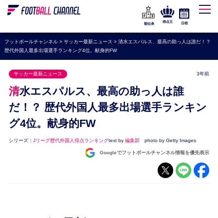
WEリーグ
なでしこジャパン
得点王
日程
順位表
海外サッカー
フットボールチャンネル
>
サッカー最新ニュース
>
清水エスパルス、最高の助っ人は誰だ！？
歴代外国人最多出場選手ランキング4位。献身的FW
プレミアリーグ
ラ・リーガ
サッカー最新ニュース
3年前
セリエA
清水エスパルス、最高の助っ人は誰
ブンデスリーガ
だ！？ 歴代外国人最多出場選手ランキン
グ4位。献身的FW
UEFA
ナショナルチーム
シリーズ：
Jリーグ歴代外国人得点ランキング
text by
編集部
photo by Getty Images
Googleでフットボールチャンネル情報を優先表示
高校サッカー
動画