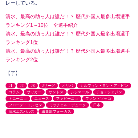
レーしている。
清水、最高の助っ人は誰だ！？ 歴代外国人最多出場選手
ランキング1～10位 全選手紹介
清水、最高の助っ人は誰だ！？ 歴代外国人最多出場選手
ランキング1位
清水、最高の助っ人は誰だ！？ 歴代外国人最多出場選手
ランキング2位
【了】
J1
J2
J3
Jリーグ
オリバ
カルフィン・ヨン・ア・ピン
コラム
サッカー
サントス
シジマール
チョ・ジェジン
トニーニョ
ニュース
ファビーニョ
ファン・ソッコ
フローデ・ヨンセン
ミッチェル・デューク
日本
清水エスパルス
編集部フォーカス