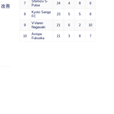
Shimizu S-
7
24
4
8
6
Pulse
、改善
Kyoto Sanga
8
23
5
5
8
FC
V-Varen
9
21
6
2
10
Nagasaki
Avispa
10
21
3
8
7
Fukuoka