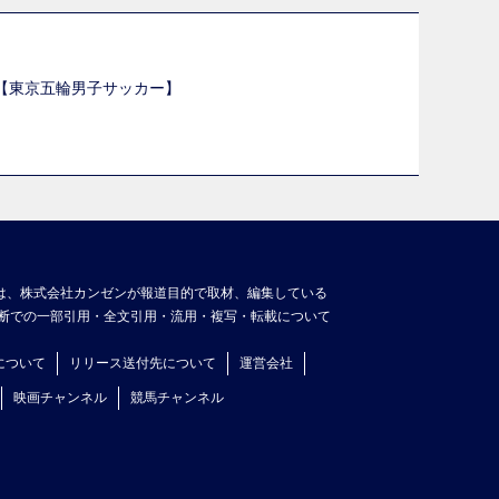
選【東京五輪男子サッカー】
】
は、株式会社カンゼンが報道目的で取材、編集している
断での一部引用・全文引用・流用・複写・転載について
について
リリース送付先について
運営会社
映画チャンネル
競馬チャンネル