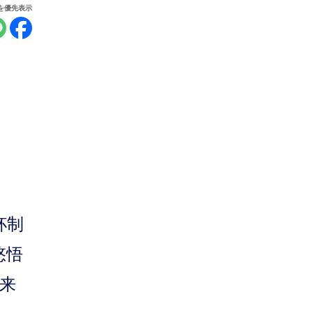
報を優先表示
杯制
悠悟
来