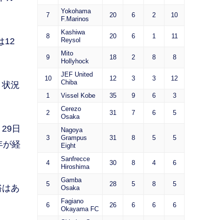
Yokohama
7
20
6
2
10
F.Marinos
Kashiwa
8
20
6
1
11
12
Reysol
Mito
9
18
2
8
8
Hollyhock
JEF United
10
12
3
3
12
Chiba
、状況
1
Vissel Kobe
35
9
6
3
Cerezo
2
31
7
6
5
Osaka
29日
Nagoya
3
Grampus
31
8
5
5
年が経
Eight
Sanfrecce
4
30
8
4
6
Hiroshima
Gamba
5
28
5
8
5
裕はあ
Osaka
Fagiano
6
26
6
6
6
Okayama FC