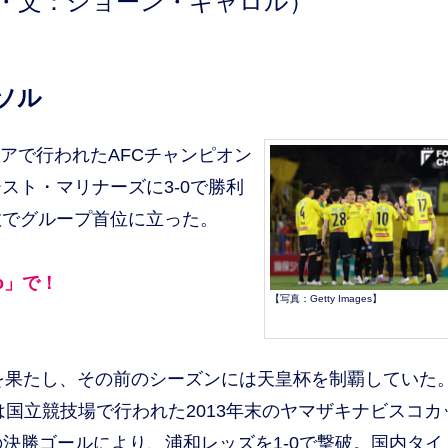
・文：ショーン・キャロル）
ソル
リアで行われたAFCチャンピオン
スト・マリナーズに3-0で勝利
敗でグループ首位に立った。
mo」で！
【写真：Getty Images】
を果たし、その前のシーズンには天皇杯を制覇していた
は国立競技場で行われた2013年末のヤマザキナビスコカ
の決勝ゴールにより、浦和レッズを1-0で撃破。国内タイ