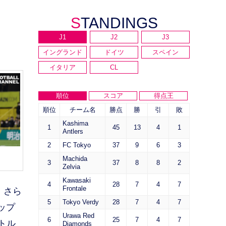
STANDINGS
J1
J2
J3
イングランド
ドイツ
スペイン
イタリア
CL
順位
スコア
得点王
順位
チーム名
勝点
勝
引
敗
Kashima
1
45
13
4
1
Antlers
2
FC Tokyo
37
9
6
3
Machida
3
37
8
8
2
Zelvia
Kawasaki
4
28
7
4
7
Frontale
。さら
5
Tokyo Verdy
28
7
4
7
ップ
Urawa Red
6
25
7
4
7
トル
Diamonds