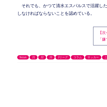
それでも、かつて清水エスパルスで活躍した
しなければならないことを認めている。
【次
「嫌
focus
J1
J2
J3
Jリーグ
コラム
サッカー