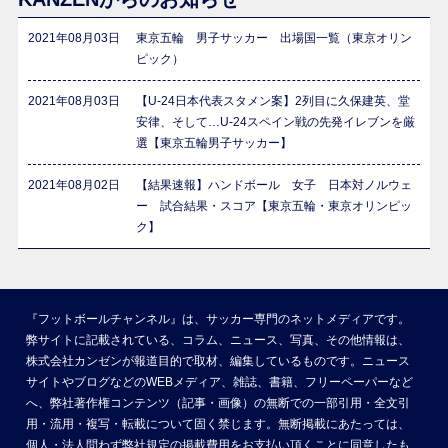
2021年08月03日
東京五輪 男子サッカー 出場国一覧（東京オリン
ピック）
2021年08月03日
【U-24日本代表スタメン案】2列目に久保建英、堂
安律、そして…U-24スペイン戦の先発イレブンを厳
選【東京五輪男子サッカー】
2021年08月02日
【結果速報】ハンドボール 女子 日本対ノルウェ
ー 試合結果・スコア【東京五輪・東京オリンピッ
ク】
『フットボールチャンネル』は、サッカー専門のネットメディアです。
弊サイトに記載されている、コラム、ニュース、写真、その他情報は、
株式会社カンゼンが報道目的で取材、編集しているものです。ニュース
サイトやブログなどのWEBメディア、雑誌、書籍、フリーペーパーなど
へ、弊社著作権コンテンツ（記事・画像）の無断での一部引用・全文引
用・流用・複写・転載について固く禁じます。無断掲載にあたっては、
個人・法人問わず弊社規定の掲載費用をお支払い頂くことに同意したも