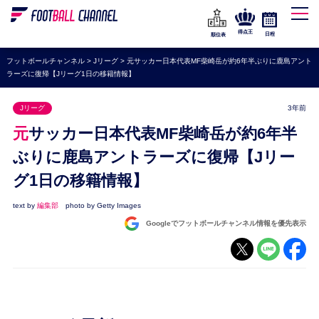
WEリーグ
なでしこジャパン
得点王
日程
順位表
海外サッカー
フットボールチャンネル
>
Jリーグ
>
元サッカー日本代表MF柴崎岳が約6年半ぶりに鹿島アント
ラーズに復帰【Jリーグ1日の移籍情報】
プレミアリーグ
ラ・リーガ
Jリーグ
3年前
セリエA
元サッカー日本代表MF柴崎岳が約6年半
ブンデスリーガ
ぶりに鹿島アントラーズに復帰【Jリー
グ1日の移籍情報】
UEFA
ナショナルチーム
text by
編集部
photo by Getty Images
Googleでフットボールチャンネル情報を優先表示
高校サッカー
動画