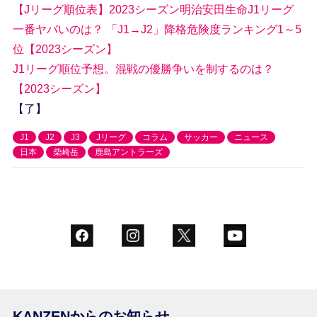
【Jリーグ順位表】2023シーズン明治安田生命J1リーグ
一番ヤバいのは？ 「J1→J2」降格危険度ランキング1～5
位【2023シーズン】
J1リーグ順位予想。混戦の優勝争いを制するのは？
【2023シーズン】
【了】
J1
J2
J3
Jリーグ
コラム
サッカー
ニュース
日本
柴崎岳
鹿島アントラーズ
KANZENからのお知らせ