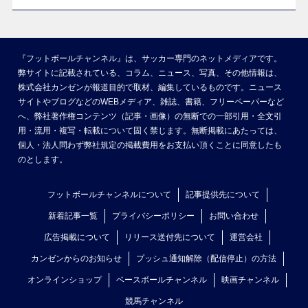
『フットボールチャンネル』は、サッカー専門のネットメディアです。
弊サイトに記載されている、コラム、ニュース、写真、その他情報は、
株式会社カンゼンが報道目的で取材、編集しているものです。ニュース
サイトやブログなどのWEBメディア、雑誌、書籍、フリーペーパーなど
へ、弊社著作権コンテンツ（記事・画像）の無断での一部引用・全文引
用・流用・複写・転載について固く禁じます。無断掲載にあたっては、
個人・法人問わず弊社規定の掲載費用をお支払い頂くことに同意したも
のとします。
フットボールチャンネルについて
記事提供先について
新着記事一覧
プライバシーポリシー
お問い合わせ
広告掲載について
リリース送付先について
運営会社
カンゼンからのお知らせ
プッシュ通知解除（配信停止）の方法
オンラインショップ
ベースボールチャンネル
映画チャンネル
競馬チャンネル