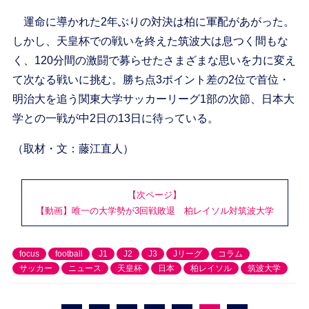
運命に導かれた2年ぶりの対決は柏に軍配があがった。
しかし、天皇杯での戦いを終えた筑波大は息つく間もな
く、120分間の激闘で募らせたさまざまな思いを力に変え
て次なる戦いに挑む。勝ち点3ポイント差の2位で首位・
明治大を追う関東大学サッカーリーグ1部の次節、日本大
学との一戦が中2日の13日に待っている。
（取材・文：藤江直人）
【次ページ】
【動画】唯一の大学勢が3回戦敗退 柏レイソル対筑波大学
focus
football
J1
J2
J3
Jリーグ
コラム
サッカー
ニュース
天皇杯
日本
柏レイソル
筑波大学