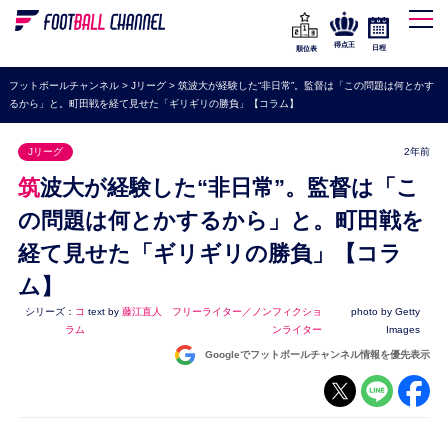
WEリーグ
なでしこジャパン
得点王
日程
順位表
海外サッカー
フットボールチャンネル
>
Jリーグ
>
筑波大が経験した“非日常”。監督は「この問題は何とかす
るから」と。町田戦を経て見せた「ギリギリの勝負」【コラム】
プレミアリーグ
ラ・リーガ
Jリーグ
2年前
セリエA
筑波大が経験した“非日常”。監督は「こ
ブンデスリーガ
の問題は何とかするから」と。町田戦を
経て見せた「ギリギリの勝負」【コラ
UEFA
ム】
ナショナルチーム
シリーズ：
コ
text by
藤江直人 フリーライター／ノンフィクショ
photo by Getty
高校サッカー
ラム
ンライター
Images
Googleでフットボールチャンネル情報を優先表示
動画