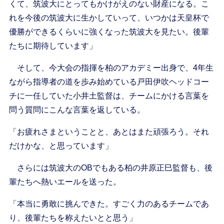
くて、筑波大にとってもかけがえのない財産になる。こ
れを今後の筑波大に生かしていって、いつかは天皇杯で
優勝ができるくらいに強くなった筑波大を見たい。後輩
たちに期待しています」
そして、今大会の指揮を柏のアカデミー出身で、4年生
ながら指導者の道を歩み始めている戸田伊吹ヘッドコー
チに一任していた小井土監督は、チームにかける言葉を
問う質問にこんな言葉を返している。
「お疲れさまということと、あとはまた頑張ろう。それ
だけかな、と思っています」
さらには筑波大のOBでもある柏の井原正巳監督も、後
輩たちへ熱いエールを送った。
「本当に勇敢に挑んできた。すごく力のあるチームであ
り、後輩たちを称えたいとと思う」