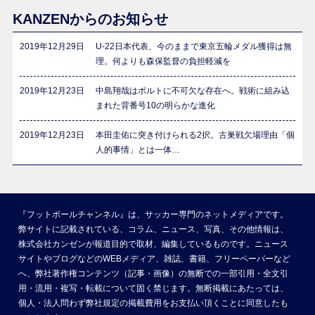
KANZENからのお知らせ
2019年12月29日
U-22日本代表、今のままで東京五輪メダル獲得は無
理。何よりも森保監督の負担軽減を
2019年12月23日
中島翔哉はポルトに不可欠な存在へ。戦術に組み込
まれた背番号10の明らかな進化
2019年12月23日
本田圭佑に突き付けられる2択。古巣戦欠場理由「個
人的事情」とは一体…
『フットボールチャンネル』は、サッカー専門のネットメディアです。
弊サイトに記載されている、コラム、ニュース、写真、その他情報は、
株式会社カンゼンが報道目的で取材、編集しているものです。ニュース
サイトやブログなどのWEBメディア、雑誌、書籍、フリーペーパーなど
へ、弊社著作権コンテンツ（記事・画像）の無断での一部引用・全文引
用・流用・複写・転載について固く禁じます。無断掲載にあたっては、
個人・法人問わず弊社規定の掲載費用をお支払い頂くことに同意したも