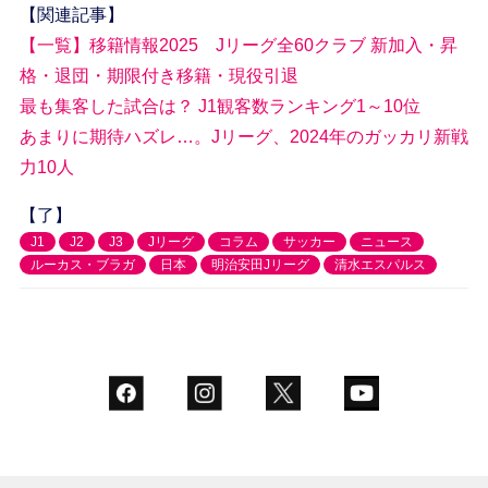
【関連記事】
【一覧】移籍情報2025 Jリーグ全60クラブ 新加入・昇
格・退団・期限付き移籍・現役引退
最も集客した試合は？ J1観客数ランキング1～10位
あまりに期待ハズレ…。Jリーグ、2024年のガッカリ新戦
力10人
【了】
J1
J2
J3
Jリーグ
コラム
サッカー
ニュース
ルーカス・ブラガ
日本
明治安田Jリーグ
清水エスパルス