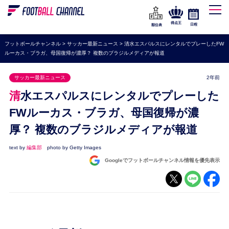
WEリーグ
なでしこジャパン
得点王
日程
順位表
海外サッカー
フットボールチャンネル
>
サッカー最新ニュース
>
清水エスパルスにレンタルでプレーしたFW
ルーカス・ブラガ、母国復帰が濃厚？ 複数のブラジルメディアが報道
プレミアリーグ
ラ・リーガ
サッカー最新ニュース
2年前
セリエA
清水エスパルスにレンタルでプレーした
ブンデスリーガ
FWルーカス・ブラガ、母国復帰が濃
厚？ 複数のブラジルメディアが報道
UEFA
ナショナルチーム
text by
編集部
photo by Getty Images
Googleでフットボールチャンネル情報を優先表示
高校サッカー
動画