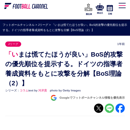
WEリーグ
なでしこジャパン
得点王
日程
順位表
海外サッカー
フットボールチャンネル
>
Jリーグ
>
「いまは慌てたほうが良い」BoS的攻撃の優先順位を提示
する。ドイツの指導者養成資料をもとに攻撃を分解【BoS理論（2）】
プレミアリーグ
ラ・リーガ
Jリーグ
1年前
セリエA
「いまは慌てたほうが良い」BoS的攻撃
ブンデスリーガ
の優先順位を提示する。ドイツの指導者
養成資料をもとに攻撃を分解【BoS理論
UEFA
（2）】
ナショナルチーム
シリーズ：
コラム
text by
河岸貴
photo by Getty Images
高校サッカー
Googleでフットボールチャンネル情報を優先表示
動画