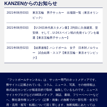
KANZENからのお知らせ
2021年08月03日
東京五輪 男子サッカー 出場国一覧（東京オリン
ピック）
2021年08月03日
【U-24日本代表スタメン案】2列目に久保建英、堂
安律、そして…U-24スペイン戦の先発イレブンを厳
選【東京五輪男子サッカー】
2021年08月02日
【結果速報】ハンドボール 女子 日本対ノルウェ
ー 試合結果・スコア【東京五輪・東京オリンピッ
ク】
『フットボールチャンネル』は、サッカー専門のネットメディアです。
弊サイトに記載されている、コラム、ニュース、写真、その他情報は、
株式会社カンゼンが報道目的で取材、編集しているものです。ニュース
サイトやブログなどのWEBメディア、雑誌、書籍、フリーペーパーなど
へ、弊社著作権コンテンツ（記事・画像）の無断での一部引用・全文引
用・流用・複写・転載について固く禁じます。無断掲載にあたっては、