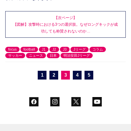
【次ページ】
【図解】攻撃時における3つの選択肢。なぜロングキックが成
功しても称賛されないのか…
focus
football
J1
J2
J3
Jリーグ
コラム
サッカー
ニュース
日本
明治安田Jリーグ
1
2
3
4
5