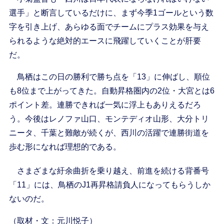
選手」と断言しているだけに、まず今季1ゴールという数
字を引き上げ、あらゆる面でチームにプラス効果を与え
られるような絶対的エースに飛躍していくことが肝要
だ。
鳥栖はこの日の勝利で勝ち点を「13」に伸ばし、順位
も8位まで上がってきた。自動昇格圏内の2位・大宮とは6
ポイント差。連勝できれば一気に浮上もありえるだろ
う。今後はレノファ山口、モンテディオ山形、大分トリ
ニータ、千葉と難敵が続くが、西川の活躍で連勝街道を
歩む形になれば理想的である。
さまざまな紆余曲折を乗り越え、前進を続ける背番号
「11」には、鳥栖のJ1再昇格請負人になってもらうしか
ないのだ。
（取材・文：元川悦子）