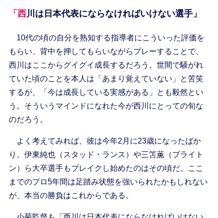
「西川は日本代表にならなければいけない選手」
10代の頃の自分を熟知する指導者にこういった評価を
もらい、背中を押してもらいながらプレーすることで、
西川はここからグイグイ成長するだろう。世間で騒がれ
ていた頃のことを本人は「あまり覚えていない」と苦笑
するが、「今は成長している実感がある」とも毅然とい
う。そういうマインドになれた今が西川にとっての旬な
のだろう。
よく考えてみれば、彼は今年2月に23歳になったばか
り。伊東純也（スタッド・ランス）や三笘薫（ブライト
ン）ら大卒選手もブレイクし始めたのはその頃だ。ここ
までのプロ5年間は足踏み状態を強いられたかもしれない
が、本当の勝負はこれからである。
小菊監督も「西川は日本代表にならなければいけない