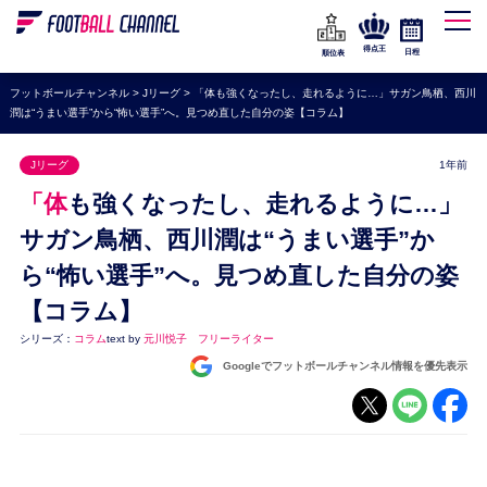
WEリーグ
なでしこジャパン
得点王
日程
順位表
海外サッカー
フットボールチャンネル
>
Jリーグ
>
「体も強くなったし、走れるように…」サガン鳥栖、西川
潤は“うまい選手”から“怖い選手”へ。見つめ直した自分の姿【コラム】
プレミアリーグ
ラ・リーガ
Jリーグ
1年前
セリエA
「体も強くなったし、走れるように…」
ブンデスリーガ
サガン鳥栖、西川潤は“うまい選手”か
ら“怖い選手”へ。見つめ直した自分の姿
UEFA
【コラム】
ナショナルチーム
シリーズ：
コラム
text by
元川悦子 フリーライター
高校サッカー
Googleでフットボールチャンネル情報を優先表示
動画