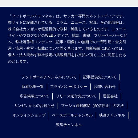
『フットボールチャンネル』は、サッカー専門のネットメディアです。
弊サイトに記載されている、コラム、ニュース、写真、その他情報は、
株式会社カンゼンが報道目的で取材、編集しているものです。ニュース
サイトやブログなどのWEBメディア、雑誌、書籍、フリーペーパーなど
へ、弊社著作権コンテンツ（記事・画像）の無断での一部引用・全文引
用・流用・複写・転載について固く禁じます。無断掲載にあたっては、
個人・法人問わず弊社規定の掲載費用をお支払い頂くことに同意したも
のとします。
フットボールチャンネルについて
記事提供先について
新着記事一覧
プライバシーポリシー
お問い合わせ
広告掲載について
リリース送付先について
運営会社
カンゼンからのお知らせ
プッシュ通知解除（配信停止）の方法
オンラインショップ
ベースボールチャンネル
映画チャンネル
競馬チャンネル