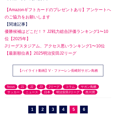
【Amazonギフトカードのプレゼントあり】アンケートへ
のご協力をお願いします
【関連記事】
優勝候補はどこだ！？ J2戦力総合評価ランキング1〜10
位【2025年】
Jリーグスタジアム、アクセス悪いランキング1〜10位
【最新順位表】2025明治安田J2リーグ
【ハイライト動画】V・ファーレン長崎対サガン鳥栖
focus
J1
J2
J3
Jリーグ
コラム
サガン鳥栖
サッカー
ニュース
日本
明治安田Jリーグ
西川潤
1
2
3
4
5
6