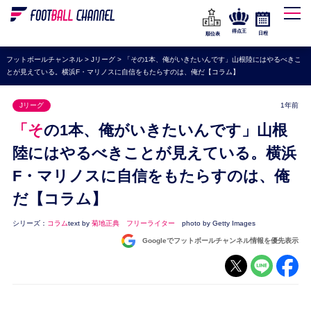
WEリーグ
なでしこジャパン
得点王
日程
順位表
海外サッカー
フットボールチャンネル
>
Jリーグ
>
「その1本、俺がいきたいんです」山根陸にはやるべきこ
とが見えている。横浜F・マリノスに自信をもたらすのは、俺だ【コラム】
プレミアリーグ
ラ・リーガ
Jリーグ
1年前
セリエA
「その1本、俺がいきたいんです」山根
ブンデスリーガ
陸にはやるべきことが見えている。横浜
F・マリノスに自信をもたらすのは、俺
UEFA
だ【コラム】
ナショナルチーム
高校サッカー
シリーズ：
コラム
text by
菊地正典 フリーライター
photo by Getty Images
Googleでフットボールチャンネル情報を優先表示
動画