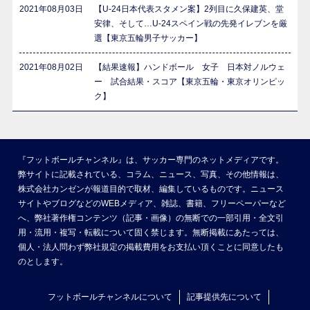
2021年08月03日
【U-24日本代表スタメン案】2列目に久保建英、堂
安律、そして…U-24スペイン戦の先発イレブンを厳
選【東京五輪男子サッカー】
2021年08月02日
【結果速報】ハンドボール 女子 日本対ノルウェ
ー 試合結果・スコア【東京五輪・東京オリンピッ
ク】
『フットボールチャンネル』は、サッカー専門のネットメディアです。
弊サイトに記載されている、コラム、ニュース、写真、その他情報は、
株式会社カンゼンが報道目的で取材、編集しているものです。ニュース
サイトやブログなどのWEBメディア、雑誌、書籍、フリーペーパーなど
へ、弊社著作権コンテンツ（記事・画像）の無断での一部引用・全文引
用・流用・複写・転載について固く禁じます。無断掲載にあたっては、
個人・法人問わず弊社規定の掲載費用をお支払い頂くことに同意したも
のとします。
フットボールチャンネルについて
記事提供先について