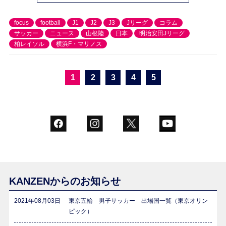
focus
football
J1
J2
J3
Jリーグ
コラム
サッカー
ニュース
山根陸
日本
明治安田Jリーグ
柏レイソル
横浜F・マリノス
1
2
3
4
5
KANZENからのお知らせ
2021年08月03日
東京五輪 男子サッカー 出場国一覧（東京オリン
ピック）