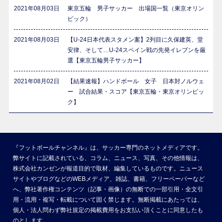
2021年08月03日
東京五輪 男子サッカー 出場国一覧（東京オリン
ピック）
2021年08月03日
【U-24日本代表スタメン案】2列目に久保建英、堂
安律、そして…U-24スペイン戦の先発イレブンを厳
選【東京五輪男子サッカー】
2021年08月02日
【結果速報】ハンドボール 女子 日本対ノルウェ
ー 試合結果・スコア【東京五輪・東京オリンピッ
ク】
『フットボールチャンネル』は、サッカー専門のネットメディアです。
弊サイトに記載されている、コラム、ニュース、写真、その他情報は、
株式会社カンゼンが報道目的で取材、編集しているものです。ニュース
サイトやブログなどのWEBメディア、雑誌、書籍、フリーペーパーなど
へ、弊社著作権コンテンツ（記事・画像）の無断での一部引用・全文引
用・流用・複写・転載について固く禁じます。無断掲載にあたっては、
個人・法人問わず弊社規定の掲載費用をお支払い頂くことに同意したも
のとします。