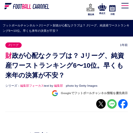
WEリーグ
なでしこジャパン
得点王
日程
順位表
海外サッカー
フットボールチャンネル
>
Jリーグ
>
財政が心配なクラブは？ Jリーグ、純資産ワーストランキ
ング6〜10位。早くも来年の決算が不安？
プレミアリーグ
ラ・リーガ
Jリーグ
1年前
セリエA
財政が心配なクラブは？ Jリーグ、純資
ブンデスリーガ
産ワーストランキング6〜10位。早くも
来年の決算が不安？
UEFA
ナショナルチーム
シリーズ：
編集部フォーカス
text by
編集部
photo by Getty Images
Googleでフットボールチャンネル情報を優先表示
高校サッカー
動画