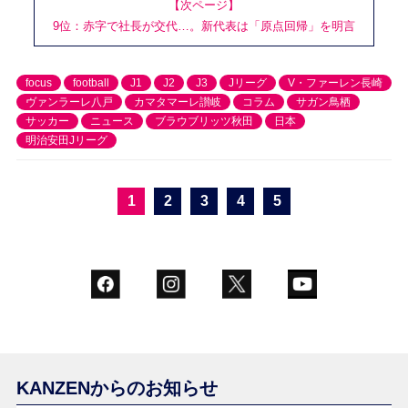
【次ページ】
9位：赤字で社長が交代…。新代表は「原点回帰」を明言
focus
football
J1
J2
J3
Jリーグ
V・ファーレン長崎
ヴァンラーレ八戸
カマタマーレ讃岐
コラム
サガン鳥栖
サッカー
ニュース
ブラウブリッツ秋田
日本
明治安田Jリーグ
1
2
3
4
5
KANZENからのお知らせ