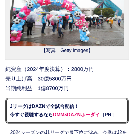
【写真：Getty Images】
純資産（2024年度決算）：2800万円
売り上げ高：30億5800万円
当期純利益：1億8700万円
JリーグはDAZNで全試合配信！
今すぐ視聴するなら
DMM×DAZNホーダイ
［PR］
2024シーズンのJ1リーグで最下位に沈み、今季はJ2を