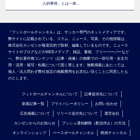
人的事情」とは一体…
『フットボールチャンネル』は、サッカー専門のネットメディアです。
弊サイトに記載されている、コラム、ニュース、写真、その他情報は、
株式会社カンゼンが報道目的で取材、編集しているものです。ニュース
サイトやブログなどのWEBメディア、雑誌、書籍、フリーペーパーなど
へ、弊社著作権コンテンツ（記事・画像）の無断での一部引用・全文引
用・流用・複写・転載について固く禁じます。無断掲載にあたっては、
個人・法人問わず弊社規定の掲載費用をお支払い頂くことに同意したも
のとします。
フットボールチャンネルについて
記事提供先について
新着記事一覧
プライバシーポリシー
お問い合わせ
広告掲載について
リリース送付先について
運営会社
カンゼンからのお知らせ
プッシュ通知解除（配信停止）の方法
オンラインショップ
ベースボールチャンネル
映画チャンネル