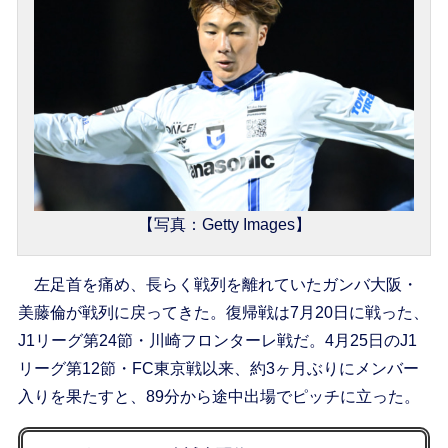
【写真：Getty Images】
左足首を痛め、長らく戦列を離れていたガンバ大阪・
美藤倫が戦列に戻ってきた。復帰戦は7月20日に戦った、
J1リーグ第24節・川崎フロンターレ戦だ。4月25日のJ1
リーグ第12節・FC東京戦以来、約3ヶ月ぶりにメンバー
入りを果たすと、89分から途中出場でピッチに立った。