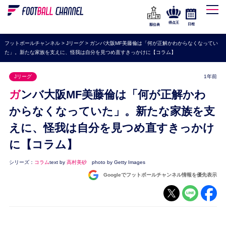
WEリーグ
なでしこジャパン
得点王
日程
順位表
海外サッカー
フットボールチャンネル
>
Jリーグ
>
ガンバ大阪MF美藤倫は「何が正解かわからなくなってい
た」。新たな家族を支えに、怪我は自分を見つめ直すきっかけに【コラム】
プレミアリーグ
ラ・リーガ
Jリーグ
1年前
セリエA
ガンバ大阪MF美藤倫は「何が正解かわ
ブンデスリーガ
からなくなっていた」。新たな家族を支
えに、怪我は自分を見つめ直すきっかけ
UEFA
に【コラム】
ナショナルチーム
高校サッカー
シリーズ：
コラム
text by
高村美砂
photo by Getty Images
Googleでフットボールチャンネル情報を優先表示
動画