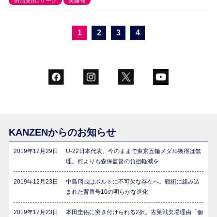
明治安田Jリーグ
美藤倫
1
2
3
4
KANZENからのお知らせ
2019年12月29日
U-22日本代表、今のままで東京五輪メダル獲得は無
理。何よりも森保監督の負担軽減を
2019年12月23日
中島翔哉はポルトに不可欠な存在へ。戦術に組み込
まれた背番号10の明らかな進化
2019年12月23日
本田圭佑に突き付けられる2択。古巣戦欠場理由「個