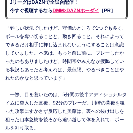
JリーグはDAZNで全試合配信！
今すぐ視聴するなら
DMM×DAZNホーダイ
［PR］
「難しい状況でしたけど、守備のところで1つでも多く、
ボールを奪い切ることと、動き回ること。それによって
できるだけ相手に押し込まれないようにすることは意識
していました。本来は、もっと前に前に、プレーしたか
ったのもありましたけど、時間帯やみんなが疲弊してい
る状況もあったと考えれば、最低限、やるべきことはや
れたのかなと思っています」
一際、目を惹いたのは、5分間の後半アディショナルタ
イムに突入した直後、92分のプレーだ。川崎の背後を狙
った攻撃にすかさず反応した美藤は、裏への抜け出しを
狙った山本悠樹を後ろから追い越して体を入れて、ボー
ルを刈り取る。