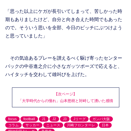
「思った以上にケガが長引いてしまって、苦しかった時
期もありましたけど、自分と向き合えた時間でもあった
ので。そういう思いを全部、今日のピッチにぶつけよう
と思っていました」
その気迫あるプレーを讃えるべく駆け寄ったセンター
バックの中谷進之介に小さなガッツポーズで応えると、
ハイタッチを交わして雄叫びを上げた。
【次ページ】
「大学時代からの憧れ」山本悠樹と対峙して湧いた感情
focus
football
J1
J2
J3
Jリーグ
ガンバ大阪
コラム
サッカー
ニュース
川崎フロンターレ
日本