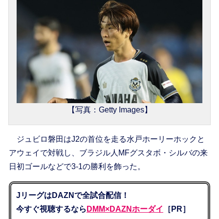
【写真：Getty Images】
ジュビロ磐田はJ2の首位を走る水戸ホーリーホックと
アウェイで対戦し、ブラジル人MFグスタボ・シルバの来
日初ゴールなどで3-1の勝利を飾った。
JリーグはDAZNで全試合配信！
今すぐ視聴するなら
DMM×DAZNホーダイ
［PR］