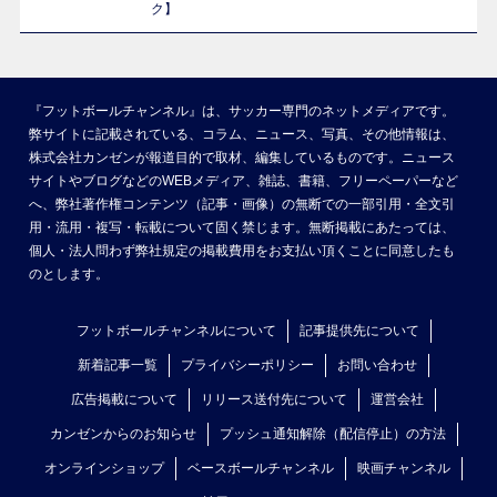
ク】
『フットボールチャンネル』は、サッカー専門のネットメディアです。
弊サイトに記載されている、コラム、ニュース、写真、その他情報は、
株式会社カンゼンが報道目的で取材、編集しているものです。ニュース
サイトやブログなどのWEBメディア、雑誌、書籍、フリーペーパーなど
へ、弊社著作権コンテンツ（記事・画像）の無断での一部引用・全文引
用・流用・複写・転載について固く禁じます。無断掲載にあたっては、
個人・法人問わず弊社規定の掲載費用をお支払い頂くことに同意したも
のとします。
フットボールチャンネルについて
記事提供先について
新着記事一覧
プライバシーポリシー
お問い合わせ
広告掲載について
リリース送付先について
運営会社
カンゼンからのお知らせ
プッシュ通知解除（配信停止）の方法
オンラインショップ
ベースボールチャンネル
映画チャンネル