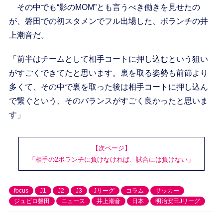
その中でも“影のMOM”とも言うべき働きを見せたの
が、磐田での初スタメンでフル出場した、ボランチの井
上潮音だ。
「前半はチームとして相手コートに押し込むという狙い
がすごくできてたと思います。裏を取る姿勢も前節より
多くて、その中で裏を取った後は相手コートに押し込ん
で繋ぐという、そのバランスがすごく良かったと思いま
す」
【次ページ】
「相手の2ボランチに負けなければ、試合には負けない」
focus
J1
J2
J3
Jリーグ
コラム
サッカー
ジュビロ磐田
ニュース
井上潮音
日本
明治安田Jリーグ