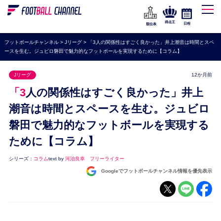
WEリーグ
なでしこジャパン
得点王
日程
順位表
海外サッカー
フットボールチャンネル
>
Jリーグ
>
「3人の関係性はすごく良かった」井上潮音は時間とスペ
ースを生む。ジュビロ磐田で魅力的なフットボールを実現するために【コラム】
プレミアリーグ
ラ・リーガ
Jリーグ
12か月前
セリエA
「3人の関係性はすごく良かった」井上
ブンデスリーガ
潮音は時間とスペースを生む。ジュビロ
磐田で魅力的なフットボールを実現する
UEFA
ために【コラム】
ナショナルチーム
高校サッカー
シリーズ：
コラム
text by
河治良幸 フリーライター
Googleでフットボールチャンネル情報を優先表示
動画