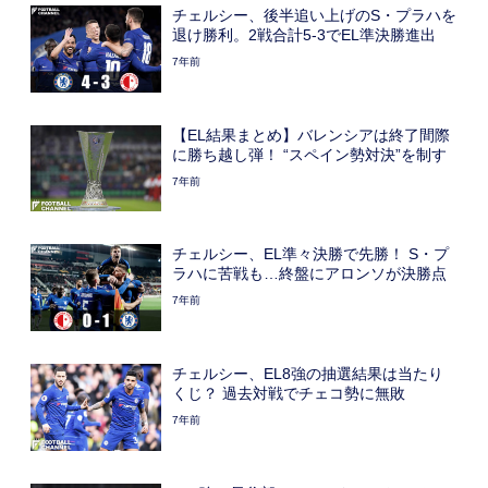
チェルシー、後半追い上げのS・プラハを
退け勝利。2戦合計5-3でEL準決勝進出
7年前
【EL結果まとめ】バレンシアは終了間際
に勝ち越し弾！ “スペイン勢対決”を制す
7年前
チェルシー、EL準々決勝で先勝！ S・プ
ラハに苦戦も…終盤にアロンソが決勝点
7年前
チェルシー、EL8強の抽選結果は当たり
くじ？ 過去対戦でチェコ勢に無敗
7年前