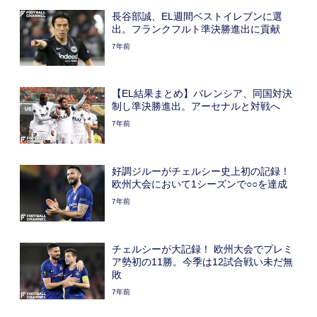
長谷部誠、EL週間ベストイレブンに選
出。フランクフルト準決勝進出に貢献
7年前
【EL結果まとめ】バレンシア、同国対決
制し準決勝進出。アーセナルと対戦へ
7年前
好調ジルーがチェルシー史上初の記録！
欧州大会において1シーズンで○○を達成
7年前
チェルシーが大記録！ 欧州大会でプレミ
ア勢初の11勝。今季は12試合戦い未だ無
敗
7年前