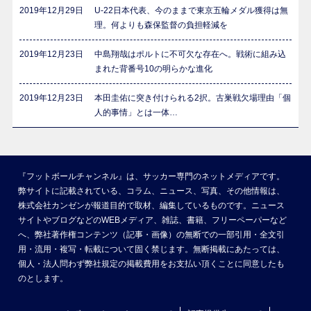
2019年12月29日
U-22日本代表、今のままで東京五輪メダル獲得は無
理。何よりも森保監督の負担軽減を
2019年12月23日
中島翔哉はポルトに不可欠な存在へ。戦術に組み込
まれた背番号10の明らかな進化
2019年12月23日
本田圭佑に突き付けられる2択。古巣戦欠場理由「個
人的事情」とは一体…
『フットボールチャンネル』は、サッカー専門のネットメディアです。
弊サイトに記載されている、コラム、ニュース、写真、その他情報は、
株式会社カンゼンが報道目的で取材、編集しているものです。ニュース
サイトやブログなどのWEBメディア、雑誌、書籍、フリーペーパーなど
へ、弊社著作権コンテンツ（記事・画像）の無断での一部引用・全文引
用・流用・複写・転載について固く禁じます。無断掲載にあたっては、
個人・法人問わず弊社規定の掲載費用をお支払い頂くことに同意したも
のとします。