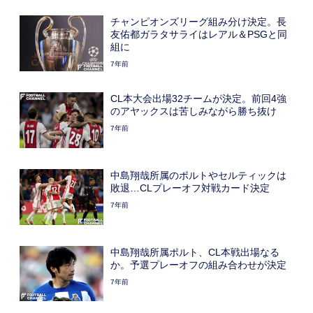
チャンピオンズリーグ組み分け決定。長
友佑都ガラタサライはレアル＆PSGと同
組に
7年前
CL本大会出場32チームが決定。前回4強
のアヤックスは苦しみながら勝ち抜け
7年前
中島翔哉所属のポルトやセルティックは
敗退…CLプレーオフ対戦カード決定
7年前
中島翔哉所属ポルト、CL本戦出場なる
か。予選プレーオフの組み合わせが決定
7年前