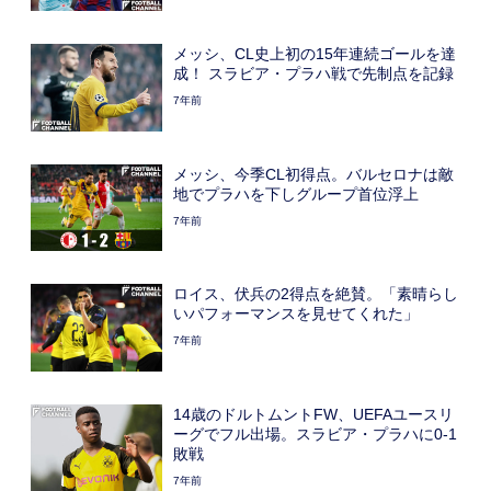
メッシ、CL史上初の15年連続ゴールを達
成！ スラビア・プラハ戦で先制点を記録
7年前
メッシ、今季CL初得点。バルセロナは敵
地でプラハを下しグループ首位浮上
7年前
ロイス、伏兵の2得点を絶賛。「素晴らし
いパフォーマンスを見せてくれた」
7年前
14歳のドルトムントFW、UEFAユースリ
ーグでフル出場。スラビア・プラハに0-1
敗戦
7年前