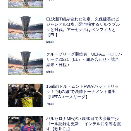
EL決勝T組み合わせ決定。久保建英のビ
ジャレアルは奥川雅也擁するザルツブル
クと対戦。アーセナルはベンフィカと
【EL】
6年前
グループリーグ順位表 UEFAヨーロッパ
リーグ20/21（EL）＜組み合わせ・試合
結果・日程＞
6年前
15歳のドルトムントFWがハットトリッ
ク！ “死の組”で決勝トーナメント進出
【UEFAユースリーグ】
7年前
バルセロナMFが17歳40日で大会最年少
ゴール記録を更新！ インテルに引導を渡
す【欧州CL】