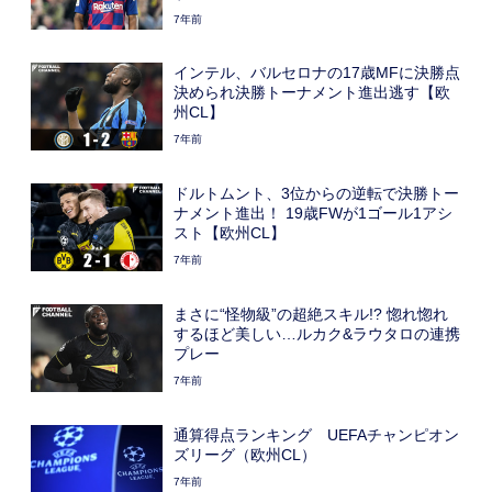
7年前
インテル、バルセロナの17歳MFに決勝点
決められ決勝トーナメント進出逃す【欧
州CL】
7年前
ドルトムント、3位からの逆転で決勝トー
ナメント進出！ 19歳FWが1ゴール1アシ
スト【欧州CL】
7年前
まさに“怪物級”の超絶スキル!? 惚れ惚れ
するほど美しい…ルカク&ラウタロの連携
プレー
7年前
通算得点ランキング UEFAチャンピオン
ズリーグ（欧州CL）
7年前