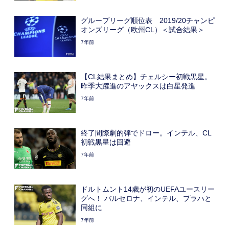
グループリーグ順位表 2019/20チャンピ
オンズリーグ（欧州CL）＜試合結果＞
7年前
【CL結果まとめ】チェルシー初戦黒星。
昨季大躍進のアヤックスは白星発進
7年前
終了間際劇的弾でドロー。インテル、CL
初戦黒星は回避
7年前
ドルトムント14歳が初のUEFAユースリー
グへ！ バルセロナ、インテル、プラハと
同組に
7年前