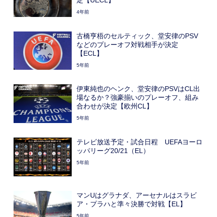
4年前
古橋亨梧のセルティック、堂安律のPSV
などのプレーオフ対戦相手が決定
【ECL】
5年前
伊東純也のヘンク、堂安律のPSVはCL出
場なるか？強豪揃いのプレーオフ、組み
合わせが決定【欧州CL】
5年前
テレビ放送予定・試合日程 UEFAヨーロ
ッパリーグ20/21（EL）
5年前
マンUはグラナダ、アーセナルはスラビ
ア・プラハと準々決勝で対戦【EL】
5年前