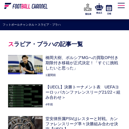
WEリーグ
なでしこジャパン
得点王
日程
順位表
海外サッカー
フットボールチャンネル
>
スラビア・プラハ
プレミアリーグ
ラ・リーガ
スラビア・プラハの記事一覧
セリエA
橋岡大樹、ボルシアMGへの買取OP付き
ブンデスリーガ
期限付き移籍が正式決定！「すぐに挑戦
したいと思った」
UEFA
1週間前
ナショナルチーム
【UECL】決勝トーナメント表 UEFAヨ
ーロッパカンファレンスリーグ21/22＜組
高校サッカー
み合わせ＞
動画
4年前
堂安律所属PSVはレスターと対戦。カン
ファレンスリーグ準々決勝組み合わせ決
定【UECL】