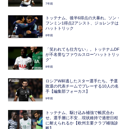
7年前
トッテナム、後半6得点の大暴れ。ソン・
フンミン1得点2アシスト、ジョレンテは
ハットトリック
8年前
「笑われても仕方ない」。トッテナムDF
が不名誉なファウルスロー“ハットトリッ
ク”
8年前
ロシアW杯逃したスター選手たち。予選
敗退の代表チームでプレーする10人の名
手【編集部フォーカス】
9年前
トッテナム、駆け込み補強で帳尻合わ
せ。選手層に不安…現状維持で過密日程
に耐えられるか【欧州主要クラブ補強診
断】