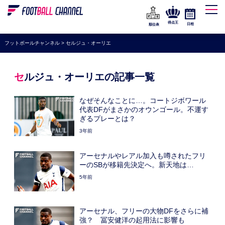
WEリーグ
なでしこジャパン
得点王
日程
順位表
海外サッカー
フットボールチャンネル
>
セルジュ・オーリエ
プレミアリーグ
ラ・リーガ
セルジュ・オーリエの記事一覧
セリエA
なぜそんなことに…。コートジボワール
ブンデスリーガ
代表DFがまさかのオウンゴール。不運す
ぎるプレーとは？
UEFA
3年前
ナショナルチーム
アーセナルやレアル加入も噂されたフリ
高校サッカー
ーのSBが移籍先決定へ。新天地は…
5年前
動画
アーセナル、フリーの大物DFをさらに補
強？ 冨安健洋の起用法に影響も