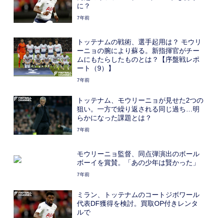
に？
7年前
トッテナムの戦術、選手起用は？ モウリ
ーニョの腕により蘇る。新指揮官がチー
ムにもたらしたものとは？【序盤戦レポ
ート（9）】
7年前
トッテナム、モウリーニョが見せた2つの
狙い。一方で繰り返される同じ過ち…明
らかになった課題とは？
7年前
モウリーニョ監督、同点弾演出のボール
ボーイを賞賛。「あの少年は賢かった」
7年前
ミラン、トッテナムのコートジボワール
代表DF獲得を検討。買取OP付きレンタ
ルで