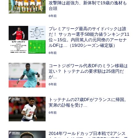
攻撃陣は超強力、新体制で19歳の逸材も
台頭
6年前
プレミアリーグ最高のサイドバックは誰
だ！ サッカー選手SB能力値ランキング11
位～15位。内田篤人の元同僚のアーセナ
ルDFは…（19/20シーズン確定版）
6年前
コートジボワール代表DFのミラン移籍は
近い？ トッテナムの要求額は25億円だ
が…
6年前
トッテナムの27歳DFがフランスに帰国。
実弟の訃報を受け…
6年前
2014年ワールドカップ日本戦で2アシス