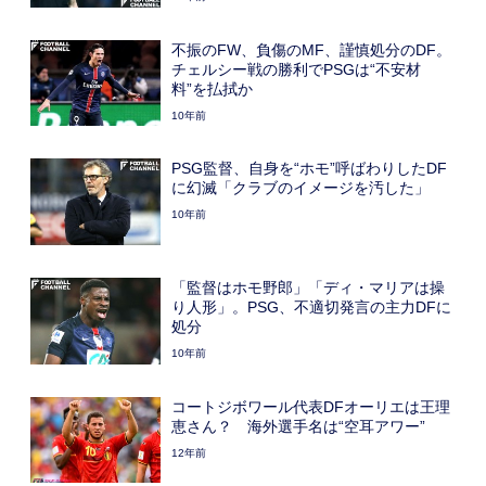
不振のFW、負傷のMF、謹慎処分のDF。
チェルシー戦の勝利でPSGは“不安材
料”を払拭か
10年前
PSG監督、自身を“ホモ”呼ばわりしたDF
に幻滅「クラブのイメージを汚した」
10年前
「監督はホモ野郎」「ディ・マリアは操
り人形」。PSG、不適切発言の主力DFに
処分
10年前
コートジボワール代表DFオーリエは王理
恵さん？ 海外選手名は“空耳アワー”
12年前