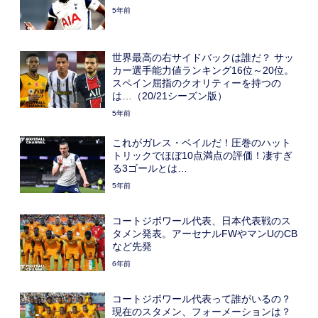
5年前
世界最高の右サイドバックは誰だ？ サッ
カー選手能力値ランキング16位～20位。
スペイン屈指のクオリティーを持つの
は…（20/21シーズン版）
5年前
これがガレス・ベイルだ！圧巻のハット
トリックでほぼ10点満点の評価！凄すぎ
る3ゴールとは…
5年前
コートジボワール代表、日本代表戦のス
タメン発表。アーセナルFWやマンUのCB
など先発
6年前
コートジボワール代表って誰がいるの？
現在のスタメン、フォーメーションは？