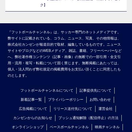
ク】
『フットボールチャンネル』は、サッカー専門のネットメディアです。
弊サイトに記載されている、コラム、ニュース、写真、その他情報は、
株式会社カンゼンが報道目的で取材、編集しているものです。ニュース
サイトやブログなどのWEBメディア、雑誌、書籍、フリーペーパーなど
へ、弊社著作権コンテンツ（記事・画像）の無断での一部引用・全文引
用・流用・複写・転載について固く禁じます。無断掲載にあたっては、
個人・法人問わず弊社規定の掲載費用をお支払い頂くことに同意したも
のとします。
フットボールチャンネルについて
記事提供先について
新着記事一覧
プライバシーポリシー
お問い合わせ
広告掲載について
リリース送付先について
運営会社
カンゼンからのお知らせ
プッシュ通知解除（配信停止）の方法
オンラインショップ
ベースボールチャンネル
映画チャンネル