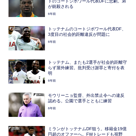
トのコートジボワール代表DFに悲劇。弟
が銃殺される
6年前
トッテナムのコートジボワール代表DF、
3度目の社会的距離違反が問題に
6年前
トッテナム、またも2選手が社会的距離守
らず屋外練習。批判受け謝罪と寄付を表
明
6年前
モウリーニョ監督、外出禁止令への違反
認める。公園で選手とともに練習
6年前
ミランがトッテナムDF狙う。移籍金19億
円超のオファーへ。FWトレードも視野