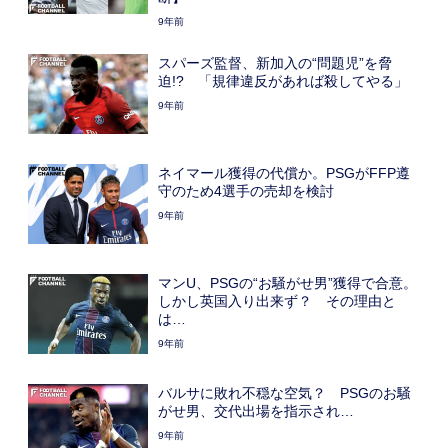
9年前
スパーズ監督、新加入の“問題児”を脅
迫!? 「規律違反があれば殺してやる」
9年前
ネイマール獲得の代償か。PSGがFFP遵
守のため4選手の売却を検討
9年前
マンU、PSGの“お騒がせ男”獲得で合意。
しかし英国入り出来ず？ その理由と
は…
9年前
バルサに敗れ不穏な空気？ PSGのお騒
がせ男、交代出場を指示され…
9年前