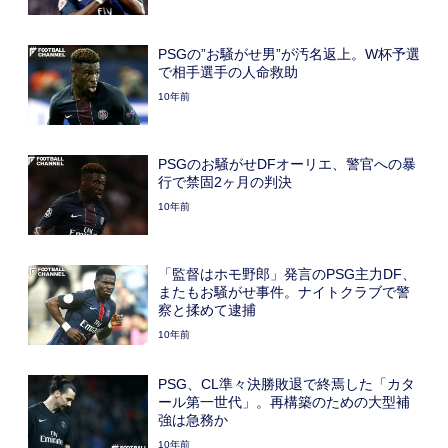
PSGの”お騒がせ男”が汚名返上。W杯予選
で相手選手の人命救助
10年前
PSGのお騒がせDFオーリエ、警官への暴
行で禁固2ヶ月の判決
10年前
「監督はホモ野郎」発言のPSG主力DF、
またもお騒がせ事件。ナイトクラブで警
察と揉めて逮捕
10年前
PSG、CL準々決勝敗退で終焉した「カタ
ール第一世代」。再構築のための大型補
強は急務か
10年前