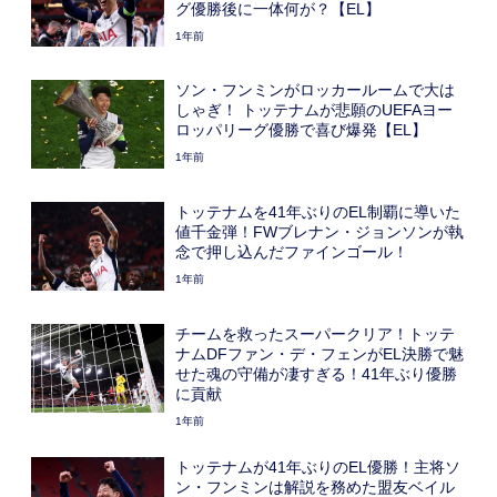
グ優勝後に一体何が？【EL】
1年前
ソン・フンミンがロッカールームで大は
しゃぎ！ トッテナムが悲願のUEFAヨー
ロッパリーグ優勝で喜び爆発【EL】
1年前
トッテナムを41年ぶりのEL制覇に導いた
値千金弾！FWブレナン・ジョンソンが執
念で押し込んだファインゴール！
1年前
チームを救ったスーパークリア！トッテ
ナムDFファン・デ・フェンがEL決勝で魅
せた魂の守備が凄すぎる！41年ぶり優勝
に貢献
1年前
トッテナムが41年ぶりのEL優勝！主将ソ
ン・フンミンは解説を務めた盟友ベイル