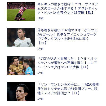
キレキレの動きで粉砕！ ニコ・ウィリア
ムズのゴールが凄すぎる！ アスレティッ
ク・ビルバオがラウンド16突破【EL】
1年前
落ち着きが凄い！32歳マリオ・ゲッツェ
が2ゴール！ 見事なフィニッシュワーク
でフランクフルトを8強進出に導く
【EL】
1年前
「判定が大きく影響した」ミケル・オヤ
ルサバルが審判への不満を漏らす…レア
ル・ソシエダはマンUに大敗【EL】
1年前
「ソン・フンミンを相手に…」 AZの毎熊
晟矢はトッテナム戦で81分間プレー。現
地メディアの評価は？【EL】
1年前