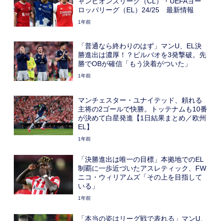
ャンピオンズリーグ（CL）・UEFAヨー
ロッパリーグ（EL）24/25 最新情報
1年前
「普通なら終わりのはず」マンU、EL決
勝進出は濃厚！？ビルバオを3発撃破。先
勝でOBが確信「もう決着がついた」
1年前
マンチェスター・ユナイテッド、頼れる
主将の2ゴールで快勝。トッテナムも10番
が決めて白星発進【1日結果まとめ／欧州
EL】
1年前
「決勝進出は唯一の目標」本拠地でのEL
制覇に一歩近づいたアスレティック、FW
ニコ・ウィリアムズ「その上を目指して
いる」
1年前
「本当の姿はリーグ戦で表れる」マンU、