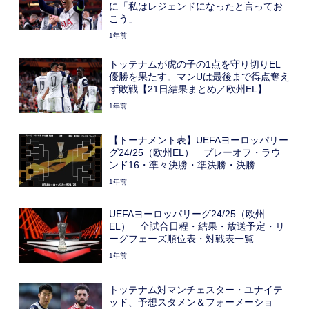
に「私はレジェンドになったと言ってお
こう」
1年前
トッテナムが虎の子の1点を守り切りEL
優勝を果たす。マンUは最後まで得点奪え
ず敗戦【21日結果まとめ／欧州EL】
1年前
【トーナメント表】UEFAヨーロッパリー
グ24/25（欧州EL） プレーオフ・ラウ
ンド16・準々決勝・準決勝・決勝
1年前
UEFAヨーロッパリーグ24/25（欧州
EL） 全試合日程・結果・放送予定・リ
ーグフェーズ順位表・対戦表一覧
1年前
トッテナム対マンチェスター・ユナイテ
ッド、予想スタメン＆フォーメーショ