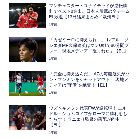
マンチェスター・ユナイテッドが逆転勝
利でベスト8進出。日本人所属の全チーム
EL敗退【13日結果まとめ／欧州EL】
1年前
「カゼミーロに抑えられ…」 レアル・ソ
シエダMF久保建英はマンU戦で80分間プ
レー。現地メディア「阻まれた」【EL】
1年前
「完全に抑え込んだ」 AZの毎熊晟矢がソ
ン・フンミンをシャットアウト！ 現地メ
ディアは“守備”を絶賛！【EL】
1年前
ウズベキスタン代表FWが逆転弾！ エル
ドル・ショムロドフがローマに勝利をも
たらす！ ラニエリ監督の采配が的中
【EL】
1年前