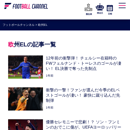
WEリーグ
なでしこジャパン
得点王
日程
順位表
海外サッカー
フットボールチャンネル
>
欧州EL
プレミアリーグ
ラ・リーガ
欧州ELの記事一覧
セリエA
12年前の衝撃弾！ チェルシー在籍時の
ブンデスリーガ
FWフェルナンド・トーレスのゴールが凄
い！ EL決勝で奪った先制点
UEFA
1年前
ナショナルチーム
衝撃の一撃！ファンが選んだ今季のELベ
高校サッカー
ストゴールが凄い！ 豪快に蹴り込んだ先
制弾
動画
1年前
優勝セレモニーで悲劇！？ ソン・フンミ
ンのおでこに傷が。UEFAヨーロッパリー