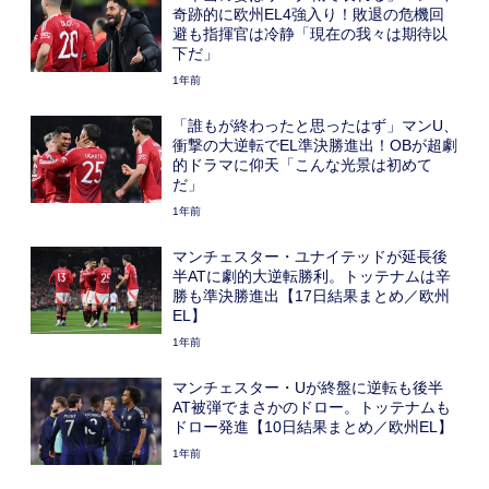
奇跡的に欧州EL4強入り！敗退の危機回
避も指揮官は冷静「現在の我々は期待以
下だ」
1年前
「誰もが終わったと思ったはず」マンU、
衝撃の大逆転でEL準決勝進出！OBが超劇
的ドラマに仰天「こんな光景は初めて
だ」
1年前
マンチェスター・ユナイテッドが延長後
半ATに劇的大逆転勝利。トッテナムは辛
勝も準決勝進出【17日結果まとめ／欧州
EL】
1年前
マンチェスター・Uが終盤に逆転も後半
AT被弾でまさかのドロー。トッテナムも
ドロー発進【10日結果まとめ／欧州EL】
1年前