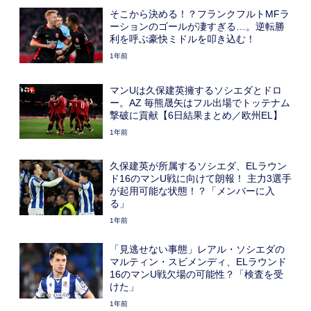
そこから決める！？フランクフルトMFラ
ーションのゴールが凄すぎる…。逆転勝
利を呼ぶ豪快ミドルを叩き込む！
1年前
マンUは久保建英擁するソシエダとドロ
ー。AZ 毎熊晟矢はフル出場でトッテナム
撃破に貢献【6日結果まとめ／欧州EL】
1年前
久保建英が所属するソシエダ、ELラウン
ド16のマンU戦に向けて朗報！ 主力3選手
が起用可能な状態！？「メンバーに入
る」
1年前
「見逃せない事態」レアル・ソシエダの
マルティン・スビメンディ、ELラウンド
16のマンU戦欠場の可能性？「検査を受
けた」
1年前