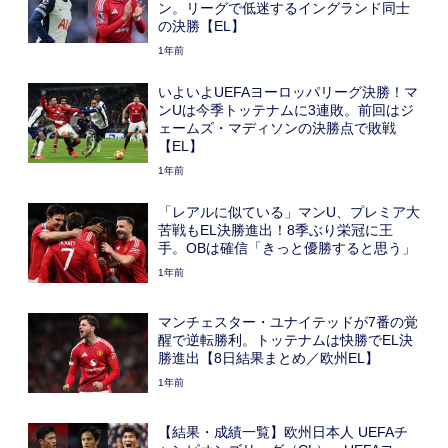
ン。リーグで低迷するイングランド同士
の決勝【EL】
1年前
いよいよUEFAヨーロッパリーグ決勝！マ
ンUは今季トッテナムに3連敗。前回はジ
ェームズ・マディソンの決勝点で敗戦
【EL】
1年前
「レアルに似ている」マンU、プレミア大
苦戦もEL決勝進出！8季ぶり栄冠に王
手。OBは確信「きっと優勝すると思う」
1年前
マンチェスター・ユナイテッドが7番の覚
醒で逆転勝利。トッテナムは快勝でEL決
勝進出【8日結果まとめ／欧州EL】
1年前
【結果・成績一覧】欧州日本人 UEFAチ