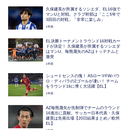
久保建英が所属するソシエダ、EL16強で
マンUと対戦。クラブ幹部は「ここ5年で
3回目の対戦」「非常に楽しみ」
1年前
EL決勝トーナメントラウンド16対戦カー
ドが決定！ 久保建英が所属するソシエダ
はマンU、毎熊晟矢のAZはトッテナムと
激突
1年前
シュートセンスの塊！ ASローマFWパウ
ロ・ディバラの2ゴールが凄い！ チーム
をラウンド16に導く大活躍【EL】
1年前
AZ毎熊晟矢が先制弾でチームのラウンド
16進出に貢献。サッカー日本代表・久保
建英は先発出場【20日結果まとめ／欧州
EL】