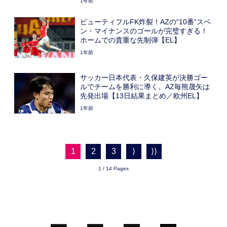
1年前
ビューティフルFK炸裂！AZの“10番”スベ
ン・マイナンスのゴールが完璧すぎる！
ホームでの貴重な先制弾【EL】
1年前
サッカー日本代表・久保建英が決勝ゴー
ルでチームを勝利に導く。AZ毎熊晟矢は
先発出場【13日結果まとめ／欧州EL】
1年前
1
2
3
⟩
⟩⟩
1 / 14 Pages