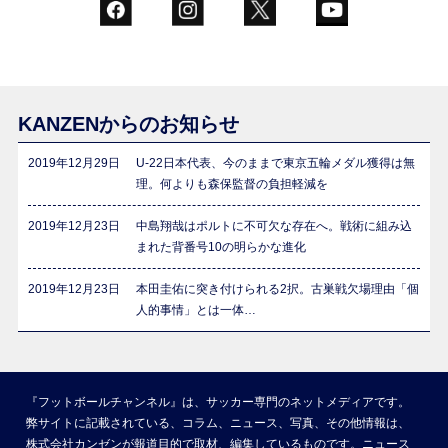
KANZENからのお知らせ
2019年12月29日
U-22日本代表、今のままで東京五輪メダル獲得は無
理。何よりも森保監督の負担軽減を
2019年12月23日
中島翔哉はポルトに不可欠な存在へ。戦術に組み込
まれた背番号10の明らかな進化
2019年12月23日
本田圭佑に突き付けられる2択。古巣戦欠場理由「個
人的事情」とは一体…
『フットボールチャンネル』は、サッカー専門のネットメディアです。
弊サイトに記載されている、コラム、ニュース、写真、その他情報は、
株式会社カンゼンが報道目的で取材、編集しているものです。ニュース