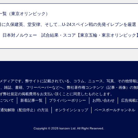
一覧（東京オリンピック）
列目に久保建英、堂安律、そして…U-24スペイン戦の先発イレブンを厳
 日本対ノルウェー 試合結果・スコア【東京五輪・東京オリンピック
メディアです。弊サイトに記載されている、コラム、ニュース、写真、その他情報
ア、雑誌、書籍、フリーペーパーなどへ、弊社著作権コンテンツ（記事・画像）の無
ず弊社規定の掲載費用をお支払い頂くことに同意したものとします。
について
新着記事一覧
プライバシーポリシー
お問い合わせ
広告掲載
ュ通知解除（配信停止）の方法
オンラインショップ
ベースボールチャンネル
Copyright © 2026 kanzen Ltd. All Right Reserved.