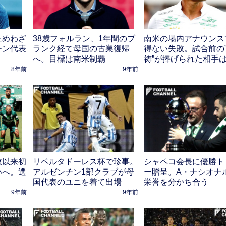
ためわざ
38歳フォルラン、1年間のブ
南米の場内アナウンス
チン代表
ランク経て母国の古巣復帰
得ない失敗。試合前の
へ。目標は南米制覇
祷”が捧げられた相手
8年前
9年前
故以来初
リベルタドーレス杯で珍事。
シャペコ会長に優勝ト
いへ。選
アルゼンチン1部クラブが母
ー贈呈。A・ナシオナ
国代表のユニを着て出場
栄誉を分かち合う
9年前
9年前