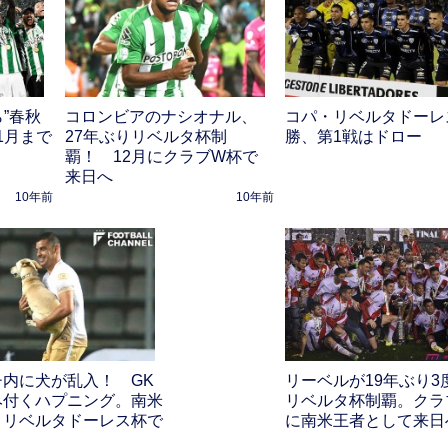
”春秋
コロンビアのナシオナル、
コパ・リベルタドーレ
1月まで
27年ぶりリベルタ杯制
勝、第1戦はドロー
覇！ 12月にクラブW杯で
来日へ
10年前
10年前
チ内に犬が乱入！ GK
リーベルが19年ぶり3
み付くハプニング。南米
リベルタ杯制覇。クラ
・リベルタドーレス杯で
に南米王者として来日