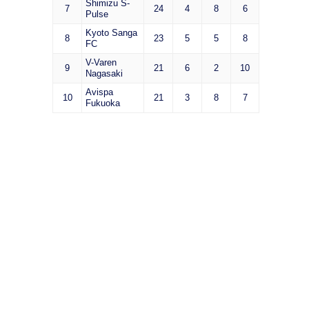
Shimizu S-
7
24
4
8
6
Pulse
Kyoto Sanga
8
23
5
5
8
FC
V-Varen
9
21
6
2
10
Nagasaki
Avispa
10
21
3
8
7
Fukuoka