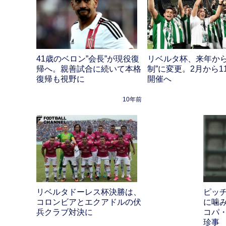
41歳のベロン”会長”が現役復
リベルタ杯、来年から
帰へ。親善試合に続いて本格
制”に変更。2月から1
復帰も視野に
開催へ
10年前
リベルタドーレス杯決勝は、
ピッ
コロンビアとエクアドルの伏
に噛
兵クラブ対決に
コパ
珍事