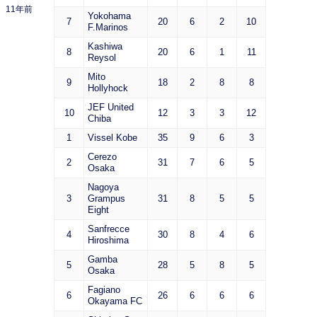
11年前
Yokohama
7
20
6
2
10
F.Marinos
Kashiwa
8
20
6
1
11
Reysol
Mito
9
18
2
8
8
Hollyhock
JEF United
10
12
3
3
12
Chiba
1
Vissel Kobe
35
9
6
3
Cerezo
2
31
7
6
5
Osaka
Nagoya
3
Grampus
31
8
5
5
Eight
Sanfrecce
4
30
8
4
6
Hiroshima
Gamba
5
28
5
8
5
Osaka
Fagiano
6
26
6
6
6
Okayama FC