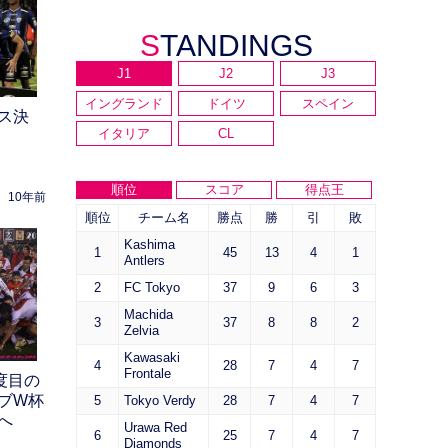
STANDINGS
J1
J2
J3
イングランド
ドイツ
スペイン
ス決
イタリア
CL
順位
スコア
得点王
10年前
順位
チーム名
勝点
勝
引
敗
Kashima
1
45
13
4
1
Antlers
2
FC Tokyo
37
9
6
3
Machida
3
37
8
8
2
Zelvia
Kawasaki
4
28
7
4
7
Frontale
度目の
ブW杯
5
Tokyo Verdy
28
7
4
7
へ
Urawa Red
6
25
7
4
7
Diamonds