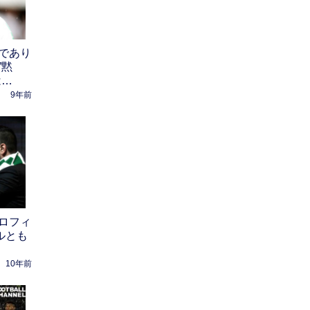
であり
”黙
は…
9年前
ロフィ
ルとも
10年前