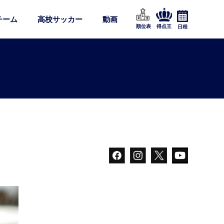
チーム
高校サッカー
動画
順位表
得点王
日程