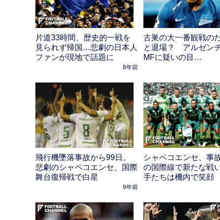
片道33時間、歴史的一戦を
古巣の大一番観戦の
見られず帰国…悲劇の日本人
と退場？ アルゼン
ファンが現地で話題に
MFに疑いの目…
8年前
飛行機墜落事故から99日。
シャペコエンセ、事
悲劇のシャペコエンセ、国際
の国際線で新たな戦
舞台復帰戦で白星
手たちは機内で笑顔
9年前