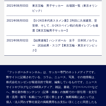
2021年08月03日
東京五輪 男子サッカー 出場国一覧（東京オリン
ピック）
2021年08月03日
【U-24日本代表スタメン案】2列目に久保建英、堂
安律、そして…U-24スペイン戦の先発イレブンを厳
選【東京五輪男子サッカー】
2021年08月02日
【結果速報】ハンドボール 女子 日本対ノルウェ
ー 試合結果・スコア【東京五輪・東京オリンピッ
ク】
『フットボールチャンネル』は、サッカー専門のネットメディアです。
弊サイトに記載されている、コラム、ニュース、写真、その他情報は、
株式会社カンゼンが報道目的で取材、編集しているものです。ニュース
サイトやブログなどのWEBメディア、雑誌、書籍、フリーペーパーなど
へ、弊社著作権コンテンツ（記事・画像）の無断での一部引用・全文引
用・流用・複写・転載について固く禁じます。無断掲載にあたっては、
個人・法人問わず弊社規定の掲載費用をお支払い頂くことに同意したも