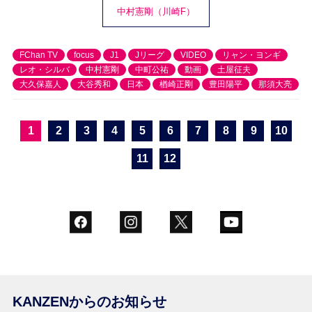
中村憲剛（川崎F）
FChan TV
focus
J1
Jリーグ
VIDEO
リャン・ヨンギ
レオ・シルバ
中村憲剛
中町公祐
動画
土屋征夫
大久保嘉人
大谷秀和
日本
楢崎正剛
豊田陽平
那須大亮
1
2
3
4
5
6
7
8
9
10
11
12
KANZENからのお知らせ