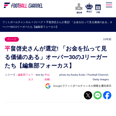
WEリーグ
なでしこジャパン
得点王
日程
順位表
海外サッカー
フットボールチャンネル
>
Jリーグ
>
平畠啓史さんが選定! 「お金を払って見る価値のある」オ
ーバー30のJリーガーたち【編集部フォーカス】
プレミアリーグ
ラ・リーガ
Jリーグ
10年前
セリエA
平畠啓史さんが選定! 「お金を払って見
ブンデスリーガ
る価値のある」オーバー30のJリーガー
たち【編集部フォーカス】
UEFA
ナショナルチーム
シリーズ：
編集部フォー
text by
中山
photo by Asuka Kudo / Football Channel,
カス
佑輔
Getty Images
高校サッカー
Googleでフットボールチャンネル情報を優先表示
動画