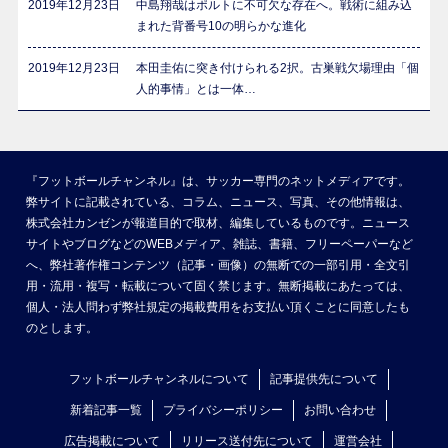
2019年12月23日
中島翔哉はポルトに不可欠な存在へ。戦術に組み込
まれた背番号10の明らかな進化
2019年12月23日
本田圭佑に突き付けられる2択。古巣戦欠場理由「個
人的事情」とは一体…
『フットボールチャンネル』は、サッカー専門のネットメディアです。
弊サイトに記載されている、コラム、ニュース、写真、その他情報は、
株式会社カンゼンが報道目的で取材、編集しているものです。ニュース
サイトやブログなどのWEBメディア、雑誌、書籍、フリーペーパーなど
へ、弊社著作権コンテンツ（記事・画像）の無断での一部引用・全文引
用・流用・複写・転載について固く禁じます。無断掲載にあたっては、
個人・法人問わず弊社規定の掲載費用をお支払い頂くことに同意したも
のとします。
フットボールチャンネルについて
記事提供先について
新着記事一覧
プライバシーポリシー
お問い合わせ
広告掲載について
リリース送付先について
運営会社