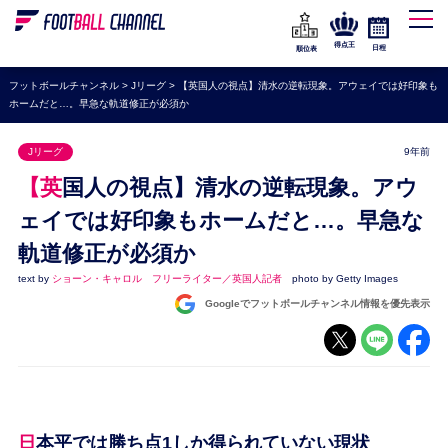
WEリーグ
なでしこジャパン
得点王
日程
順位表
海外サッカー
フットボールチャンネル
>
Jリーグ
>
【英国人の視点】清水の逆転現象。アウェイでは好印象も
ホームだと…。早急な軌道修正が必須か
プレミアリーグ
ラ・リーガ
Jリーグ
9年前
セリエA
【英国人の視点】清水の逆転現象。アウ
ブンデスリーガ
ェイでは好印象もホームだと…。早急な
軌道修正が必須か
UEFA
text by
ショーン・キャロル フリーライター／英国人記者
photo by Getty Images
ナショナルチーム
Googleでフットボールチャンネル情報を優先表示
高校サッカー
動画
日本平では勝ち点1しか得られていない現状