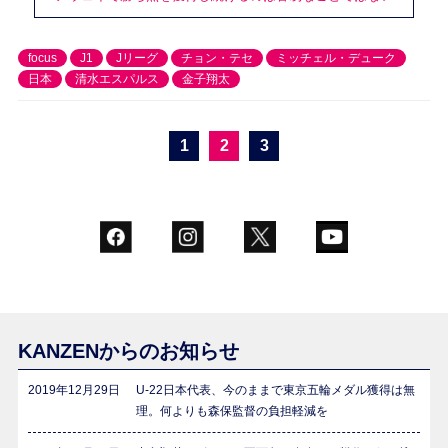
focus
J1
Jリーグ
チョン・テセ
ミッチェル・デューク
日本
清水エスパルス
金子翔太
1
2
3
KANZENからのお知らせ
2019年12月29日
U-22日本代表、今のままで東京五輪メダル獲得は無
理。何よりも森保監督の負担軽減を