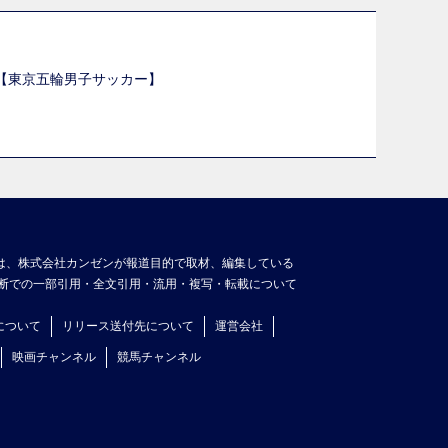
選【東京五輪男子サッカー】
】
は、株式会社カンゼンが報道目的で取材、編集している
断での一部引用・全文引用・流用・複写・転載について
について
リリース送付先について
運営会社
映画チャンネル
競馬チャンネル