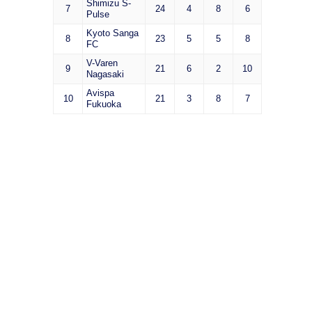
Shimizu S-
7
24
4
8
6
Pulse
Kyoto Sanga
8
23
5
5
8
FC
V-Varen
9
21
6
2
10
Nagasaki
Avispa
10
21
3
8
7
Fukuoka