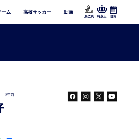
チーム
高校サッカー
動画
順位表
得点王
日程
9年前