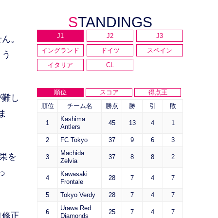
STANDINGS
J1
J2
J3
せん。
イングランド
ドイツ
スペイン
ょう
イタリア
CL
順位
スコア
得点王
が難し
順位
チーム名
勝点
勝
引
敗
ま
Kashima
1
45
13
4
1
Antlers
2
FC Tokyo
37
9
6
3
Machida
果を
3
37
8
8
2
Zelvia
っ
Kawasaki
4
28
7
4
7
Frontale
5
Tokyo Verdy
28
7
4
7
Urawa Red
6
25
7
4
7
道修正
Diamonds