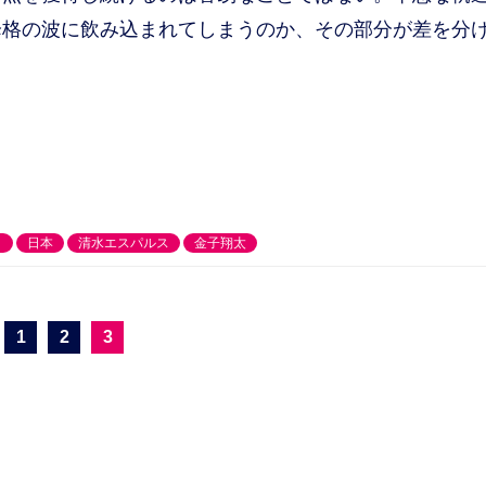
降格の波に飲み込まれてしまうのか、その部分が差を分
ク
日本
清水エスパルス
金子翔太
1
2
3