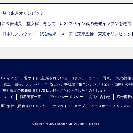
一覧（東京オリンピック）
列目に久保建英、堂安律、そして…U-24スペイン戦の先発イレブンを厳
 日本対ノルウェー 試合結果・スコア【東京五輪・東京オリンピック
メディアです。弊サイトに記載されている、コラム、ニュース、写真、その他情報
ア、雑誌、書籍、フリーペーパーなどへ、弊社著作権コンテンツ（記事・画像）の無
ず弊社規定の掲載費用をお支払い頂くことに同意したものとします。
について
新着記事一覧
プライバシーポリシー
お問い合わせ
広告掲載
ュ通知解除（配信停止）の方法
オンラインショップ
ベースボールチャンネル
Copyright © 2026 kanzen Ltd. All Right Reserved.