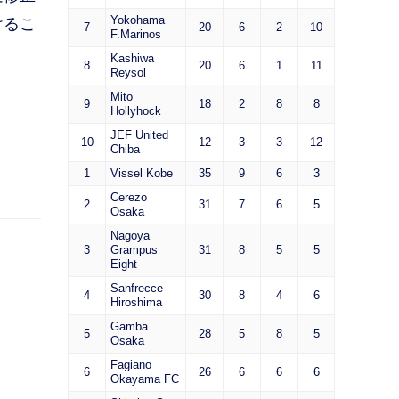
Yokohama
けるこ
7
20
6
2
10
F.Marinos
Kashiwa
8
20
6
1
11
Reysol
Mito
9
18
2
8
8
Hollyhock
JEF United
10
12
3
3
12
Chiba
1
Vissel Kobe
35
9
6
3
Cerezo
2
31
7
6
5
Osaka
Nagoya
3
Grampus
31
8
5
5
Eight
Sanfrecce
4
30
8
4
6
Hiroshima
Gamba
5
28
5
8
5
Osaka
Fagiano
6
26
6
6
6
Okayama FC