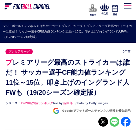
WEリーグ
なでしこジャパン
得点王
日程
順位表
海外サッカー
フットボールチャンネル
>
海外サッカー
>
プレミアリーグ
>
プレミアリーグ最高のストライカ
ーは誰だ！ サッカー選手CF能力値ランキング11位～15位。叩き上げのイングランド人FWも
プレミアリーグ
（19/20シーズン確定版）
ラ・リーガ
プレミアリーグ
6年前
セリエA
プレミアリーグ最高のストライカーは誰
ブンデスリーガ
だ！ サッカー選手CF能力値ランキング
UEFA
11位～15位。叩き上げのイングランド人
ナショナルチーム
FWも（19/20シーズン確定版）
高校サッカー
シリーズ：
19/20能力値ランキング
text by
編集部
photo by Getty Images
動画
Googleでフットボールチャンネル情報を優先表示