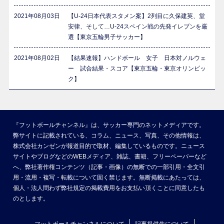
2021年08月03日
【U-24日本代表スタメン案】2列目に久保建英、堂
安律、そして…U-24スペイン戦の先発イレブンを厳
選【東京五輪男子サッカー】
2021年08月02日
【結果速報】ハンドボール 女子 日本対ノルウェ
ー 試合結果・スコア【東京五輪・東京オリンピッ
ク】
『フットボールチャンネル』は、サッカー専門のネットメディアです。
弊サイトに記載されている、コラム、ニュース、写真、その他情報は、
株式会社カンゼンが報道目的で取材、編集しているものです。ニュース
サイトやブログなどのWEBメディア、雑誌、書籍、フリーペーパーなど
へ、弊社著作権コンテンツ（記事・画像）の無断での一部引用・全文引
用・流用・複写・転載について固く禁じます。無断掲載にあたっては、
個人・法人問わず弊社規定の掲載費用をお支払い頂くことに同意したも
のとします。