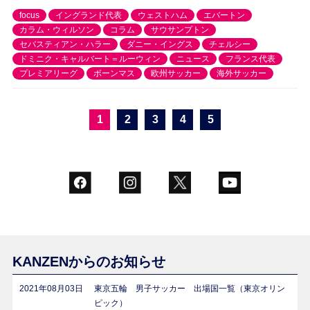
focus
イングランド代表
ウェストハム
エバートン
カラム・ウィルソン
コラム
サウサンプトン
セバスティアン・ハラー
ダニー・イングス
チェルシー
ドミニク・キャルバート＝ルーウィン
ニュース
フランス代表
プレミアリーグ
ボーンマス
欧州サッカー
海外サッカー
1
2
3
4
5
KANZENからのお知らせ
2021年08月03日
東京五輪 男子サッカー 出場国一覧（東京オリン
ピック）