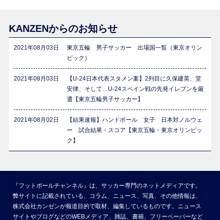
KANZENからのお知らせ
2021年08月03日
東京五輪 男子サッカー 出場国一覧（東京オリン
ピック）
2021年08月03日
【U-24日本代表スタメン案】2列目に久保建英、堂
安律、そして…U-24スペイン戦の先発イレブンを厳
選【東京五輪男子サッカー】
2021年08月02日
【結果速報】ハンドボール 女子 日本対ノルウェ
ー 試合結果・スコア【東京五輪・東京オリンピッ
ク】
『フットボールチャンネル』は、サッカー専門のネットメディアです。
弊サイトに記載されている、コラム、ニュース、写真、その他情報は、
株式会社カンゼンが報道目的で取材、編集しているものです。ニュース
サイトやブログなどのWEBメディア、雑誌、書籍、フリーペーパーなど