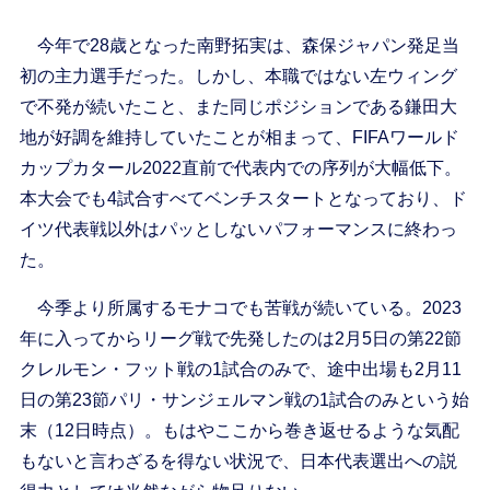
今年で28歳となった南野拓実は、森保ジャパン発足当
初の主力選手だった。しかし、本職ではない左ウィング
で不発が続いたこと、また同じポジションである鎌田大
地が好調を維持していたことが相まって、FIFAワールド
カップカタール2022直前で代表内での序列が大幅低下。
本大会でも4試合すべてベンチスタートとなっており、ド
イツ代表戦以外はパッとしないパフォーマンスに終わっ
た。
今季より所属するモナコでも苦戦が続いている。2023
年に入ってからリーグ戦で先発したのは2月5日の第22節
クレルモン・フット戦の1試合のみで、途中出場も2月11
日の第23節パリ・サンジェルマン戦の1試合のみという始
末（12日時点）。もはやここから巻き返せるような気配
もないと言わざるを得ない状況で、日本代表選出への説