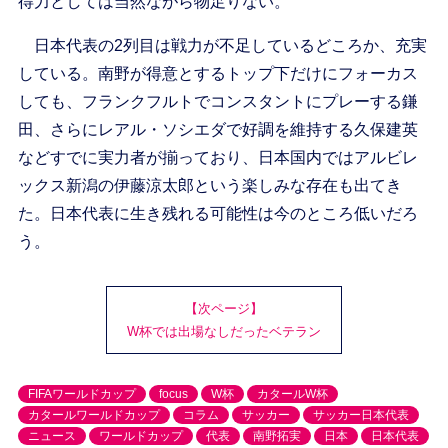
得力としては当然ながら物足りない。
日本代表の2列目は戦力が不足しているどころか、充実
している。南野が得意とするトップ下だけにフォーカス
しても、フランクフルトでコンスタントにプレーする鎌
田、さらにレアル・ソシエダで好調を維持する久保建英
などすでに実力者が揃っており、日本国内ではアルビレ
ックス新潟の伊藤涼太郎という楽しみな存在も出てき
た。日本代表に生き残れる可能性は今のところ低いだろ
う。
【次ページ】
W杯では出場なしだったベテラン
FIFAワールドカップ
focus
W杯
カタールW杯
カタールワールドカップ
コラム
サッカー
サッカー日本代表
ニュース
ワールドカップ
代表
南野拓実
日本
日本代表