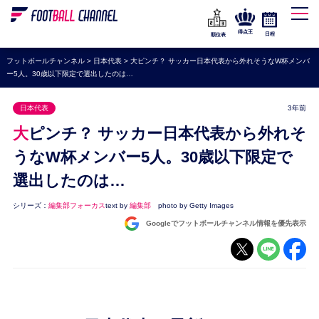
WEリーグ
なでしこジャパン
得点王
日程
順位表
海外サッカー
フットボールチャンネル
>
日本代表
>
大ピンチ？ サッカー日本代表から外れそうなW杯メンバ
ー5人。30歳以下限定で選出したのは…
プレミアリーグ
ラ・リーガ
日本代表
3年前
セリエA
大ピンチ？ サッカー日本代表から外れそ
ブンデスリーガ
うなW杯メンバー5人。30歳以下限定で
選出したのは…
UEFA
ナショナルチーム
シリーズ：
編集部フォーカス
text by
編集部
photo by Getty Images
Googleでフットボールチャンネル情報を優先表示
高校サッカー
動画