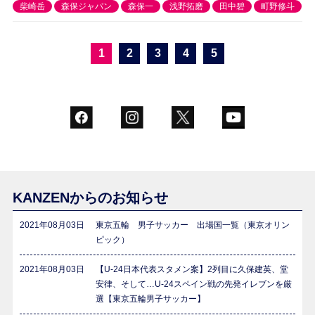
柴崎岳
森保ジャパン
森保一
浅野拓磨
田中碧
町野修斗
1
2
3
4
5
KANZENからのお知らせ
2021年08月03日
東京五輪 男子サッカー 出場国一覧（東京オリン
ピック）
2021年08月03日
【U-24日本代表スタメン案】2列目に久保建英、堂
安律、そして…U-24スペイン戦の先発イレブンを厳
選【東京五輪男子サッカー】