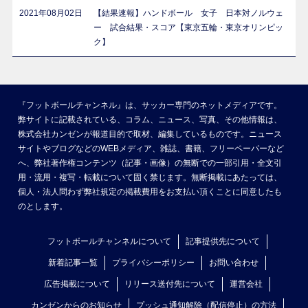
2021年08月02日
【結果速報】ハンドボール 女子 日本対ノルウェ
ー 試合結果・スコア【東京五輪・東京オリンピッ
ク】
『フットボールチャンネル』は、サッカー専門のネットメディアです。
弊サイトに記載されている、コラム、ニュース、写真、その他情報は、
株式会社カンゼンが報道目的で取材、編集しているものです。ニュース
サイトやブログなどのWEBメディア、雑誌、書籍、フリーペーパーなど
へ、弊社著作権コンテンツ（記事・画像）の無断での一部引用・全文引
用・流用・複写・転載について固く禁じます。無断掲載にあたっては、
個人・法人問わず弊社規定の掲載費用をお支払い頂くことに同意したも
のとします。
フットボールチャンネルについて
記事提供先について
新着記事一覧
プライバシーポリシー
お問い合わせ
広告掲載について
リリース送付先について
運営会社
カンゼンからのお知らせ
プッシュ通知解除（配信停止）の方法