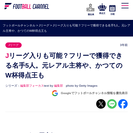
WEリーグ
なでしこジャパン
得点王
日程
順位表
海外サッカー
フットボールチャンネル
>
Jリーグ
>
Jリーグ入りも可能？フリーで獲得できる名手5人。元レア
ル主将や、かつてのW杯得点王も
プレミアリーグ
ラ・リーガ
Jリーグ
3年前
セリエA
Jリーグ入りも可能？フリーで獲得でき
ブンデスリーガ
る名手5人。元レアル主将や、かつての
W杯得点王も
UEFA
ナショナルチーム
シリーズ：
編集部フォーカス
text by
編集部
photo by Getty Images
Googleでフットボールチャンネル情報を優先表示
高校サッカー
動画