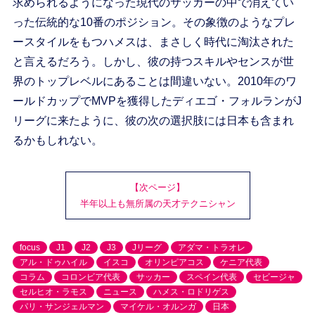
求められるようになった現代のサッカーの中で消えてい
った伝統的な10番のポジション。その象徴のようなプレ
ースタイルをもつハメスは、まさしく時代に淘汰された
と言えるだろう。しかし、彼の持つスキルやセンスが世
界のトップレベルにあることは間違いない。2010年のワ
ールドカップでMVPを獲得したディエゴ・フォルランがJ
リーグに来たように、彼の次の選択肢には日本も含まれ
るかもしれない。
【次ページ】
半年以上も無所属の天才テクニシャン
focus
J1
J2
J3
Jリーグ
アダマ・トラオレ
アル・ドゥハイル
イスコ
オリンピアコス
ケニア代表
コラム
コロンビア代表
サッカー
スペイン代表
セビージャ
セルヒオ・ラモス
ニュース
ハメス・ロドリゲス
パリ・サンジェルマン
マイケル・オルンガ
日本