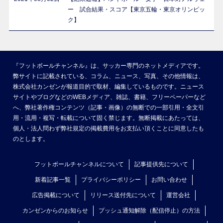
ー 試合結果・スコア【東京五輪・東京オリンピッ
ク】
『フットボールチャンネル』は、サッカー専門のネットメディアです。
弊サイトに記載されている、コラム、ニュース、写真、その他情報は、
株式会社カンゼンが報道目的で取材、編集しているものです。ニュース
サイトやブログなどのWEBメディア、雑誌、書籍、フリーペーパーなど
へ、弊社著作権コンテンツ（記事・画像）の無断での一部引用・全文引
用・流用・複写・転載について固く禁じます。無断掲載にあたっては、
個人・法人問わず弊社規定の掲載費用をお支払い頂くことに同意したも
のとします。
フットボールチャンネルについて
記事提供先について
新着記事一覧
プライバシーポリシー
お問い合わせ
広告掲載について
リリース送付先について
運営会社
カンゼンからのお知らせ
プッシュ通知解除（配信停止）の方法