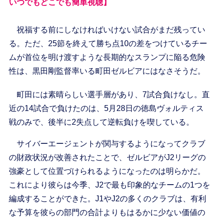
いつでもどこでも簡単視聴】
祝福する前にしなければいけない試合がまだ残ってい
る。ただ、25節を終えて勝ち点10の差をつけているチー
ムが首位を明け渡すような長期的なスランプに陥る危険
性は、黒田剛監督率いる町田ゼルビアにはなさそうだ。
町田には素晴らしい選手層があり、7試合負けなし。直
近の14試合で負けたのは、5月28日の徳島ヴォルティス
戦のみで、後半に2失点して逆転負けを喫している。
サイバーエージェントが関与するようになってクラブ
の財政状況が改善されたことで、ゼルビアがJ2リーグの
強豪として位置づけられるようになったのは明らかだ。
これにより彼らは今季、J2で最も印象的なチームの1つを
編成することができた。J1やJ2の多くのクラブは、有利
な予算を彼らの部門の合計よりもはるかに少ない価値の