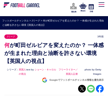
WEリーグ
なでしこジャパン
得点王
日程
順位表
海外サッカー
フットボールチャンネル
>
Jリーグ
>
何が町田ゼルビアを変えたのか？ 一体感が生まれた理由
と油断を許さない環境【英国人の視点】
プレミアリーグ
ラ・リーガ
Jリーグ
3年前
セリエA
何が町田ゼルビアを変えたのか？ 一体感
ブンデスリーガ
が生まれた理由と油断を許さない環境
【英国人の視点】
UEFA
ナショナルチーム
シリーズ：
英国人
text by
ショーン・キャロル フリーライター／
photo by Getty
の視点
英国人記者
Images
高校サッカー
Googleでフットボールチャンネル情報を優先表示
動画