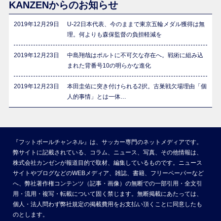
KANZENからのお知らせ
2019年12月29日
U-22日本代表、今のままで東京五輪メダル獲得は無
理。何よりも森保監督の負担軽減を
2019年12月23日
中島翔哉はポルトに不可欠な存在へ。戦術に組み込
まれた背番号10の明らかな進化
2019年12月23日
本田圭佑に突き付けられる2択。古巣戦欠場理由「個
人的事情」とは一体…
『フットボールチャンネル』は、サッカー専門のネットメディアです。
弊サイトに記載されている、コラム、ニュース、写真、その他情報は、
株式会社カンゼンが報道目的で取材、編集しているものです。ニュース
サイトやブログなどのWEBメディア、雑誌、書籍、フリーペーパーなど
へ、弊社著作権コンテンツ（記事・画像）の無断での一部引用・全文引
用・流用・複写・転載について固く禁じます。無断掲載にあたっては、
個人・法人問わず弊社規定の掲載費用をお支払い頂くことに同意したも
のとします。