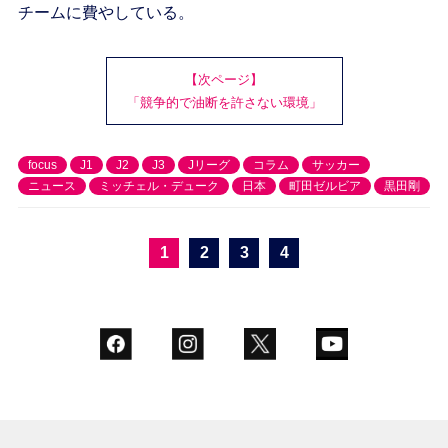
チームに費やしている。
【次ページ】
「競争的で油断を許さない環境」
focus
J1
J2
J3
Jリーグ
コラム
サッカー
ニュース
ミッチェル・デューク
日本
町田ゼルビア
黒田剛
1
2
3
4