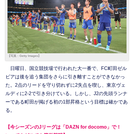
【写真：Getty Images】
日曜日、国立競技場で行われた大一番で、FC町田ゼル
ビアは後を追う集団をさらに引き離すことができなかっ
た。2点のリードを守り切れずに2失点を喫し、東京ヴェ
ルディに2-2で引き分けている。しかし、J2の先頭ランナ
ーである町田が掲げる初の1部昇格という目標は確かであ
る。
【今シーズンのJリーグは「DAZN for docomo」で！