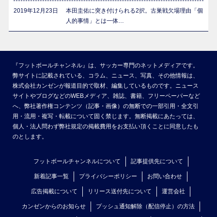
2019年12月23日
本田圭佑に突き付けられる2択。古巣戦欠場理由「個
人的事情」とは一体…
『フットボールチャンネル』は、サッカー専門のネットメディアです。
弊サイトに記載されている、コラム、ニュース、写真、その他情報は、
株式会社カンゼンが報道目的で取材、編集しているものです。ニュース
サイトやブログなどのWEBメディア、雑誌、書籍、フリーペーパーなど
へ、弊社著作権コンテンツ（記事・画像）の無断での一部引用・全文引
用・流用・複写・転載について固く禁じます。無断掲載にあたっては、
個人・法人問わず弊社規定の掲載費用をお支払い頂くことに同意したも
のとします。
フットボールチャンネルについて
記事提供先について
新着記事一覧
プライバシーポリシー
お問い合わせ
広告掲載について
リリース送付先について
運営会社
カンゼンからのお知らせ
プッシュ通知解除（配信停止）の方法