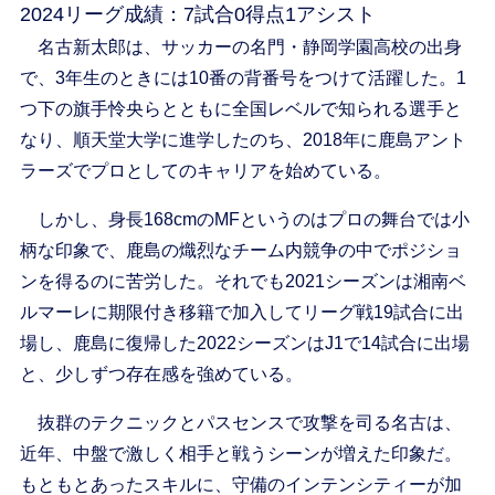
2024リーグ成績：7試合0得点1アシスト
名古新太郎は、サッカーの名門・静岡学園高校の出身
で、3年生のときには10番の背番号をつけて活躍した。1
つ下の旗手怜央らとともに全国レベルで知られる選手と
なり、順天堂大学に進学したのち、2018年に鹿島アント
ラーズでプロとしてのキャリアを始めている。
しかし、身長168cmのMFというのはプロの舞台では小
柄な印象で、鹿島の熾烈なチーム内競争の中でポジショ
ンを得るのに苦労した。それでも2021シーズンは湘南ベ
ルマーレに期限付き移籍で加入してリーグ戦19試合に出
場し、鹿島に復帰した2022シーズンはJ1で14試合に出場
と、少しずつ存在感を強めている。
抜群のテクニックとパスセンスで攻撃を司る名古は、
近年、中盤で激しく相手と戦うシーンが増えた印象だ。
もともとあったスキルに、守備のインテンシティーが加