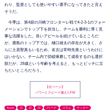
わり、監督としても使いやすい選手になってきたと言え
そうだ。
今季は、第4節の川崎フロンターレ戦で4-2-3-1のフォー
メーションでトップ下を担当し、チームを勝利に導く見
事な活躍をした。良いアピールを続けているところだ
が、鹿島のトップ下では、樋口雄太の存在が大きく、さ
らに土居聖真もいるため、名古は常時先発というわけに
はいかない。チーム内で切磋琢磨して成長するのも選択
肢だが、28歳という年齢を考えると、もっとピッチに立
ちたいところだろう。
【次ページ】
パワーとスピード備えたFW
focus
J1
J2
J3
Jリーグ
コラム
サッカー