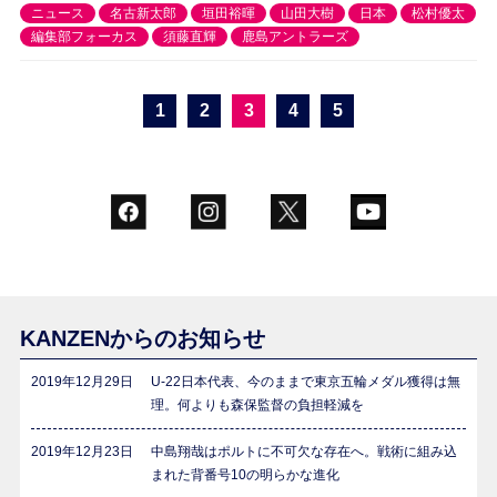
ニュース
名古新太郎
垣田裕暉
山田大樹
日本
松村優太
編集部フォーカス
須藤直輝
鹿島アントラーズ
1
2
3
4
5
KANZENからのお知らせ
2019年12月29日
U-22日本代表、今のままで東京五輪メダル獲得は無
理。何よりも森保監督の負担軽減を
2019年12月23日
中島翔哉はポルトに不可欠な存在へ。戦術に組み込
まれた背番号10の明らかな進化