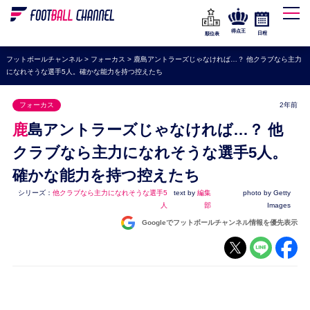
WEリーグ
なでしこジャパン
得点王
日程
順位表
海外サッカー
フットボールチャンネル
>
フォーカス
>
鹿島アントラーズじゃなければ…？ 他クラブなら主力
になれそうな選手5人。確かな能力を持つ控えたち
プレミアリーグ
ラ・リーガ
フォーカス
2年前
セリエA
鹿島アントラーズじゃなければ…？ 他
ブンデスリーガ
クラブなら主力になれそうな選手5人。
確かな能力を持つ控えたち
UEFA
シリーズ：
他クラブなら主力になれそうな選手5
text by
編集
photo by Getty
ナショナルチーム
人
部
Images
高校サッカー
Googleでフットボールチャンネル情報を優先表示
動画