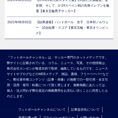
2021年08月03日
【U-24日本代表スタメン案】2列目に久保建英、堂
安律、そして…U-24スペイン戦の先発イレブンを厳
選【東京五輪男子サッカー】
2021年08月02日
【結果速報】ハンドボール 女子 日本対ノルウェ
ー 試合結果・スコア【東京五輪・東京オリンピッ
ク】
『フットボールチャンネル』は、サッカー専門のネットメディアです。
弊サイトに記載されている、コラム、ニュース、写真、その他情報は、
株式会社カンゼンが報道目的で取材、編集しているものです。ニュース
サイトやブログなどのWEBメディア、雑誌、書籍、フリーペーパーなど
へ、弊社著作権コンテンツ（記事・画像）の無断での一部引用・全文引
用・流用・複写・転載について固く禁じます。無断掲載にあたっては、
個人・法人問わず弊社規定の掲載費用をお支払い頂くことに同意したも
のとします。
フットボールチャンネルについて
記事提供先について
新着記事一覧
プライバシーポリシー
お問い合わせ