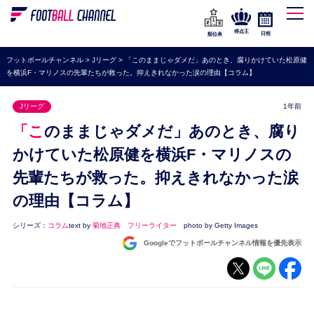
WEリーグ
なでしこジャパン
得点王
日程
順位表
海外サッカー
フットボールチャンネル
>
Jリーグ
>
「このままじゃダメだ」あのとき、腐りかけていた松原健
を横浜F・マリノスの先輩たちが救った。抑えきれなかった涙の理由【コラム】
プレミアリーグ
ラ・リーガ
Jリーグ
1年前
セリエA
「このままじゃダメだ」あのとき、腐り
ブンデスリーガ
かけていた松原健を横浜F・マリノスの
先輩たちが救った。抑えきれなかった涙
UEFA
の理由【コラム】
ナショナルチーム
高校サッカー
シリーズ：
コラム
text by
菊地正典 フリーライター
photo by Getty Images
Googleでフットボールチャンネル情報を優先表示
動画