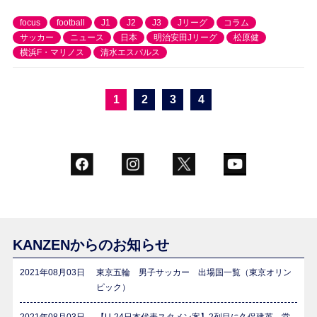
focus
football
J1
J2
J3
Jリーグ
コラム
サッカー
ニュース
日本
明治安田Jリーグ
松原健
横浜F・マリノス
清水エスパルス
1
2
3
4
KANZENからのお知らせ
2021年08月03日
東京五輪 男子サッカー 出場国一覧（東京オリン
ピック）