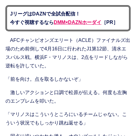
JリーグはDAZNで全試合配信！
今すぐ視聴するなら
DMM×DAZNホーダイ
［PR］
AFCチャンピオンズエリート（ACLE）ファイナルズ出
場のため前倒しで4月16日に行われたJ1第12節、清水エ
スパルス戦。横浜F・マリノスは、2点をリードしながら
逆転を許していた。
「前を向け。点を取るしかないぞ」
激しいアクションと口調で松原が伝える。何度も左胸
のエンブレムを叩いた。
「マリノスはこういうところにいるチームじゃない。こ
ういう状況でもしっかり跳ね返せる」