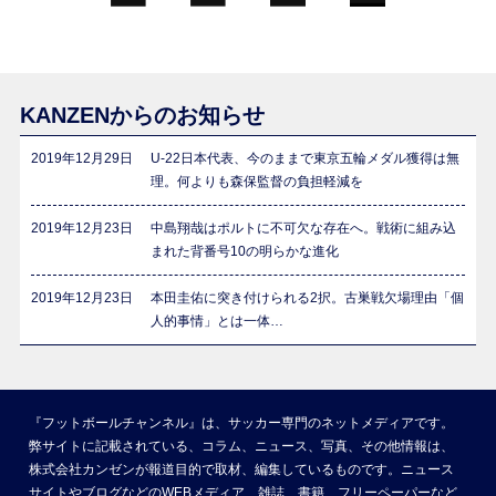
KANZENからのお知らせ
2019年12月29日
U-22日本代表、今のままで東京五輪メダル獲得は無
理。何よりも森保監督の負担軽減を
2019年12月23日
中島翔哉はポルトに不可欠な存在へ。戦術に組み込
まれた背番号10の明らかな進化
2019年12月23日
本田圭佑に突き付けられる2択。古巣戦欠場理由「個
人的事情」とは一体…
『フットボールチャンネル』は、サッカー専門のネットメディアです。
弊サイトに記載されている、コラム、ニュース、写真、その他情報は、
株式会社カンゼンが報道目的で取材、編集しているものです。ニュース
サイトやブログなどのWEBメディア、雑誌、書籍、フリーペーパーなど