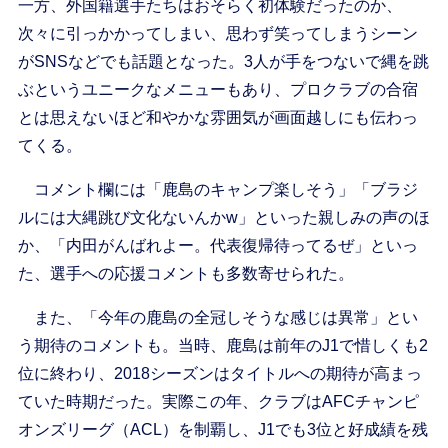
一方、外国籍選手たちはおそらく初体験だったのか、
次々に引っかかってしまい、思わず笑ってしまうシーン
がSNSなどでも話題となった。3人が手をつないで縄を跳
ぶというユニークなメニューもあり、プロクラブの合宿
とは思えないほど和やかな雰囲気が画面越しにも伝わっ
てくる。
コメント欄には「鹿島のキャンプ楽しそう」「ブラジ
ルには大縄跳び文化ないんかw」といった親しみの声のほ
か、「内田がんばれよー。代表復帰待ってるぜ」といっ
た、選手への応援コメントも多数寄せられた。
また、「今年の鹿島の全冠しそうな感じは異常」とい
う期待のコメントも。当時、鹿島は前年のJ1で惜しくも2
位に終わり、2018シーズンはタイトルへの期待が高まっ
ていた時期だった。実際この年、クラブはAFCチャンピ
オンズリーグ（ACL）を制覇し、J1でも3位と好成績を残