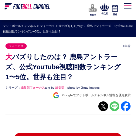
WEリーグ
なでしこジャパン
得点王
日程
順位表
海外サッカー
フットボールチャンネル
>
フォーカス
>
大バズりしたのは？ 鹿島アントラーズ、公式YouTube
視聴回数ランキング1〜5位。世界も注目？
プレミアリーグ
ラ・リーガ
フォーカス
1年前
セリエA
大バズりしたのは？ 鹿島アントラー
ブンデスリーガ
ズ、公式YouTube視聴回数ランキング
1〜5位。世界も注目？
UEFA
ナショナルチーム
シリーズ：
編集部フォーカス
text by
編集部
photo by Getty Images
Googleでフットボールチャンネル情報を優先表示
高校サッカー
動画