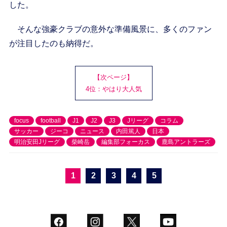
した。
そんな強豪クラブの意外な準備風景に、多くのファン
が注目したのも納得だ。
【次ページ】
4位：やはり大人気
focus
football
J1
J2
J3
Jリーグ
コラム
サッカー
ジーコ
ニュース
内田篤人
日本
明治安田Jリーグ
柴崎岳
編集部フォーカス
鹿島アントラーズ
1
2
3
4
5