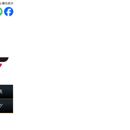
報を優先表示
表
グ