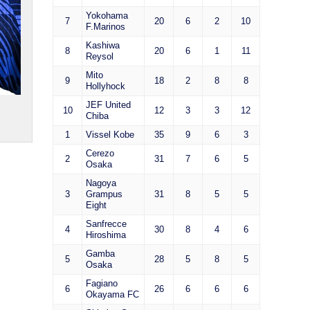
Yokohama
7
20
6
2
10
F.Marinos
Kashiwa
8
20
6
1
11
Reysol
Mito
9
18
2
8
8
Hollyhock
JEF United
10
12
3
3
12
Chiba
1
Vissel Kobe
35
9
6
3
Cerezo
2
31
7
6
5
Osaka
Nagoya
3
Grampus
31
8
5
5
Eight
Sanfrecce
4
30
8
4
6
Hiroshima
Gamba
5
28
5
8
5
Osaka
Fagiano
6
26
6
6
6
Okayama FC