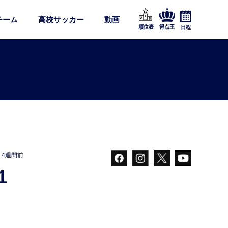
チーム
高校サッカー
動画
順位表
得点王
日程
4週間前