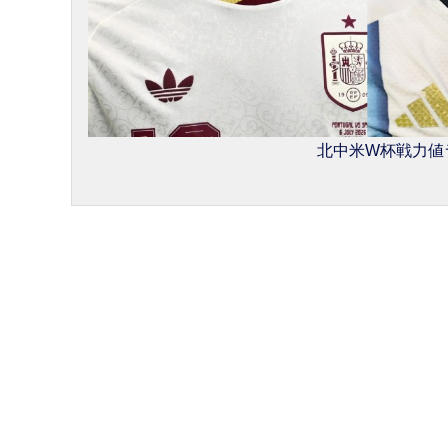
北中米W杯戦力値ラン