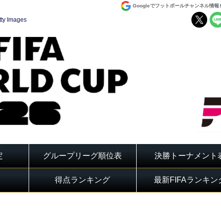
Googleでフットボールチャンネル情
tty Images
定
グループリーグ順位表
決勝トーナメント
得点ランキング
最新FIFAランキン