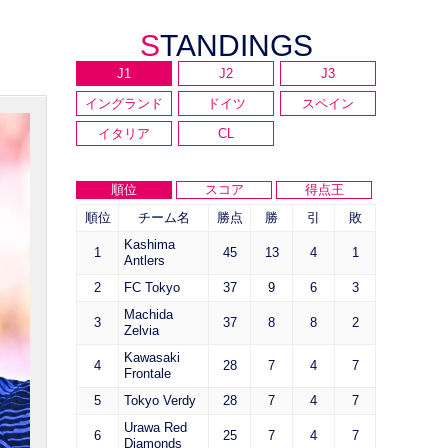
STANDINGS
J1
J2
J3
イングランド
ドイツ
スペイン
イタリア
CL
順位
スコア
得点王
順位
チーム名
勝点
勝
引
敗
Kashima
1
45
13
4
1
Antlers
2
FC Tokyo
37
9
6
3
Machida
3
37
8
8
2
Zelvia
Kawasaki
4
28
7
4
7
Frontale
5
Tokyo Verdy
28
7
4
7
Urawa Red
6
25
7
4
7
Diamonds