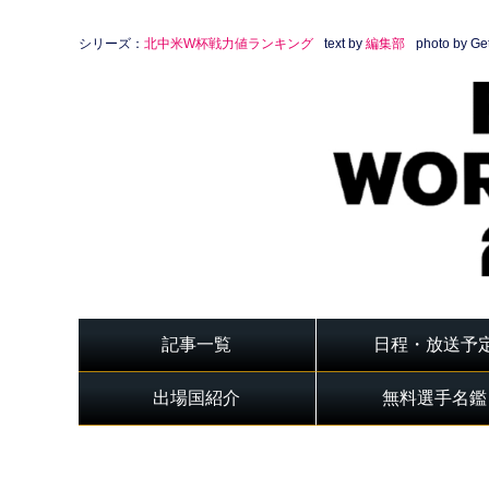
シリーズ：
北中米W杯戦力値ランキング
text by
編集部
photo by Ge
記事一覧
日程・放送予
出場国紹介
無料選手名鑑