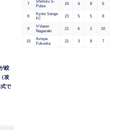
Shimizu S-
7
24
4
8
6
Pulse
Kyoto Sanga
8
23
5
5
8
FC
V-Varen
9
21
6
2
10
Nagasaki
Avispa
10
21
3
8
7
Fukuoka
が絞
（攻
形式で