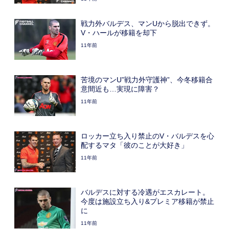
戦力外バルデス、マンUから脱出できず。
V・ハールが移籍を却下
11年前
苦境のマンU”戦力外守護神”、今冬移籍合
意間近も…実現に障害？
11年前
ロッカー立ち入り禁止のV・バルデスを心
配するマタ「彼のことが大好き」
11年前
バルデスに対する冷遇がエスカレート。
今度は施設立ち入り&プレミア移籍が禁止
に
11年前