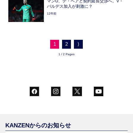
マンU、デ・ヘアと契約延長交渉へ。V・
バルデス加入が刺激に？
12年前
1
2
⟩
1 / 2 Pages
KANZENからのお知らせ