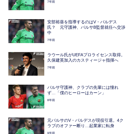
7年前
安部裕葵を指導するのはV・バルデス
氏？ 元守護神、バルサB監督就任へ交渉
中
7年前
ラウール氏がUEFAプロライセンス取得。
久保建英加入のカスティージャ指揮へ
7年前
バルサ守護神、クラブの先輩には憧れ
ず…「僕のヒーローはカーン」
8年前
元バルサのV・バルデスが現役引退。4ク
ラブのオファー断り…起業家に転身
9年前