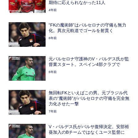
期待に応えられなかった11人
4年前
“FKの魔術師”はバルセロナの守備も無力
化。異次元軌道でゴールを射貫く
6年前
元バルセロナ守護神のV・バルデス氏が監
督業スタート。スペイン4部クラブで
6年前
無回転FKといえばこの男。元ブラジル代
表の“魔術師”がバルセロナの守備を完全無
力化させた一撃
7年前
V・バルデス氏がバルサ復帰決定。安部裕
葵加入のBチームではなくユース監督に