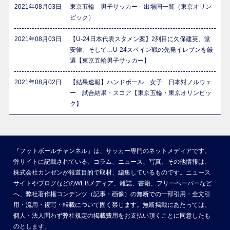
2021年08月03日
東京五輪 男子サッカー 出場国一覧（東京オリン
ピック）
2021年08月03日
【U-24日本代表スタメン案】2列目に久保建英、堂
安律、そして…U-24スペイン戦の先発イレブンを厳
選【東京五輪男子サッカー】
2021年08月02日
【結果速報】ハンドボール 女子 日本対ノルウェ
ー 試合結果・スコア【東京五輪・東京オリンピッ
ク】
『フットボールチャンネル』は、サッカー専門のネットメディアです。
弊サイトに記載されている、コラム、ニュース、写真、その他情報は、
株式会社カンゼンが報道目的で取材、編集しているものです。ニュース
サイトやブログなどのWEBメディア、雑誌、書籍、フリーペーパーなど
へ、弊社著作権コンテンツ（記事・画像）の無断での一部引用・全文引
用・流用・複写・転載について固く禁じます。無断掲載にあたっては、
個人・法人問わず弊社規定の掲載費用をお支払い頂くことに同意したも
のとします。