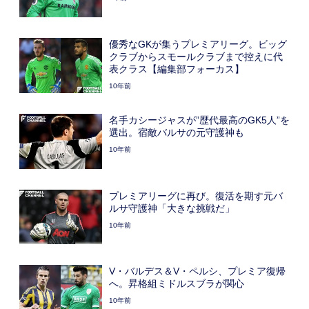
優秀なGKが集うプレミアリーグ。ビッグ
クラブからスモールクラブまで控えに代
表クラス【編集部フォーカス】
10年前
名手カシージャスが”歴代最高のGK5人”を
選出。宿敵バルサの元守護神も
10年前
プレミアリーグに再び。復活を期す元バ
ルサ守護神「大きな挑戦だ」
10年前
V・バルデス＆V・ペルシ、プレミア復帰
へ。昇格組ミドルスブラが関心
10年前