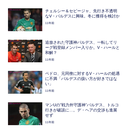
チェルシー＆セビージャ、先行き不透明
なV・バルデスに興味。冬に獲得を検討か
11年前
追放された守護神バルデス、一転してリ
ーグ戦登録メンバー入りか。V・ハールと
和解？
11年前
ペドロ、元同僚に対するV・ハールの処遇
に不満「バルデスの扱い方が好きではな
い」
11年前
マンUの”戦力外守護神”バルデス、トルコ
行きが破談に…。デ・ヘアの交渉も進展
せず
11年前