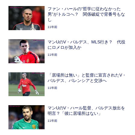
ファン・ハールの“哲学に従わなかった
男”がトルコへ？ 関係破綻で背番号もな
し
11年前
マンUのV・バルデス、MLS行き？ 代役
にロメロが加入か
11年前
「居場所は無い」と監督に宣言されたV・
バルデス、バレンシアと交渉へ
11年前
マンUのV・ハール監督、バルデス放出を
明言？「彼に居場所はない」
11年前