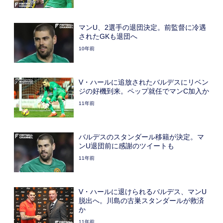
マンU、2選手の退団決定。前監督に冷遇
されたGKも退団へ
10年前
V・ハールに追放されたバルデスにリベン
ジの好機到来。ペップ就任でマンC加入か
11年前
バルデスのスタンダール移籍が決定。マ
ンU退団前に感謝のツイートも
11年前
V・ハールに退けられるバルデス、マンU
脱出へ。川島の古巣スタンダールが救済
か
11年前