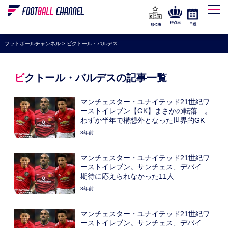
WEリーグ
なでしこジャパン
得点王
日程
順位表
海外サッカー
フットボールチャンネル
>
ビクトール・バルデス
プレミアリーグ
ラ・リーガ
ビクトール・バルデスの記事一覧
セリエA
マンチェスター・ユナイテッド21世紀ワ
ブンデスリーガ
ーストイレブン【GK】まさかの転落…。
わずか半年で構想外となった世界的GK
UEFA
3年前
ナショナルチーム
マンチェスター・ユナイテッド21世紀ワ
高校サッカー
ーストイレブン。サンチェス、デパイ…
期待に応えられなかった11人
動画
3年前
マンチェスター・ユナイテッド21世紀ワ
ーストイレブン。サンチェス、デパイ…