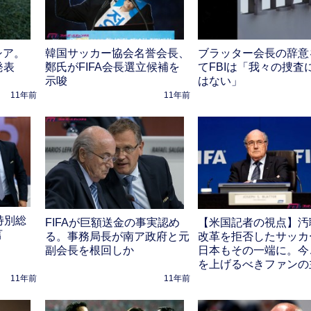
シア。
韓国サッカー協会名誉会長、
ブラッター会長の辞意
発表
鄭氏がFIFA会長選立候補を
てFBIは「我々の捜査
示唆
はない」
11年前
11年前
特別総
FIFAが巨額送金の事実認め
【米国記者の視点】汚
言
る。事務局長が南ア政府と元
改革を拒否したサッカ
副会長を根回しか
日本もその一端に。今
を上げるべきファンの
11年前
11年前