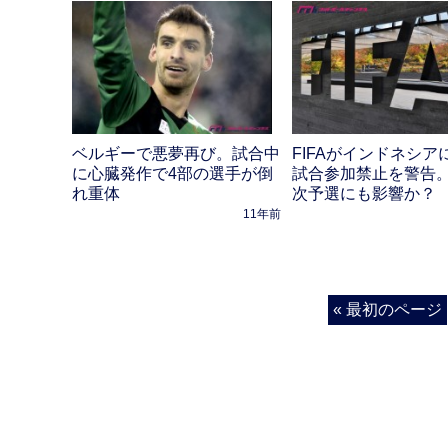
ベルギーで悪夢再び。試合中
FIFAがインドネシア
に心臓発作で4部の選手が倒
試合参加禁止を警告。
れ重体
次予選にも影響か？
11年前
« 最初のページ