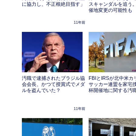
に協力し、不正根絶目指す」
スキャンダルを追う
催地変更の可能性も
11年前
汚職で逮捕されたブラジル協
FBIとIRSが北中米
会会長、かつて授賞式でメダ
サッカー連盟を家宅
ルを盗んでいた？
杯開催地に関する汚
11年前