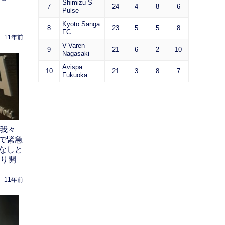
Shimizu S-
7
24
4
8
6
Pulse
Kyoto Sanga
8
23
5
5
8
FC
11年前
V-Varen
9
21
6
2
10
Nagasaki
Avispa
10
21
3
8
7
Fukuoka
「我々
で緊急
なしと
通り開
11年前