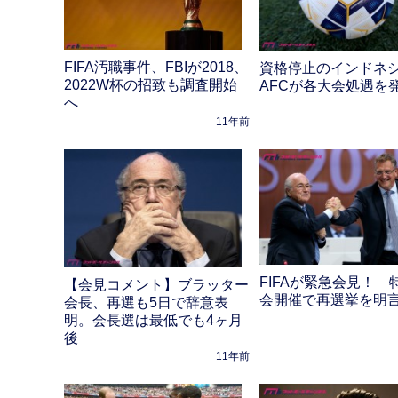
FIFA汚職事件、FBIが2018、
資格停止のインドネ
2022W杯の招致も調査開始
AFCが各大会処遇を
へ
11年前
FIFAが緊急会見！ 
【会見コメント】ブラッター
会開催で再選挙を明
会長、再選も5日で辞意表
明。会長選は最低でも4ヶ月
後
11年前