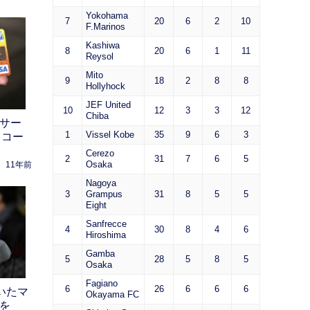
Yokohama
7
20
6
2
10
F.Marinos
Kashiwa
8
20
6
1
11
Reysol
Mito
9
18
2
8
8
Hollyhock
JEF United
10
12
3
3
12
Chiba
ンサー
1
Vissel Kobe
35
9
6
3
・コー
Cerezo
2
31
7
6
5
Osaka
11年前
Nagoya
3
Grampus
31
8
5
5
Eight
Sanfrecce
4
30
8
4
6
Hiroshima
Gamba
5
28
5
8
5
Osaka
Fagiano
6
26
6
6
6
ていたマ
Okayama FC
長を