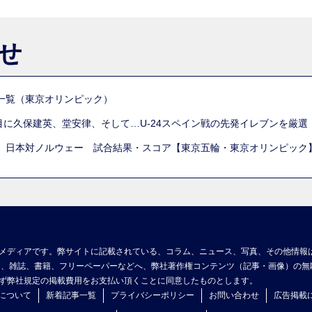
らせ
一覧（東京オリンピック）
列目に久保建英、堂安律、そして…U-24スペイン戦の先発イレブンを厳
 日本対ノルウェー 試合結果・スコア【東京五輪・東京オリンピック
メディアです。弊サイトに記載されている、コラム、ニュース、写真、その他情報
ア、雑誌、書籍、フリーペーパーなどへ、弊社著作権コンテンツ（記事・画像）の無
ず弊社規定の掲載費用をお支払い頂くことに同意したものとします。
について
新着記事一覧
プライバシーポリシー
お問い合わせ
広告掲載