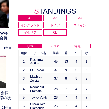
STANDINGS
J1
J2
J3
イングランド
ドイツ
スペイン
イタリア
CL
年W杯
A会長
順位
スコア
得点王
11年前
順位
チーム名
勝点
勝
引
敗
Kashima
1
45
13
4
1
Antlers
2
FC Tokyo
37
9
6
3
Machida
3
37
8
8
2
Zelvia
Kawasaki
4
28
7
4
7
Frontale
A会長
織の状
5
Tokyo Verdy
28
7
4
7
Urawa Red
6
25
7
4
7
11年前
Diamonds