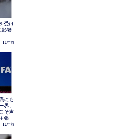
を受け
に影響
11年前
職にも
ー界、
こそ声
主張
11年前