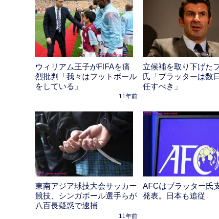
ウィリアム王子がFIFAを痛
立候補を取り下げた
烈批判「我々はフットボール
氏「ブラッターは数
をしている」
任すべき」
11年前
東南アジア球技大会サッカー
AFCはブラッター氏
競技、シンガポール選手らが
発表。日本も追従
八百長疑惑で逮捕
11年前