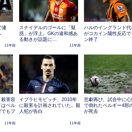
で逮
スナイデルのゴールに「疑
ハルのイングランド代
へ
惑」が浮上。GKの違和感あ
がコカイン陽性反応で
る動きが話題に…
ン終了
11年前
11年前
、殺害容
イブラヒモビッチ、2010年
悲劇再び。試合中に心
てはペル
に殺害を計画されていた。殺
で倒れたベルギー4部
ゼでもプ
人犯が告白
が死去
11年前
11年前