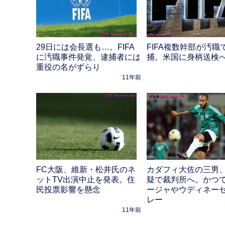
29日には会長選も…。FIFA
FIFA複数幹部が汚職
に汚職事件発覚、逮捕者には
捕。米国に身柄送検
重役の名がずらり
11年前
FC大阪、維新・松井氏のネ
カダフィ大佐の三男
ットTV出演中止を発表。住
疑で裁判所へ。かつ
民投票影響を懸念
ージャやウディネー
レー
11年前