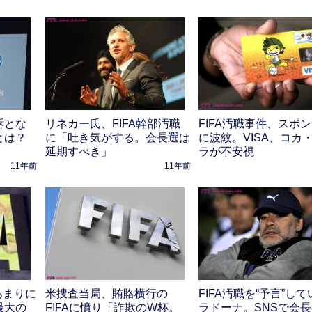
訴とな
リネカー氏、FIFA幹部汚職
FIFA汚職事件、スポ
とは？
に「吐き気がする。会長選は
に波紋。VISA、コカ
延期すべき」
ラが不安視
11年前
11年前
あまりに
米捜査当局、賄賂横行の
FIFA汚職を“予言”し
最大の
FIFAに憤り「詐欺のW杯。
ラドーナ。SNSで会