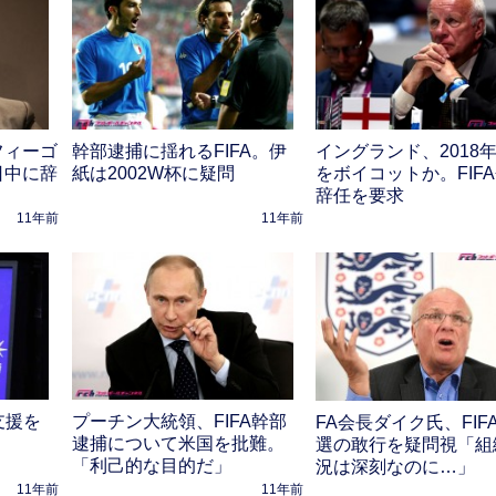
フィーゴ
幹部逮捕に揺れるFIFA。伊
イングランド、2018
日中に辞
紙は2002W杯に疑問
をボイコットか。FIF
辞任を要求
11年前
11年前
支援を
プーチン大統領、FIFA幹部
FA会長ダイク氏、FIF
逮捕について米国を批難。
選の敢行を疑問視「組
「利己的な目的だ」
況は深刻なのに…」
11年前
11年前