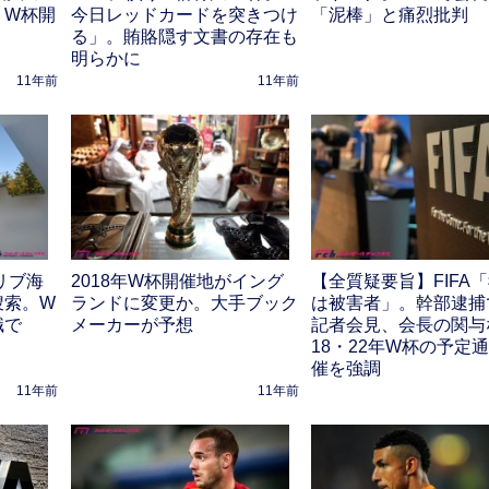
。W杯開
今日レッドカードを突きつけ
「泥棒」と痛烈批判
る」。賄賂隠す文書の存在も
明らかに
11年前
11年前
カリブ海
2018年W杯開催地がイング
【全質疑要旨】FIFA
捜索。W
ランドに変更か。大手ブック
は被害者」。幹部逮捕
職で
メーカーが予想
記者会見、会長の関与
18・22年W杯の予定
催を強調
11年前
11年前