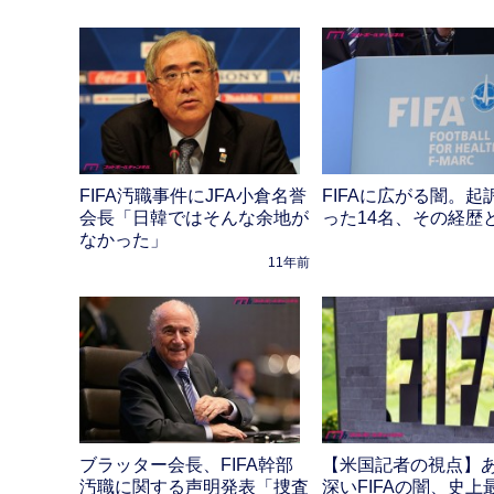
FIFA汚職事件にJFA小倉名誉
FIFAに広がる闇。起
会長「日韓ではそんな余地が
った14名、その経歴
なかった」
11年前
ブラッター会長、FIFA幹部
【米国記者の視点】
汚職に関する声明発表「捜査
深いFIFAの闇、史上