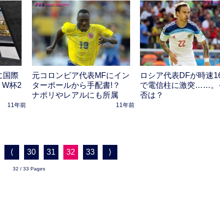
に国際
元コロンビア代表MFにイン
ロシア代表DFが時速16
W杯2
ターポールから手配書!？
で電信柱に激突……。
ナポリやレアルにも所属
否は？
11年前
11年前
⟨
30
31
32
33
⟩
32 / 33 Pages