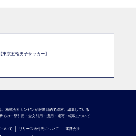
選【東京五輪男子サッカー】
】
は、株式会社カンゼンが報道目的で取材、編集している
断での一部引用・全文引用・流用・複写・転載について
について
リリース送付先について
運営会社