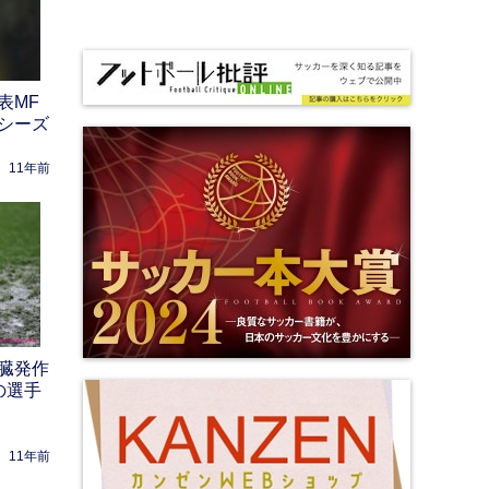
表MF
シーズ
11年前
臓発作
の選手
11年前