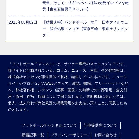
安律、そして…U-24スペイン戦の先発イレブンを厳
選【東京五輪男子サッカー】
2021年08月02日
【結果速報】ハンドボール 女子 日本対ノルウェ
ー 試合結果・スコア【東京五輪・東京オリンピッ
ク】
『フットボールチャンネル』は、サッカー専門のネットメディアです。
弊サイトに記載されている、コラム、ニュース、写真、その他情報は、
株式会社カンゼンが報道目的で取材、編集しているものです。ニュース
サイトやブログなどのWEBメディア、雑誌、書籍、フリーペーパーなど
へ、弊社著作権コンテンツ（記事・画像）の無断での一部引用・全文引
用・流用・複写・転載について固く禁じます。無断掲載にあたっては、
個人・法人問わず弊社規定の掲載費用をお支払い頂くことに同意したも
のとします。
フットボールチャンネルについて
記事提供先について
新着記事一覧
プライバシーポリシー
お問い合わせ