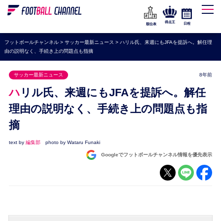
WEリーグ
なでしこジャパン
得点王
日程
順位表
海外サッカー
フットボールチャンネル
>
サッカー最新ニュース
>
ハリル氏、来週にもJFAを提訴へ。解任理
由の説明なく、手続き上の問題点も指摘
プレミアリーグ
ラ・リーガ
サッカー最新ニュース
8年前
セリエA
ハリル氏、来週にもJFAを提訴へ。解任
ブンデスリーガ
理由の説明なく、手続き上の問題点も指
摘
UEFA
ナショナルチーム
text by
編集部
photo by Wataru Funaki
Googleでフットボールチャンネル情報を優先表示
高校サッカー
動画