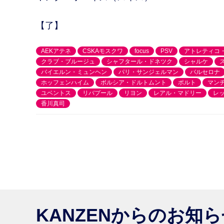
【了】
AEKアテネ
CSKAモスクワ
focus
PSV
アトレティコ
クラブ・ブルージュ
シャフタール・ドネツク
シャルケ
バイエルン・ミュンヘン
パリ・サンジェルマン
バルセロナ
ホッフェンハイム
ボルシア・ドルトムント
ポルト
マン
ユベントス
リバプール
リヨン
レアル・マドリー
レ
香川真司
KANZENからのお知