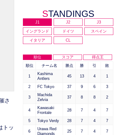
STANDINGS
J1
J2
J3
イングランド
ドイツ
スペイン
イタリア
CL
順位
スコア
得点王
順位
チーム名
勝点
勝
引
敗
Kashima
1
45
13
4
1
Antlers
2
FC Tokyo
37
9
6
3
Machida
3
37
8
8
2
Zelvia
開催さ
Kawasaki
4
28
7
4
7
Frontale
5
Tokyo Verdy
28
7
4
7
はトッ
Urawa Red
6
25
7
4
7
Diamonds