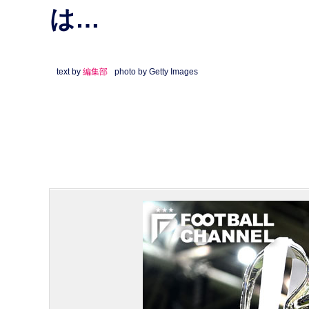
は…
text by
編集部
photo by Getty Images