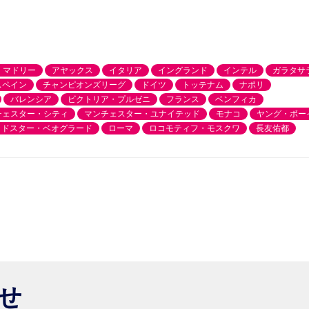
・マドリー
アヤックス
イタリア
イングランド
インテル
ガラタサ
スペイン
チャンピオンズリーグ
ドイツ
トッテナム
ナポリ
バレンシア
ビクトリア・プルゼニ
フランス
ベンフィカ
チェスター・シティ
マンチェスター・ユナイテッド
モナコ
ヤング・ボー
ッドスター・ベオグラード
ローマ
ロコモティフ・モスクワ
長友佑都
らせ