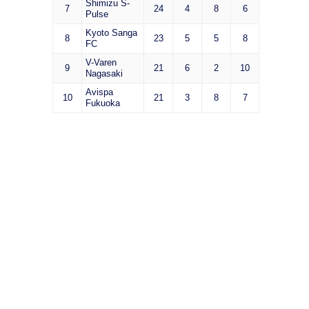
Shimizu S-
7
24
4
8
6
Pulse
Kyoto Sanga
8
23
5
5
8
FC
V-Varen
9
21
6
2
10
Nagasaki
Avispa
10
21
3
8
7
Fukuoka