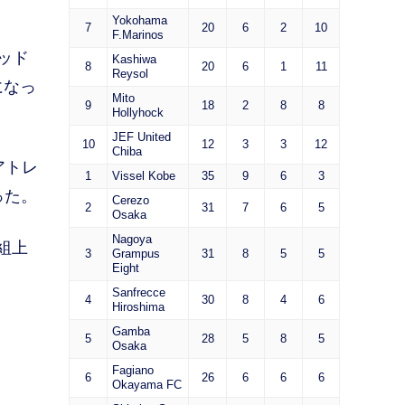
Yokohama
7
20
6
2
10
F.Marinos
ッド
Kashiwa
8
20
6
1
11
Reysol
になっ
Mito
9
18
2
8
8
Hollyhock
JEF United
10
12
3
3
12
Chiba
アトレ
1
Vissel Kobe
35
9
6
3
った。
Cerezo
2
31
7
6
5
Osaka
Nagoya
組上
3
Grampus
31
8
5
5
Eight
Sanfrecce
4
30
8
4
6
Hiroshima
Gamba
5
28
5
8
5
Osaka
Fagiano
6
26
6
6
6
Okayama FC