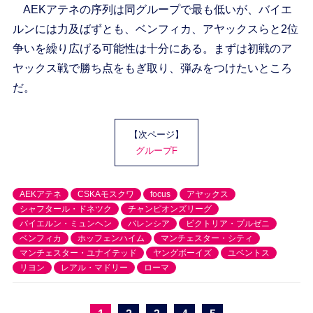
AEKアテネの序列は同グループで最も低いが、バイエ
ルンには力及ばずとも、ベンフィカ、アヤックスらと2位
争いを繰り広げる可能性は十分にある。まずは初戦のア
ヤックス戦で勝ち点をもぎ取り、弾みをつけたいところ
だ。
【次ページ】
グループF
AEKアテネ
CSKAモスクワ
focus
アヤックス
シャフタール・ドネツク
チャンピオンズリーグ
バイエルン・ミュンヘン
バレンシア
ビクトリア・プルゼニ
ベンフィカ
ホッフェンハイム
マンチェスター・シティ
マンチェスター・ユナイテッド
ヤングボーイズ
ユベントス
リヨン
レアル・マドリー
ローマ