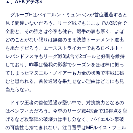
▲、AEKアテネ×
グループEはバイエルン・ミュンヘンが首位通過すると
見て間違いないだろう。リーグ戦でもここまでの3試合で
全勝と、その強さは今季も健在。選手の層も厚く、よほ
どのことがない限りは無傷のまま決勝トーナメント進出
を果たすだろう。エースストライカーであるロベルト・
レバンドフスキもリーグ戦3試合で2ゴールと好調を維持
しており、昨季は怪我の影響でシーズンをほぼ棒に振っ
てしまったマヌエル・ノイアーも万全の状態で本戦に挑
むと思われる。首位通過を果たせない理由はどこにも見
当たらない。
ドイツ王者の首位通過が堅い中で、対抗勢力となるの
はベンフィカだろう。今季のリーグ戦4試合で10得点を挙
げるなど攻撃陣の破壊力は申し分なく、バイエルン撃破
の可能性も捨てきれない。注目選手はMFルイス・フェル