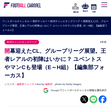
WEリーグ
なでしこジャパン
得点王
日程
順位表
海外サッカー
フットボールチャンネル
>
海外サッカー
>
欧州チャンピオンズリーグ
>
開幕迎えたCL、グルー
プリーグ展望。王者レアルの初陣はいかに？ ユベントスやマンCも登場（E～H組）【編集部フ
プレミアリーグ
ォーカス】
ラ・リーガ
欧州チャンピオンズリーグ
8年前
セリエA
開幕迎えたCL、グループリーグ展望。王
ブンデスリーガ
者レアルの初陣はいかに？ ユベントス
UEFA
やマンCも登場（E～H組）【編集部フォ
ナショナルチーム
ーカス】
高校サッカー
シリーズ：
編集部フォーカス
text by
編集部
photo by Getty Images
動画
Googleでフットボールチャンネル情報を優先表示