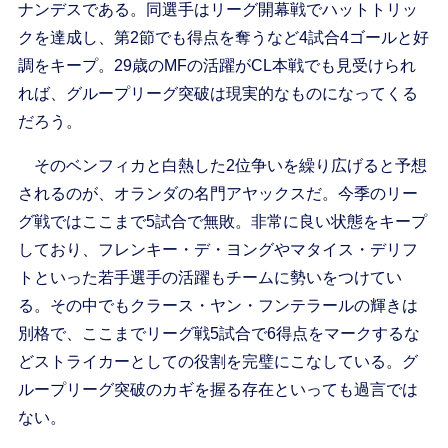
ナンデスである。同選手はリーグ開幕戦でハットトリッ
クを達成し、第2節でも得点を奪うなど4試合4ゴールと好
調をキープ。29歳のMFの活躍がCL本戦でも見受けられ
れば、グループリーグ突破は現実的なものになってくる
だろう。
そのベンフィカと白熱した2位争いを繰り広げると予想
されるのが、オランダの名門アヤックスだ。今季のリー
グ戦ではここまで5試合で無敗。非常に良い状態をキープ
しており、フレンキー・デ・ヨングやマタイス・デリフ
トといった若手選手の活躍もチームに勢いをつけてい
る。その中でもクラース・ヤン・フンテラールの輝きは
別格で、ここまでリーグ戦5試合で6得点をマークするな
どストライカーとしての役割を完璧にこなしている。グ
ループリーグ突破のカギを握る存在といっても過言では
ない。