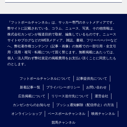
『フットボールチャンネル』は、サッカー専門のネットメディアです。
弊サイトに記載されている、コラム、ニュース、写真、その他情報は、
株式会社カンゼンが報道目的で取材、編集しているものです。ニュース
サイトやブログなどのWEBメディア、雑誌、書籍、フリーペーパーなど
へ、弊社著作権コンテンツ（記事・画像）の無断での一部引用・全文引
用・流用・複写・転載について固く禁じます。無断掲載にあたっては、
個人・法人問わず弊社規定の掲載費用をお支払い頂くことに同意したも
のとします。
フットボールチャンネルについて
記事提供先について
新着記事一覧
プライバシーポリシー
お問い合わせ
広告掲載について
リリース送付先について
運営会社
カンゼンからのお知らせ
プッシュ通知解除（配信停止）の方法
オンラインショップ
ベースボールチャンネル
映画チャンネル
競馬チャンネル