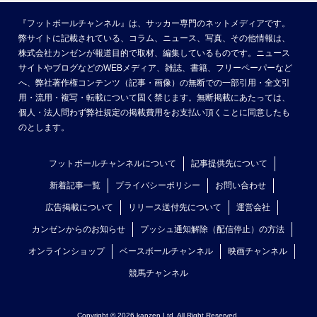
『フットボールチャンネル』は、サッカー専門のネットメディアです。
弊サイトに記載されている、コラム、ニュース、写真、その他情報は、
株式会社カンゼンが報道目的で取材、編集しているものです。ニュース
サイトやブログなどのWEBメディア、雑誌、書籍、フリーペーパーなど
へ、弊社著作権コンテンツ（記事・画像）の無断での一部引用・全文引
用・流用・複写・転載について固く禁じます。無断掲載にあたっては、
個人・法人問わず弊社規定の掲載費用をお支払い頂くことに同意したも
のとします。
フットボールチャンネルについて
記事提供先について
新着記事一覧
プライバシーポリシー
お問い合わせ
広告掲載について
リリース送付先について
運営会社
カンゼンからのお知らせ
プッシュ通知解除（配信停止）の方法
オンラインショップ
ベースボールチャンネル
映画チャンネル
競馬チャンネル
Copyright © 2026 kanzen Ltd. All Right Reserved.