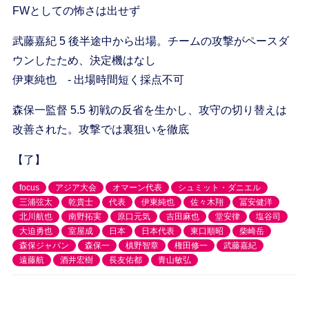
FWとしての怖さは出せず
武藤嘉紀 5 後半途中から出場。チームの攻撃がペースダ
ウンしたため、決定機はなし
伊東純也 - 出場時間短く採点不可
森保一監督 5.5 初戦の反省を生かし、攻守の切り替えは
改善された。攻撃では裏狙いを徹底
【了】
focus
アジア大会
オマーン代表
シュミット・ダニエル
三浦弦太
乾貴士
代表
伊東純也
佐々木翔
冨安健洋
北川航也
南野拓実
原口元気
吉田麻也
堂安律
塩谷司
大迫勇也
室屋成
日本
日本代表
東口順昭
柴崎岳
森保ジャパン
森保一
槙野智章
権田修一
武藤嘉紀
遠藤航
酒井宏樹
長友佑都
青山敏弘