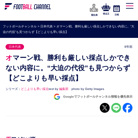
WEリーグ
なでしこジャパン
得点王
日程
順位表
海外サッカー
フットボールチャンネル
>
日本代表
>
オマーン戦、勝利も厳しい採点しかできない内容に。“大
迫の代役”も見つからず【どこよりも早い採点】
プレミアリーグ
ラ・リーガ
日本代表
8年前
セリエA
オマーン戦、勝利も厳しい採点しかでき
ブンデスリーガ
ない内容に。“大迫の代役”も見つからず
【どこよりも早い採点】
UEFA
ナショナルチーム
シリーズ：
どこよりも早い採点
text by
編集部
photo by Getty Images
Googleでフットボールチャンネル情報を優先表示
高校サッカー
動画