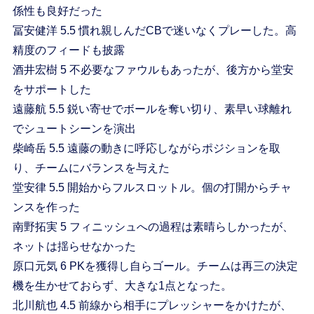
係性も良好だった
冨安健洋 5.5 慣れ親しんだCBで迷いなくプレーした。高
精度のフィードも披露
酒井宏樹 5 不必要なファウルもあったが、後方から堂安
をサポートした
遠藤航 5.5 鋭い寄せでボールを奪い切り、素早い球離れ
でシュートシーンを演出
柴崎岳 5.5 遠藤の動きに呼応しながらポジションを取
り、チームにバランスを与えた
堂安律 5.5 開始からフルスロットル。個の打開からチャ
ンスを作った
南野拓実 5 フィニッシュへの過程は素晴らしかったが、
ネットは揺らせなかった
原口元気 6 PKを獲得し自らゴール。チームは再三の決定
機を生かせておらず、大きな1点となった。
北川航也 4.5 前線から相手にプレッシャーをかけたが、