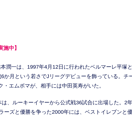
実施中】
潤一は、1997年4月12日に行われたベルマーレ平塚
歳6か月という若さでJリーグデビューを飾っている。チ
ク・エムボマが、相手には中田英寿がいた。
本は、ルーキーイヤーから公式戦36試合に出場した。2
ラーズと優勝を争った2000年には、ベストイレブンと