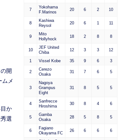
Yokohama
7
20
6
2
10
F.Marinos
Kashiwa
8
20
6
1
11
Reysol
Mito
9
18
2
8
8
Hollyhock
JEF United
10
12
3
3
12
Chiba
1
Vissel Kobe
35
9
6
3
Cerezo
との開
2
31
7
6
5
Osaka
ームメ
Nagoya
3
Grampus
31
8
5
5
Eight
Sanfrecce
4
30
8
4
6
Hiroshima
年目か
Gamba
5
28
5
8
5
優秀選
Osaka
Fagiano
6
26
6
6
6
Okayama FC