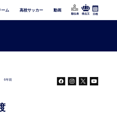
チーム
高校サッカー
動画
順位表
得点王
日程
6年前
渡