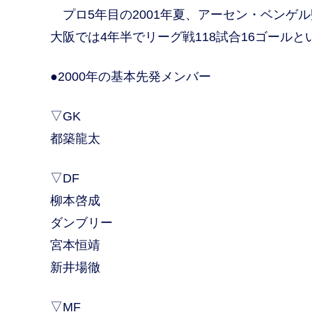
プロ5年目の2001年夏、アーセン・ベンゲ
大阪では4年半でリーグ戦118試合16ゴール
●2000年の基本先発メンバー
▽GK
都築龍太
▽DF
柳本啓成
ダンブリー
宮本恒靖
新井場徹
▽MF