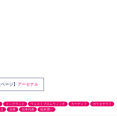
次ページ】
アーセナル
イングランド
ウェストブロムウィッチ
カーディフ
ガラタサライ
ンヌ
日本
日本代表
稲本潤一