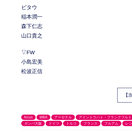
ビタウ
稲本潤一
森下仁志
山口貴之
▽FW
小島宏美
松波正信
【
focus
WBA
アーセナル
アイントラハト・フランクフルト
ガンバ大阪
ドイツ
トルコ
フランス
フルアム
レ