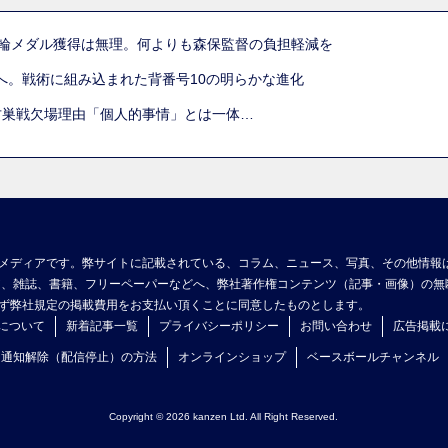
五輪メダル獲得は無理。何よりも森保監督の負担軽減を
へ。戦術に組み込まれた背番号10の明らかな進化
古巣戦欠場理由「個人的事情」とは一体…
メディアです。弊サイトに記載されている、コラム、ニュース、写真、その他情報
ア、雑誌、書籍、フリーペーパーなどへ、弊社著作権コンテンツ（記事・画像）の無
ず弊社規定の掲載費用をお支払い頂くことに同意したものとします。
について
新着記事一覧
プライバシーポリシー
お問い合わせ
広告掲載
ュ通知解除（配信停止）の方法
オンラインショップ
ベースボールチャンネル
Copyright © 2026 kanzen Ltd. All Right Reserved.