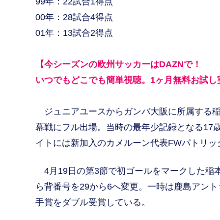
99年：22試合1得点
00年：28試合4得点
01年：13試合2得点
【今シーズンの欧州サッカーはDAZNで！
いつでもどこでも簡単視聴。1ヶ月無料お試し
ジュニアユースからガンバ大阪に所属する稲本
幕戦にフル出場。当時の最年少記録となる17
イトには新加入のカメルーン代表FWパトリッ
4月19日の第3節で初ゴールをマークした稲
ら背番号を29から6へ変更。一時は鹿島アント
手賞をダブル受賞している。