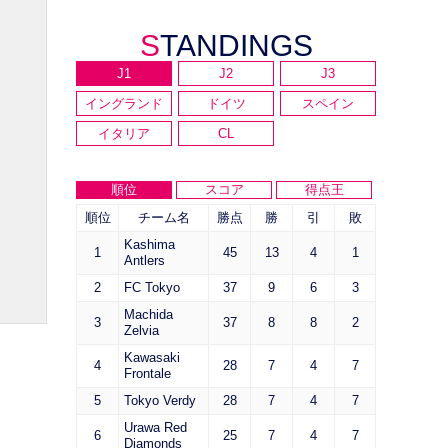
STANDINGS
J1
J2
J3
イングランド
ドイツ
スペイン
イタリア
CL
順位
スコア
得点王
順位
チーム名
勝点
勝
引
敗
Kashima
1
45
13
4
1
Antlers
2
FC Tokyo
37
9
6
3
Machida
3
37
8
8
2
Zelvia
Kawasaki
4
28
7
4
7
Frontale
5
Tokyo Verdy
28
7
4
7
Urawa Red
6
25
7
4
7
Diamonds