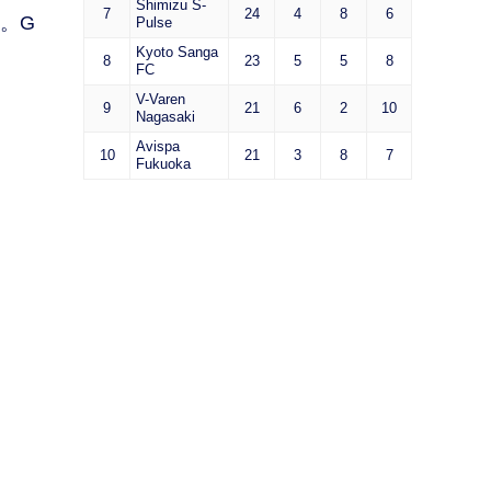
Shimizu S-
7
24
4
8
6
。G
Pulse
Kyoto Sanga
8
23
5
5
8
FC
V-Varen
9
21
6
2
10
Nagasaki
Avispa
10
21
3
8
7
Fukuoka