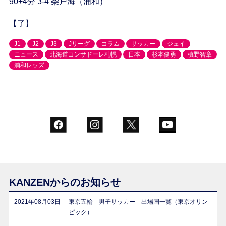
90+4分 3-4 柴戸海（浦和）
【了】
J1
J2
J3
Jリーグ
コラム
サッカー
ジェイ
ニュース
北海道コンサドーレ札幌
日本
杉本健勇
槙野智章
浦和レッズ
KANZENからのお知らせ
2021年08月03日
東京五輪 男子サッカー 出場国一覧（東京オリン
ピック）