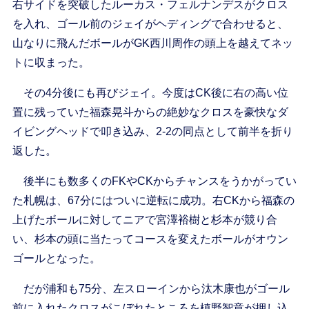
右サイドを突破したルーカス・フェルナンデスがクロス
を入れ、ゴール前のジェイがヘディングで合わせると、
山なりに飛んだボールがGK西川周作の頭上を越えてネッ
トに収まった。
その4分後にも再びジェイ。今度はCK後に右の高い位
置に残っていた福森晃斗からの絶妙なクロスを豪快なダ
イビングヘッドで叩き込み、2-2の同点として前半を折り
返した。
後半にも数多くのFKやCKからチャンスをうかがってい
た札幌は、67分にはついに逆転に成功。右CKから福森の
上げたボールに対してニアで宮澤裕樹と杉本が競り合
い、杉本の頭に当たってコースを変えたボールがオウン
ゴールとなった。
だが浦和も75分、左スローインから汰木康也がゴール
前に入れたクロスがこぼれたところを槙野智章が押し込