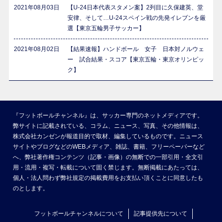
2021年08月03日
【U-24日本代表スタメン案】2列目に久保建英、堂
安律、そして…U-24スペイン戦の先発イレブンを厳
選【東京五輪男子サッカー】
2021年08月02日
【結果速報】ハンドボール 女子 日本対ノルウェ
ー 試合結果・スコア【東京五輪・東京オリンピッ
ク】
『フットボールチャンネル』は、サッカー専門のネットメディアです。
弊サイトに記載されている、コラム、ニュース、写真、その他情報は、
株式会社カンゼンが報道目的で取材、編集しているものです。ニュース
サイトやブログなどのWEBメディア、雑誌、書籍、フリーペーパーなど
へ、弊社著作権コンテンツ（記事・画像）の無断での一部引用・全文引
用・流用・複写・転載について固く禁じます。無断掲載にあたっては、
個人・法人問わず弊社規定の掲載費用をお支払い頂くことに同意したも
のとします。
フットボールチャンネルについて
記事提供先について