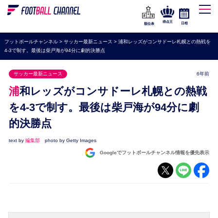
WEリーグ
なでしこジャパン
得点王
日程
順位表
海外サッカー
フットボールチャンネル
>
サッカー最新ニュース
>
浦和レッズがコンサドーレ札幌との熱戦を
4-3で制す。最後は柴戸海が94分に劇的決勝点
プレミアリーグ
ラ・リーガ
サッカー最新ニュース
6年前
セリエA
浦和レッズがコンサドーレ札幌との熱戦
ブンデスリーガ
を4-3で制す。最後は柴戸海が94分に劇
的決勝点
UEFA
ナショナルチーム
text by
編集部
photo by Getty Images
Googleでフットボールチャンネル情報を優先表示
高校サッカー
動画