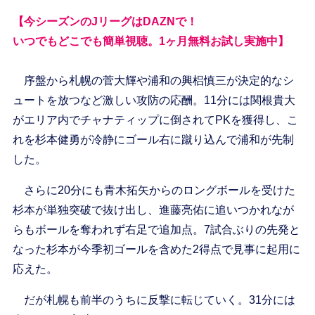
【今シーズンのJリーグはDAZNで！
いつでもどこでも簡単視聴。1ヶ月無料お試し実施中】
序盤から札幌の菅大輝や浦和の興梠慎三が決定的なシ
ュートを放つなど激しい攻防の応酬。11分には関根貴大
がエリア内でチャナティップに倒されてPKを獲得し、こ
れを杉本健勇が冷静にゴール右に蹴り込んで浦和が先制
した。
さらに20分にも青木拓矢からのロングボールを受けた
杉本が単独突破で抜け出し、進藤亮佑に追いつかれなが
らもボールを奪われず右足で追加点。7試合ぶりの先発と
なった杉本が今季初ゴールを含めた2得点で見事に起用に
応えた。
だが札幌も前半のうちに反撃に転じていく。31分には