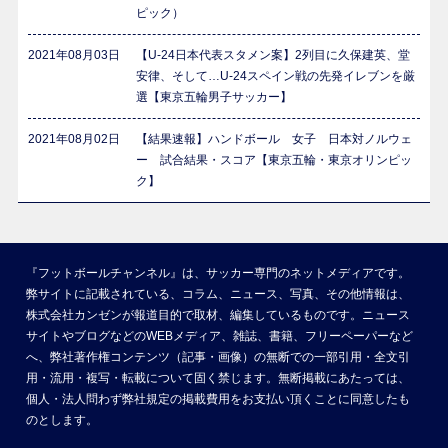
ピック）
2021年08月03日
【U-24日本代表スタメン案】2列目に久保建英、堂
安律、そして…U-24スペイン戦の先発イレブンを厳
選【東京五輪男子サッカー】
2021年08月02日
【結果速報】ハンドボール 女子 日本対ノルウェ
ー 試合結果・スコア【東京五輪・東京オリンピッ
ク】
『フットボールチャンネル』は、サッカー専門のネットメディアです。
弊サイトに記載されている、コラム、ニュース、写真、その他情報は、
株式会社カンゼンが報道目的で取材、編集しているものです。ニュース
サイトやブログなどのWEBメディア、雑誌、書籍、フリーペーパーなど
へ、弊社著作権コンテンツ（記事・画像）の無断での一部引用・全文引
用・流用・複写・転載について固く禁じます。無断掲載にあたっては、
個人・法人問わず弊社規定の掲載費用をお支払い頂くことに同意したも
のとします。