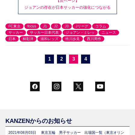
【次ページ】
ジョアンの存在が日本サッカーの強化につながる
FC東京
focus
J1
J2
J3
Jリーグ
コラム
サッカー
サッカー日本代表
ジョアン・ミレッ
ニュース
日本
林彰洋
浦和レッズ
牲川歩見
西川周作
1
2
3
4
KANZENからのお知らせ
2021年08月03日
東京五輪 男子サッカー 出場国一覧（東京オリン