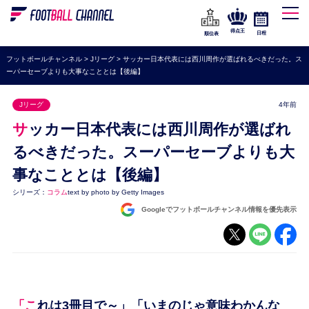
WEリーグ
なでしこジャパン
得点王
日程
順位表
海外サッカー
フットボールチャンネル
>
Jリーグ
>
サッカー日本代表には西川周作が選ばれるべきだった。ス
ーパーセーブよりも大事なこととは【後編】
プレミアリーグ
ラ・リーガ
Jリーグ
4年前
セリエA
サッカー日本代表には西川周作が選ばれ
ブンデスリーガ
るべきだった。スーパーセーブよりも大
事なこととは【後編】
UEFA
シリーズ：
コラム
text by
photo by Getty Images
ナショナルチーム
Googleでフットボールチャンネル情報を優先表示
高校サッカー
動画
「これは3冊目で～」「いまのじゃ意味わかんな