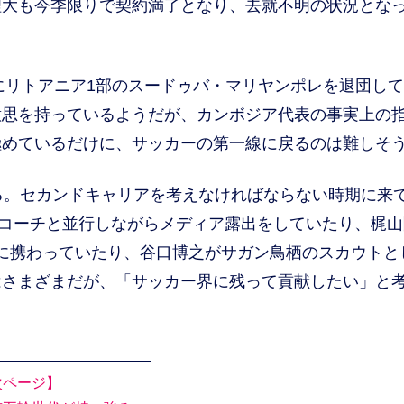
理大も今季限りで契約満了となり、去就不明の状況とな
にリトアニア1部のスードゥバ・マリヤンポレを退団して
意思を持っているようだが、カンボジア代表の事実上の
極めているだけに、サッカーの第一線に戻るのは難しそ
る。セカンドキャリアを考えなければならない時期に来
ルコーチと並行しながらメディア露出をしていたり、梶山
指導に携わっていたり、谷口博之がサガン鳥栖のスカウトと
はさまざまだが、「サッカー界に残って貢献したい」と
次ページ】