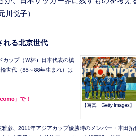
らが、日本サッカー界に残すものを考え
元川悦子）
される北京世代
ルドカップ（Ｗ杯）日本代表の槙
輪世代（85～88年生まれ）は
ocomo」で！
【写真：Getty Images】
雅彦、2011年アジアカップ優勝時のメンバー・本田拓