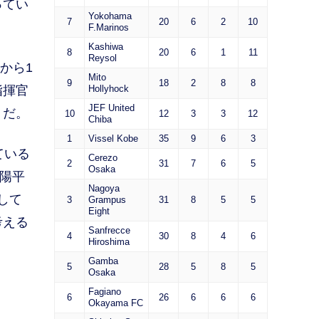
ってい
Yokohama
7
20
6
2
10
F.Marinos
Kashiwa
8
20
6
1
11
Reysol
から1
Mito
9
18
2
8
8
指揮官
Hollyhock
JEF United
うだ。
10
12
3
3
12
Chiba
1
Vissel Kobe
35
9
6
3
ている
Cerezo
2
31
7
6
5
Osaka
陽平
Nagoya
して
3
Grampus
31
8
5
5
Eight
考える
Sanfrecce
4
30
8
4
6
Hiroshima
Gamba
5
28
5
8
5
Osaka
Fagiano
6
26
6
6
6
Okayama FC