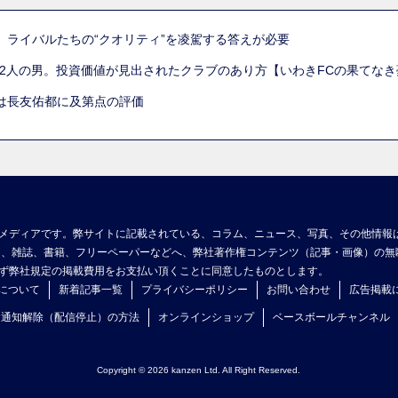
。ライバルたちの“クオリティ”を凌駕する答えが必要
た2人の男。投資価値が見出されたクラブのあり方【いわきFCの果てなき
は長友佑都に及第点の評価
メディアです。弊サイトに記載されている、コラム、ニュース、写真、その他情報
ア、雑誌、書籍、フリーペーパーなどへ、弊社著作権コンテンツ（記事・画像）の無
ず弊社規定の掲載費用をお支払い頂くことに同意したものとします。
について
新着記事一覧
プライバシーポリシー
お問い合わせ
広告掲載
ュ通知解除（配信停止）の方法
オンラインショップ
ベースボールチャンネル
Copyright © 2026 kanzen Ltd. All Right Reserved.