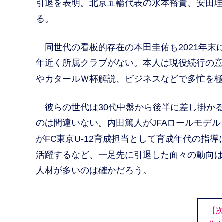
引退を表明。北京五輪代表の水本裕貴、安田
る。
同世代の看板的存在の本田圭佑も2021年末
年近く所属クラブがない。本人は現役続行の
やカタールＷ杯解説、ビジネスなどで多忙を
彼らの世代は30代中盤から後半に差し掛か
のは間違いない。内田篤人がJFAロールモデ
がFC東京U-12育成担当として育成年代の
活躍するなど、一足先に引退した面々の動向
人材が多いのは確かだろう。
【