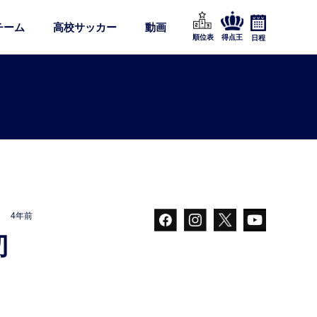
チーム
高校サッカー
動画
順位表
得点王
日程
4年前