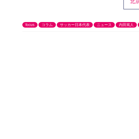
北
focus
コラム
サッカー日本代表
ニュース
内田篤人