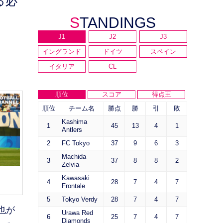
る必
STANDINGS
J1
J2
J3
イングランド
ドイツ
スペイン
イタリア
CL
順位
スコア
得点王
順位
チーム名
勝点
勝
引
敗
Kashima
1
45
13
4
1
Antlers
2
FC Tokyo
37
9
6
3
Machida
3
37
8
8
2
Zelvia
Kawasaki
4
28
7
4
7
Frontale
5
Tokyo Verdy
28
7
4
7
也が
Urawa Red
6
25
7
4
7
Diamonds