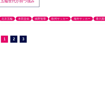
京五輪世代が持つ強み
北京五輪
本田圭佑
槙野智章
欧州サッカー
海外サッカー
香川真
1
2
3