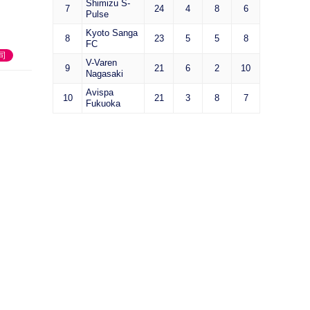
Shimizu S-
7
24
4
8
6
Pulse
Kyoto Sanga
8
23
5
5
8
FC
司
V-Varen
9
21
6
2
10
Nagasaki
Avispa
10
21
3
8
7
Fukuoka