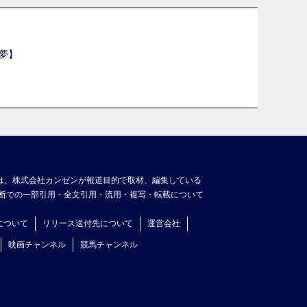
夢】
は、株式会社カンゼンが報道目的で取材、編集している
断での一部引用・全文引用・流用・複写・転載について
について
リリース送付先について
運営会社
映画チャンネル
競馬チャンネル