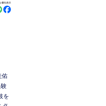
報を優先表示
圭佑
経験
岐を