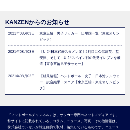
KANZENからのお知らせ
2021年08月03日
東京五輪 男子サッカー 出場国一覧（東京オリン
ピック）
2021年08月03日
【U-24日本代表スタメン案】2列目に久保建英、堂
安律、そして…U-24スペイン戦の先発イレブンを厳
選【東京五輪男子サッカー】
2021年08月02日
【結果速報】ハンドボール 女子 日本対ノルウェ
ー 試合結果・スコア【東京五輪・東京オリンピッ
ク】
『フットボールチャンネル』は、サッカー専門のネットメディアです。
弊サイトに記載されている、コラム、ニュース、写真、その他情報は、
株式会社カンゼンが報道目的で取材、編集しているものです。ニュース