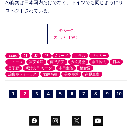
の姿勢は日本国内だけでなく、ドイツでも同じようにリ
スペクトされている。
【次ページ】
スーパーFW！
focus
J1
J2
J3
Jリーグ
コラム
サッカー
ニュース
冨安健洋
南野拓実
大迫勇也
旗手怜央
日本
昌子源
明治安田Jリーグ
本田圭佑
板倉滉
編集部フォーカス
酒井高徳
長谷部誠
高原直泰
1
2
3
4
5
6
7
8
9
10