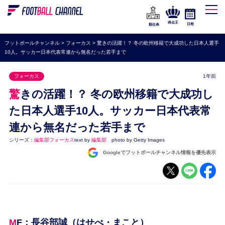
WEリーグ
なでしこジャパン
得点王
日程
順位表
海外サッカー
フットボールチャンネル
>
フォーカス
>
驚きの活躍！？ 冬の欧州移籍で大成功した日本人選手
10人。サッカー日本代表常連から無名だった若手まで
プレミアリーグ
ラ・リーガ
フォーカス
1年前
セリエA
驚きの活躍！？ 冬の欧州移籍で大成功し
ブンデスリーガ
た日本人選手10人。サッカー日本代表常
連から無名だった若手まで
UEFA
シリーズ：
編集部フォーカス
text by
編集部
photo by Getty Images
ナショナルチーム
Googleでフットボールチャンネル情報を優先表示
高校サッカー
動画
MF：長谷部誠（はせべ・まこと）