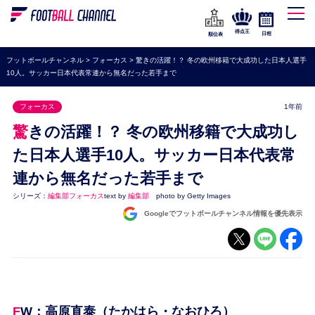
WEリーグ
なでしこジャパン
得点王
日程
順位表
海外サッカー
フットボールチャンネル
>
フォーカス
>
驚きの活躍！？ 冬の欧州移籍で大成功した日本人選手
10人。サッカー日本代表常連から無名だった若手まで
プレミアリーグ
ラ・リーガ
フォーカス
1年前
セリエA
驚きの活躍！？ 冬の欧州移籍で大成功し
ブンデスリーガ
た日本人選手10人。サッカー日本代表常
連から無名だった若手まで
UEFA
シリーズ：
編集部フォーカス
text by
編集部
photo by Getty Images
ナショナルチーム
Googleでフットボールチャンネル情報を優先表示
高校サッカー
動画
FW：高原直泰（たかはら・なおひろ）