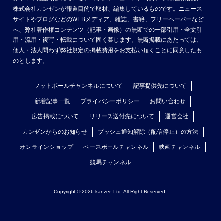
株式会社カンゼンが報道目的で取材、編集しているものです。ニュース
サイトやブログなどのWEBメディア、雑誌、書籍、フリーペーパーなど
へ、弊社著作権コンテンツ（記事・画像）の無断での一部引用・全文引
用・流用・複写・転載について固く禁じます。無断掲載にあたっては、
個人・法人問わず弊社規定の掲載費用をお支払い頂くことに同意したも
のとします。
フットボールチャンネルについて
記事提供先について
新着記事一覧
プライバシーポリシー
お問い合わせ
広告掲載について
リリース送付先について
運営会社
カンゼンからのお知らせ
プッシュ通知解除（配信停止）の方法
オンラインショップ
ベースボールチャンネル
映画チャンネル
競馬チャンネル
Copyright © 2026 kanzen Ltd. All Right Reserved.