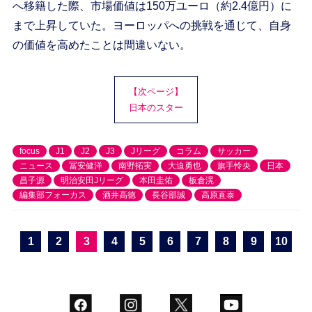
へ移籍した際、市場価値は150万ユーロ（約2.4億円）に
まで上昇していた。ヨーロッパへの挑戦を通じて、自身
の価値を高めたことは間違いない。
【次ページ】
日本のスター
focus
J1
J2
J3
Jリーグ
コラム
サッカー
ニュース
冨安健洋
南野拓実
大迫勇也
旗手怜央
日本
昌子源
明治安田Jリーグ
本田圭佑
板倉滉
編集部フォーカス
酒井高徳
長谷部誠
高原直泰
1
2
3
4
5
6
7
8
9
10