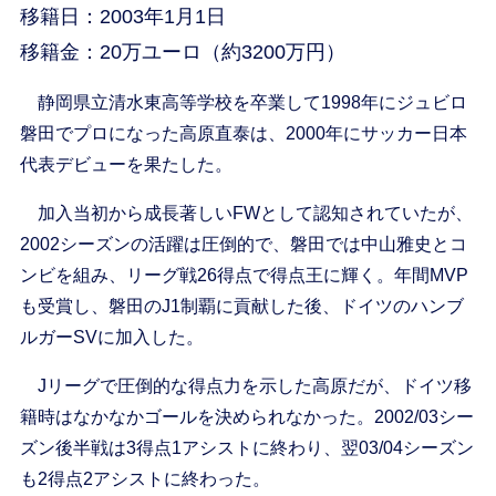
移籍日：2003年1月1日
移籍金：20万ユーロ（約3200万円）
静岡県立清水東高等学校を卒業して1998年にジュビロ
磐田でプロになった高原直泰は、2000年にサッカー日本
代表デビューを果たした。
加入当初から成長著しいFWとして認知されていたが、
2002シーズンの活躍は圧倒的で、磐田では中山雅史とコ
ンビを組み、リーグ戦26得点で得点王に輝く。年間MVP
も受賞し、磐田のJ1制覇に貢献した後、ドイツのハンブ
ルガーSVに加入した。
Jリーグで圧倒的な得点力を示した高原だが、ドイツ移
籍時はなかなかゴールを決められなかった。2002/03シー
ズン後半戦は3得点1アシストに終わり、翌03/04シーズン
も2得点2アシストに終わった。