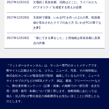
2017年12月31日
欠場続く長友佑都、活路はどこに。ライバルたち
の“クオリティ”を凌駕する答えが必要
2017年12月29日
天皇杯で躍進、いわきFCを作った2人の男。投資価
値が見出されたクラブのあり方【いわきFCの果てな
き夢】
2017年12月28日
「彼にできる事をした」と現地紙は長友佑都に及第
点の評価
『フットボールチャンネル』は、サッカー専門のネットメディアです。
弊サイトに記載されている、コラム、ニュース、写真、その他情報は、
株式会社カンゼンが報道目的で取材、編集しているものです。ニュース
サイトやブログなどのWEBメディア、雑誌、書籍、フリーペーパーなど
へ、弊社著作権コンテンツ（記事・画像）の無断での一部引用・全文引
用・流用・複写・転載について固く禁じます。無断掲載にあたっては、
個人・法人問わず弊社規定の掲載費用をお支払い頂くことに同意したも
のとします。