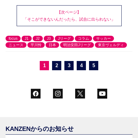
【次ページ】
「そこができないんだったら、試合に出られない」
focus
J1
J2
J3
Jリーグ
コラム
サッカー
ニュース
平川怜
日本
明治安田Jリーグ
東京ヴェルディ
1
2
3
4
5
KANZENからのお知らせ