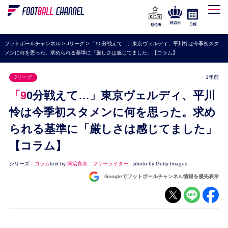
WEリーグ
なでしこジャパン
得点王
日程
順位表
海外サッカー
フットボールチャンネル
>
Jリーグ
>
「90分戦えて…」東京ヴェルディ、平川怜は今季初スタ
メンに何を思った。求められる基準に「厳しさは感じてました」【コラム】
プレミアリーグ
ラ・リーガ
Jリーグ
1年前
セリエA
「90分戦えて…」東京ヴェルディ、平川
ブンデスリーガ
怜は今季初スタメンに何を思った。求め
られる基準に「厳しさは感じてました」
UEFA
【コラム】
ナショナルチーム
高校サッカー
シリーズ：
コラム
text by
河治良幸 フリーライター
photo by Getty Images
Googleでフットボールチャンネル情報を優先表示
動画