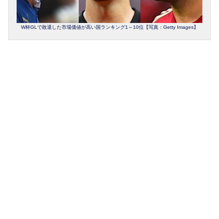
W杯GLで敗退した市場価値が高い国ランキング1～10位【写真：Getty Images】