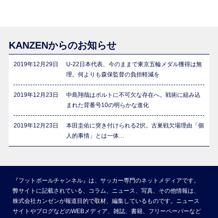
KANZENからのお知らせ
2019年12月29日
U-22日本代表、今のままで東京五輪メダル獲得は無
理。何よりも森保監督の負担軽減を
2019年12月23日
中島翔哉はポルトに不可欠な存在へ。戦術に組み込
まれた背番号10の明らかな進化
2019年12月23日
本田圭佑に突き付けられる2択。古巣戦欠場理由「個
人的事情」とは一体…
『フットボールチャンネル』は、サッカー専門のネットメディアです。
弊サイトに記載されている、コラム、ニュース、写真、その他情報は、
株式会社カンゼンが報道目的で取材、編集しているものです。ニュース
サイトやブログなどのWEBメディア、雑誌、書籍、フリーペーパーなど