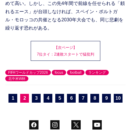
めて高い。しかし、この先4年間で前線を任せられる「頼
れるエース」が台頭しなければ、スペイン・ポルトガ
ル・モロッコの共催となる2030年大会でも、同じ悲劇を
繰り返す恐れがある。
【次ページ】
7位タイ：2連敗スタートで猛批判
FIFAワールドカップ2026
focus
football
ランキング
北中米W杯
1
2
3
4
5
6
7
8
9
10