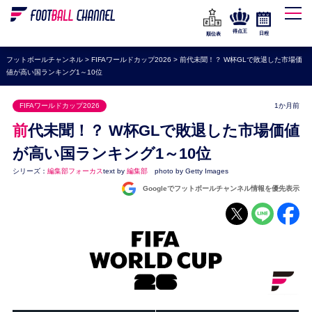
WEリーグ
なでしこジャパン
得点王
日程
順位表
海外サッカー
フットボールチャンネル
>
FIFAワールドカップ2026
>
前代未聞！？ W杯GLで敗退した市場価
値が高い国ランキング1～10位
プレミアリーグ
ラ・リーガ
FIFAワールドカップ2026
1か月前
セリエA
前代未聞！？ W杯GLで敗退した市場価値
ブンデスリーガ
が高い国ランキング1～10位
シリーズ：
編集部フォーカス
text by
編集部
photo by Getty Images
UEFA
Googleでフットボールチャンネル情報を優先表示
ナショナルチーム
高校サッカー
動画